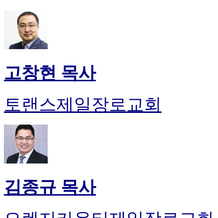
고창현 목사
토랜스제일장로교회
김종규 목사