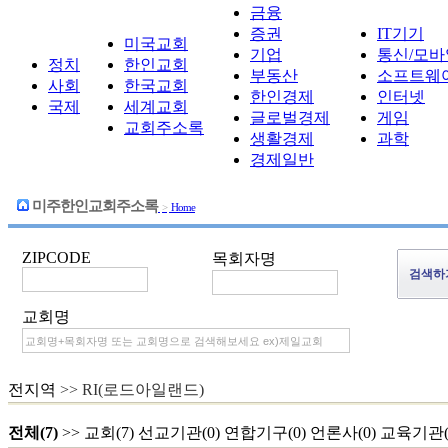
금융
증권
IT기기
미국교회
기업
통신/모바
정치
한인교회
부동산
소프트웨
사회
한국교회
한인경제
인터넷
국제
세계교회
글로벌경제
게임
교회주소록
생활경제
과학
경제일반
미주한인교회주소록
>
Home
ZIPCODE
목회자명
교회명
전지역
>> RI(로드아일랜드)
전체(7)
>>
교회(7)
선교기관(0)
연합기구(0)
언론사(0)
교육기관(