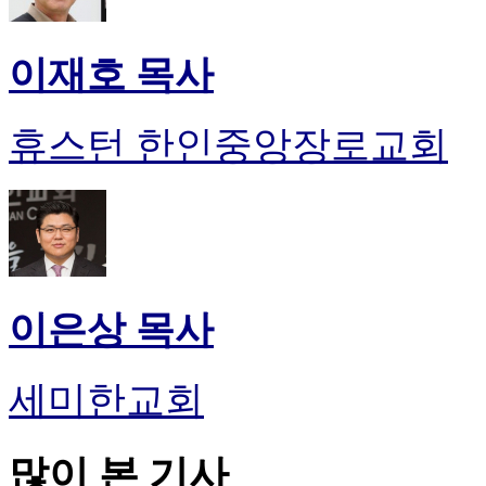
이재호 목사
휴스턴 한인중앙장로교회
이은상 목사
세미한교회
많이 본 기사