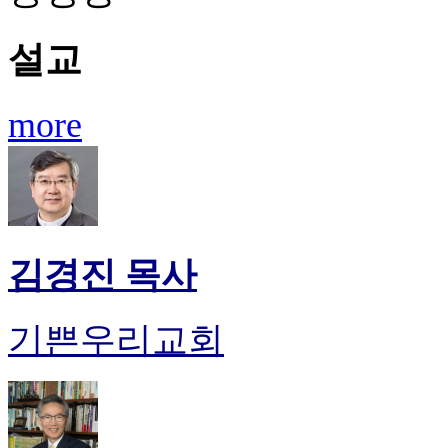
설교
more
김경진 목사
기쁜우리교회