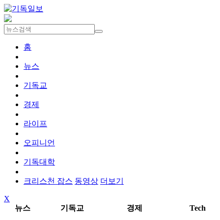
홈
뉴스
기독교
경제
라이프
오피니언
기독대학
크리스천 잡스
동영상
더보기
X
뉴스
기독교
경제
Tech