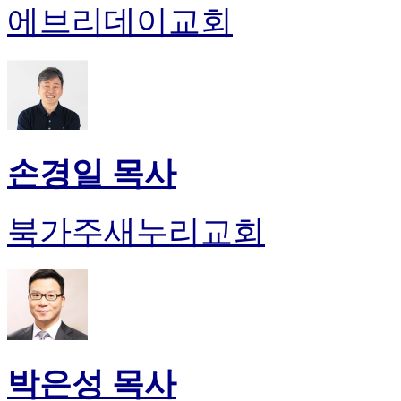
에브리데이교회
손경일 목사
북가주새누리교회
박은성 목사