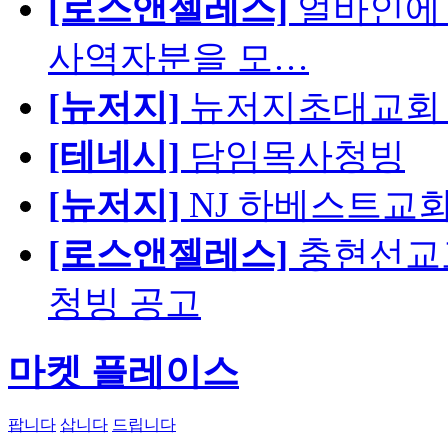
[로스앤젤레스]
얼바인에 
사역자분을 모…
[뉴저지]
뉴저지초대교회 
[테네시]
담임목사청빙
[뉴저지]
NJ 하베스트교회 교육
[로스앤젤레스]
충현선교교회
청빙 공고
마켓 플레이스
팝니다
삽니다
드립니다