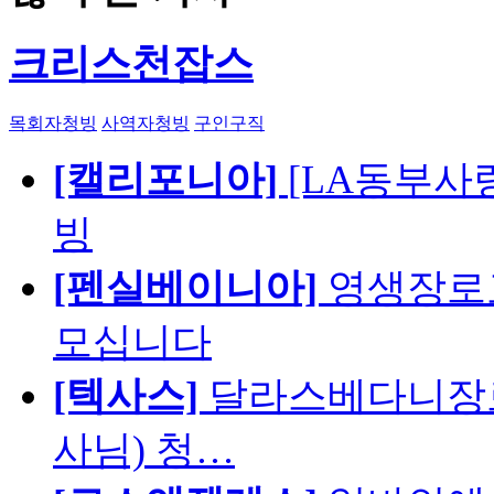
크리스천잡스
목회자청빙
사역자청빙
구인구직
[캘리포니아]
[LA동부사랑의
빙
[펜실베이니아]
영생장로
모십니다
[텍사스]
달라스베다니장로
사님) 청…