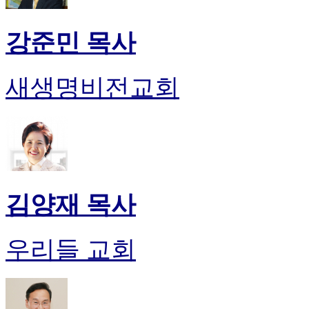
강준민 목사
새생명비전교회
김양재 목사
우리들 교회