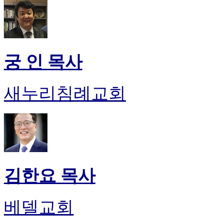
궁 인 목사
새누리침례교회
김한요 목사
베델교회