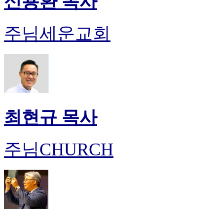
신용환 목사
주님세운교회
최현규 목사
주님CHURCH