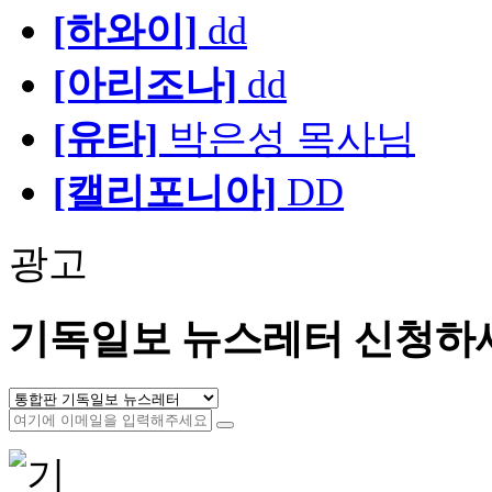
[하와이]
dd
[아리조나]
dd
[유타]
박은성 목사님
[캘리포니아]
DD
광고
기독일보 뉴스레터 신청하