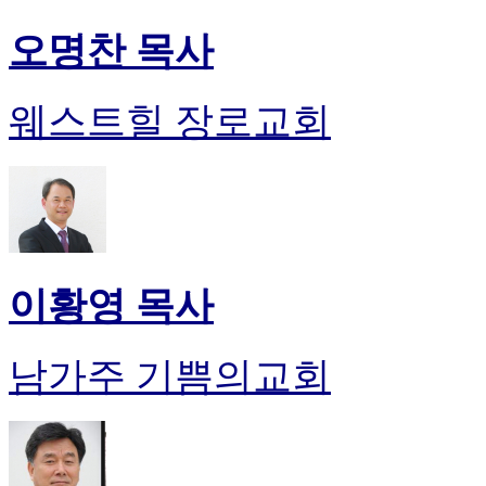
오명찬 목사
웨스트힐 장로교회
이황영 목사
남가주 기쁨의교회