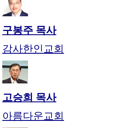
구봉주 목사
감사한인교회
고승희 목사
아름다운교회