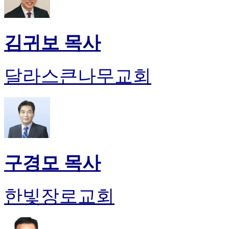
김귀보 목사
달라스큰나무교회
구경모 목사
한빛장로교회