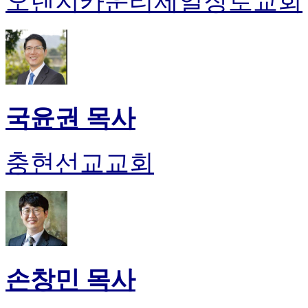
오렌지카운티제일장로교회
국윤권 목사
충현선교교회
손창민 목사