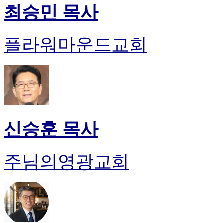
최승민 목사
플라워마운드교회
신승훈 목사
주님의영광교회