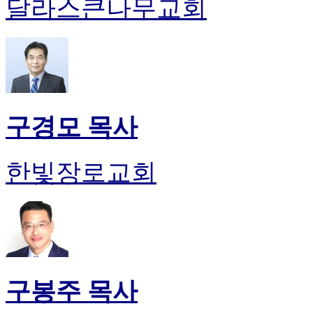
달라스큰나무교회
구경모 목사
한빛장로교회
구봉주 목사