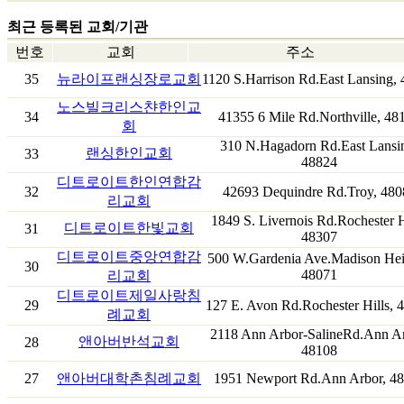
최근 등록된 교회/기관
번호
교회
주소
35
뉴라이프랜싱장로교회
1120 S.Harrison Rd.East Lansing,
노스빌크리스챤한인교
34
41355 6 Mile Rd.Northville, 48
회
310 N.Hagadorn Rd.East Lansi
랜싱한인교회
33
48824
디트로이트한인연합감
32
42693 Dequindre Rd.Troy, 480
리교회
1849 S. Livernois Rd.Rochester H
디트로이트한빛교회
31
48307
디트로이트중앙연합감
500 W.Gardenia Ave.Madison Hei
30
48071
리교회
디트로이트제일사랑침
29
127 E. Avon Rd.Rochester Hills, 
례교회
2118 Ann Arbor-SalineRd.Ann Ar
앤아버반석교회
28
48108
27
앤아버대학촌침례교회
1951 Newport Rd.Ann Arbor, 4