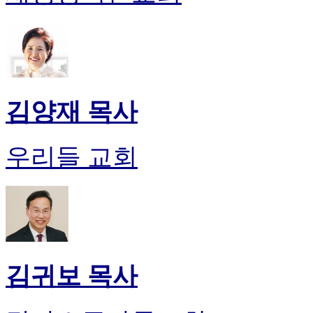
김양재 목사
우리들 교회
김귀보 목사