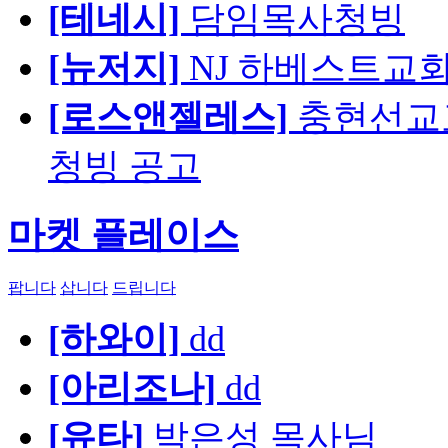
[테네시]
담임목사청빙
[뉴저지]
NJ 하베스트교회 교육
[로스앤젤레스]
충현선교교회
청빙 공고
마켓 플레이스
팝니다
삽니다
드립니다
[하와이]
dd
[아리조나]
dd
[유타]
박은성 목사님