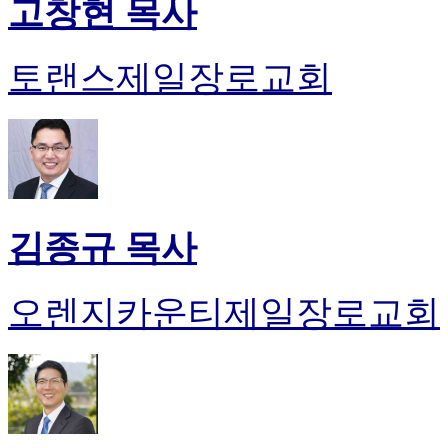
고창현 목사
토랜스제일장로교회
김종규 목사
오렌지카운티제일장로교회