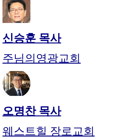
신승훈 목사
주님의영광교회
오명찬 목사
웨스트힐 장로교회