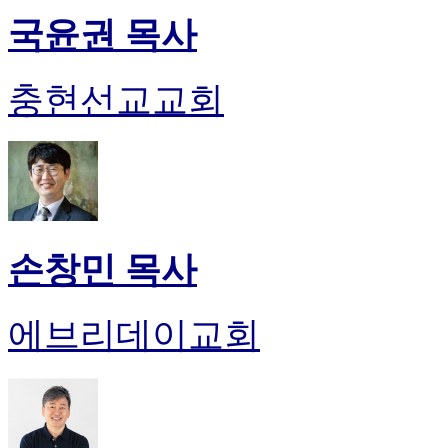
국윤권 목사
충현선교교회
손창민 목사
에브리데이교회