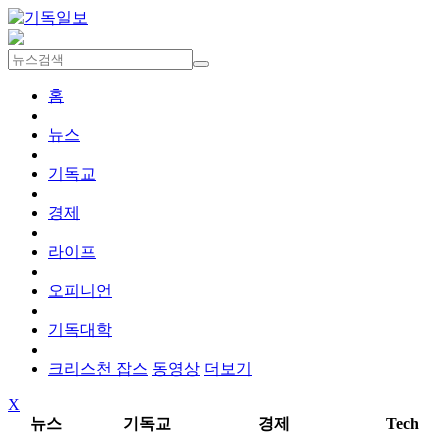
홈
뉴스
기독교
경제
라이프
오피니언
기독대학
크리스천 잡스
동영상
더보기
X
뉴스
기독교
경제
Tech