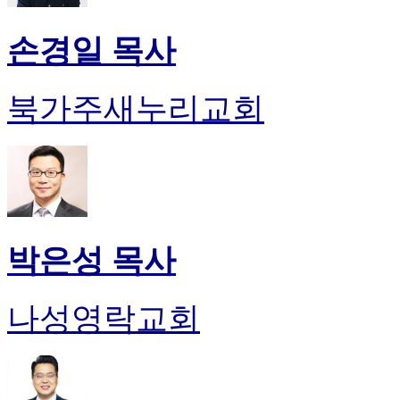
손경일 목사
북가주새누리교회
박은성 목사
나성영락교회