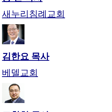
새누리침례교회
김한요 목사
베델교회