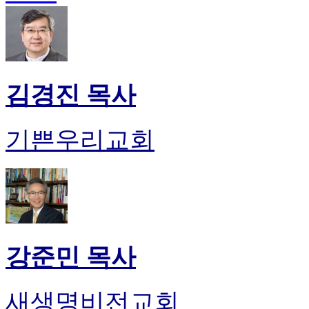
김경진 목사
기쁜우리교회
강준민 목사
새생명비전교회