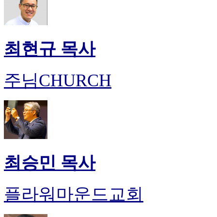
최현규 목사
주님CHURCH
최승민 목사
플라워마운드교회