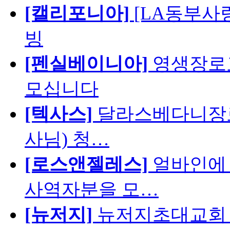
[캘리포니아]
[LA동부사랑의
빙
[펜실베이니아]
영생장로
모십니다
[텍사스]
달라스베다니장로
사님) 청…
[로스앤젤레스]
얼바인에 
사역자분을 모…
[뉴저지]
뉴저지초대교회 