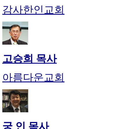
감사한인교회
고승희 목사
아름다운교회
궁 인 목사