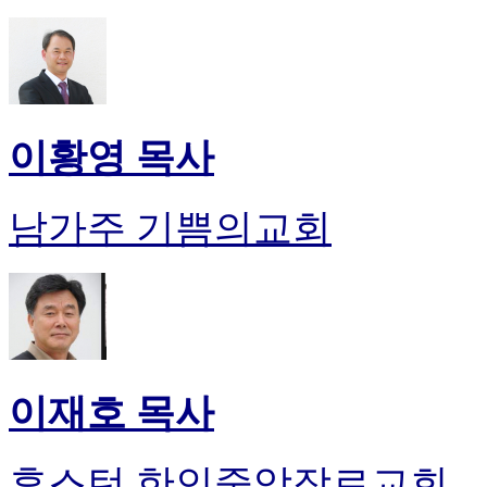
이황영 목사
남가주 기쁨의교회
이재호 목사
휴스턴 한인중앙장로교회