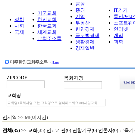
금융
증권
IT기기
미국교회
기업
통신/모바
정치
한인교회
부동산
소프트웨
사회
한국교회
한인경제
인터넷
국제
세계교회
글로벌경제
게임
교회주소록
생활경제
과학
경제일반
미주한인교회주소록
>
Home
ZIPCODE
목회자명
교회명
전지역
>> MI(미시간)
전체(35)
>>
교회(35)
선교기관(0)
연합기구(0)
언론사(0)
교육기관