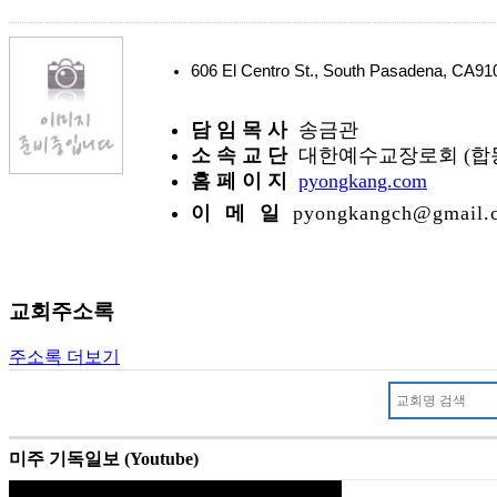
606 El Centro St., South Pasadena, CA
담 임 목 사
송금관
소 속 교 단
대한예수교장로회 (합
홈 페 이 지
pyongkang.com
이 메 일
pyongkangch@gmail.
교회주소록
주소록 더보기
미주 기독일보 (Youtube)