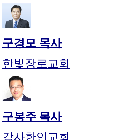
구경모 목사
한빛장로교회
구봉주 목사
감사한인교회