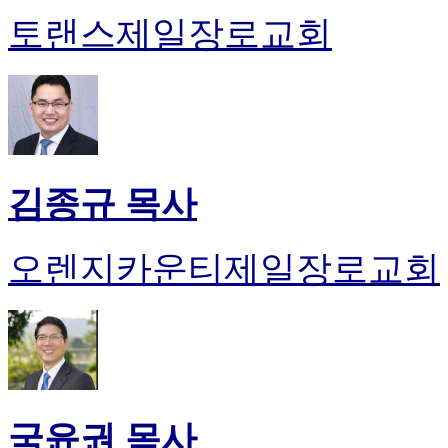
토랜스제일장로교회
김종규 목사
오렌지카운티제일장로교회
국윤권 목사