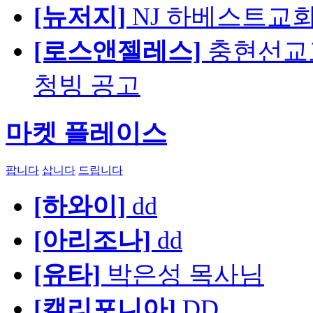
[뉴저지]
NJ 하베스트교회 교육
[로스앤젤레스]
충현선교교회
청빙 공고
마켓 플레이스
팝니다
삽니다
드립니다
[하와이]
dd
[아리조나]
dd
[유타]
박은성 목사님
[캘리포니아]
DD