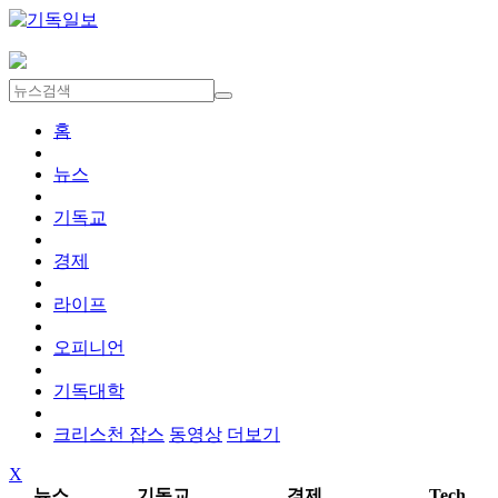
홈
뉴스
기독교
경제
라이프
오피니언
기독대학
크리스천 잡스
동영상
더보기
X
뉴스
기독교
경제
Tech