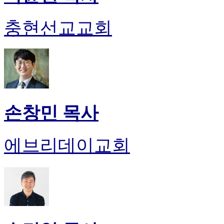
충현선교교회
손창민 목사
에브리데이교회