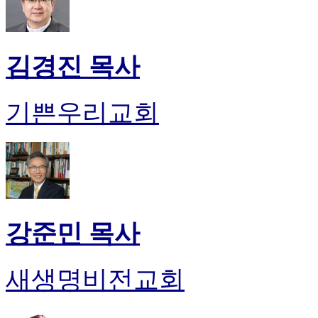
김경진 목사
기쁜우리교회
강준민 목사
새생명비전교회