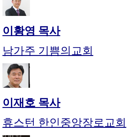
이황영 목사
남가주 기쁨의교회
이재호 목사
휴스턴 한인중앙장로교회