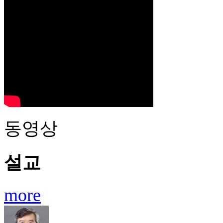
동영상
설교
more