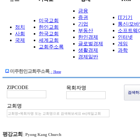
금융
증권
IT기기
미국교회
기업
통신/모바
정치
한인교회
부동산
소프트웨
사회
한국교회
한인경제
인터넷
국제
세계교회
글로벌경제
게임
교회주소록
생활경제
과학
경제일반
미주한인교회주소록
>
Home
ZIPCODE
목회자명
교회명
평강교회
|
Pyong Kang Church