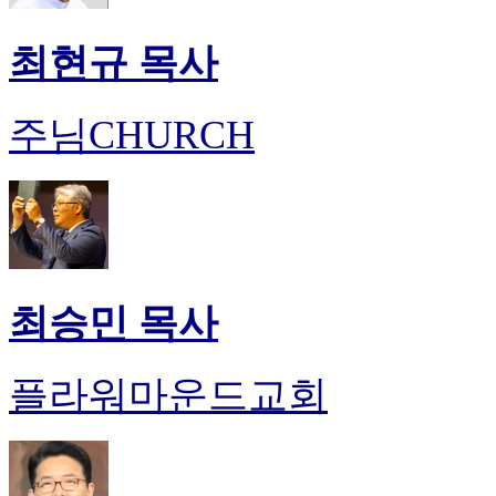
최현규 목사
주님CHURCH
최승민 목사
플라워마운드교회