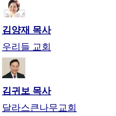
김양재 목사
우리들 교회
김귀보 목사
달라스큰나무교회