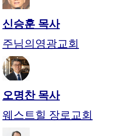
신승훈 목사
주님의영광교회
오명찬 목사
웨스트힐 장로교회