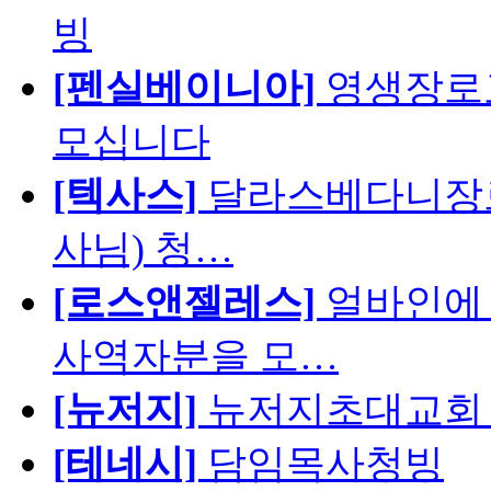
빙
[펜실베이니아]
영생장로
모십니다
[텍사스]
달라스베다니장로
사님) 청…
[로스앤젤레스]
얼바인에 
사역자분을 모…
[뉴저지]
뉴저지초대교회 
[테네시]
담임목사청빙