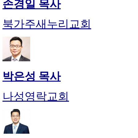
손경일 목사
북가주새누리교회
박은성 목사
나성영락교회