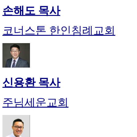
손해도 목사
코너스톤 한인침례교회
신용환 목사
주님세운교회