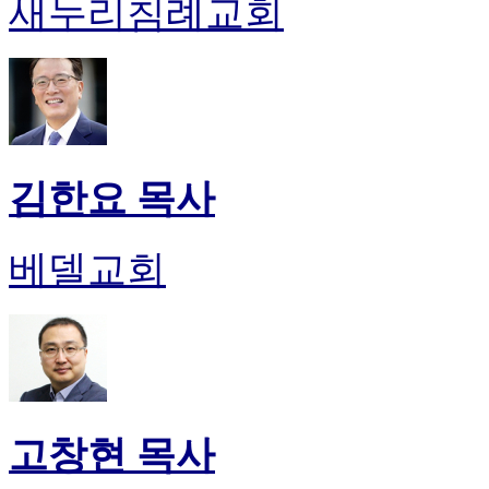
새누리침례교회
김한요 목사
베델교회
고창현 목사