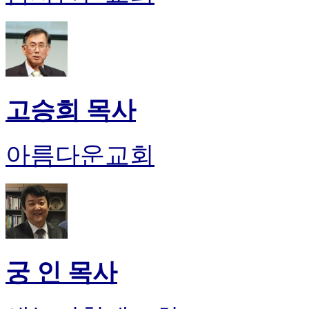
고승희 목사
아름다운교회
궁 인 목사