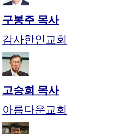
구봉주 목사
감사한인교회
고승희 목사
아름다운교회