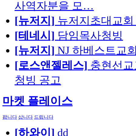
사역자분을 모…
[뉴저지]
뉴저지초대교회 
[테네시]
담임목사청빙
[뉴저지]
NJ 하베스트교회 교육
[로스앤젤레스]
충현선교교회
청빙 공고
마켓 플레이스
팝니다
삽니다
드립니다
[하와이]
dd