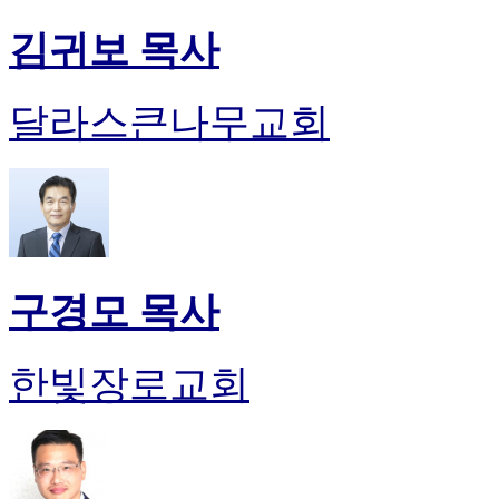
김귀보 목사
달라스큰나무교회
구경모 목사
한빛장로교회