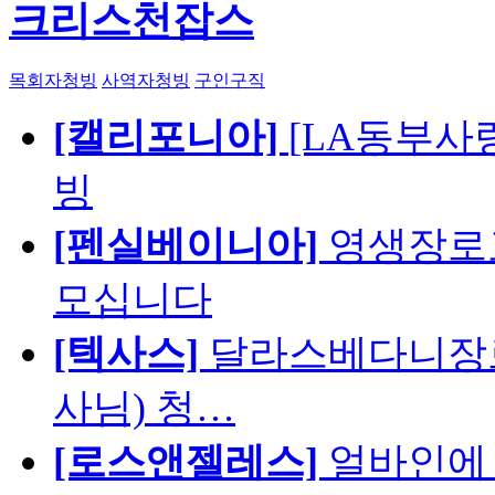
크리스천잡스
목회자청빙
사역자청빙
구인구직
[캘리포니아]
[LA동부사랑의
빙
[펜실베이니아]
영생장로
모십니다
[텍사스]
달라스베다니장로
사님) 청…
[로스앤젤레스]
얼바인에 