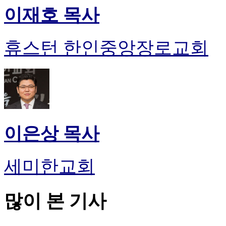
이재호 목사
휴스턴 한인중앙장로교회
이은상 목사
세미한교회
많이 본 기사