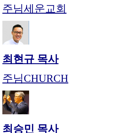
주님세운교회
최현규 목사
주님CHURCH
최승민 목사