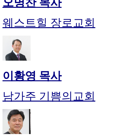
오명찬 목사
웨스트힐 장로교회
이황영 목사
남가주 기쁨의교회