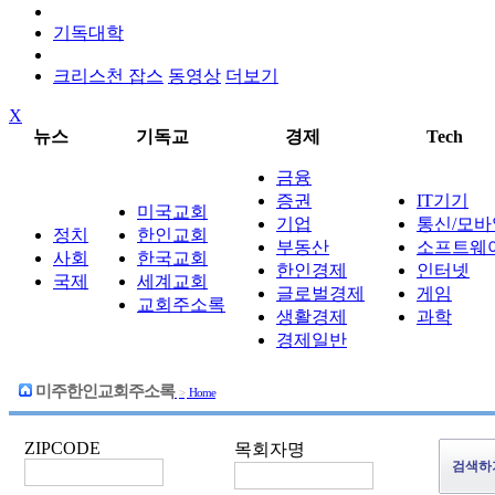
기독대학
크리스천 잡스
동영상
더보기
X
뉴스
기독교
경제
Tech
금융
증권
IT기기
미국교회
기업
통신/모바
정치
한인교회
부동산
소프트웨
사회
한국교회
한인경제
인터넷
국제
세계교회
글로벌경제
게임
교회주소록
생활경제
과학
경제일반
미주한인교회주소록
>
Home
ZIPCODE
목회자명