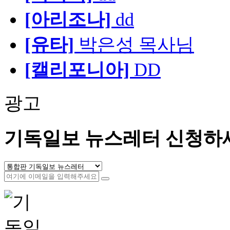
[아리조나]
dd
[유타]
박은성 목사님
[캘리포니아]
DD
광고
기독일보 뉴스레터 신청하