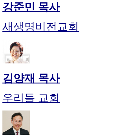
강준민 목사
새생명비전교회
김양재 목사
우리들 교회