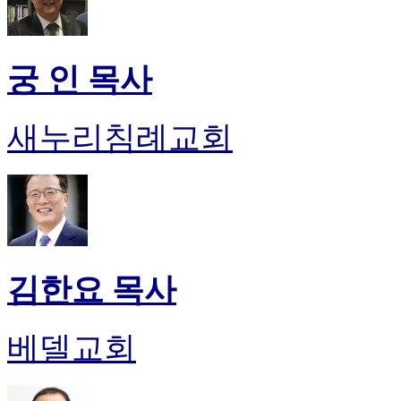
궁 인 목사
새누리침례교회
김한요 목사
베델교회