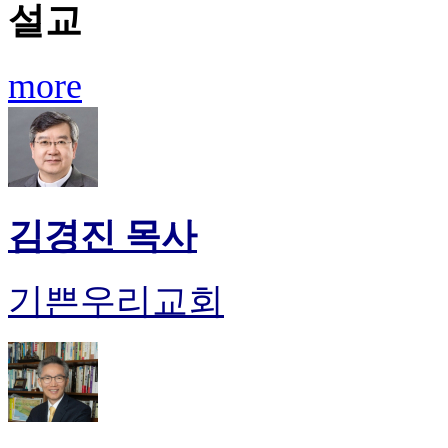
설교
more
김경진 목사
기쁜우리교회