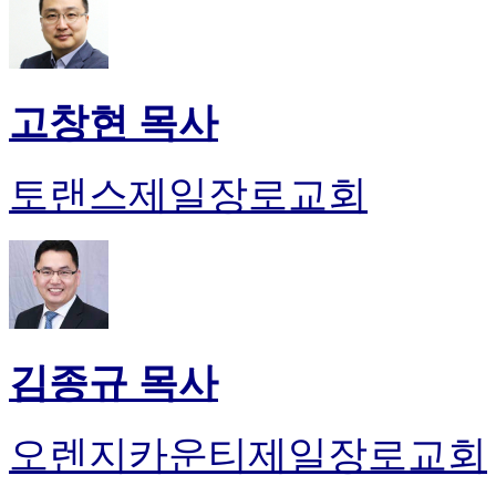
고창현 목사
토랜스제일장로교회
김종규 목사
오렌지카운티제일장로교회