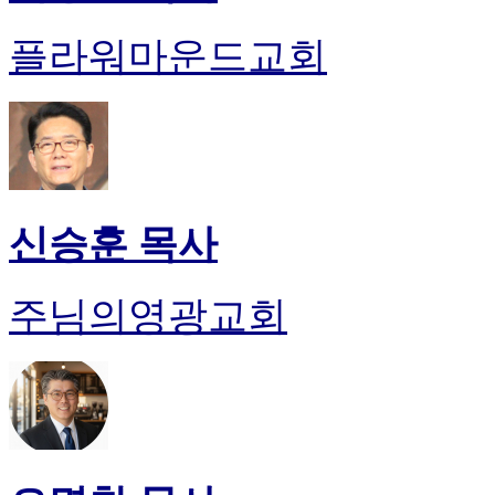
플라워마운드교회
신승훈 목사
주님의영광교회