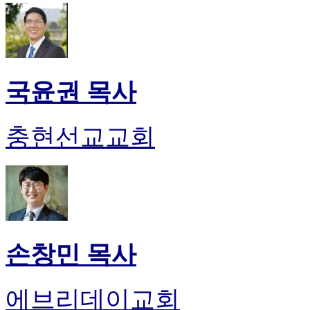
국윤권 목사
충현선교교회
손창민 목사
에브리데이교회