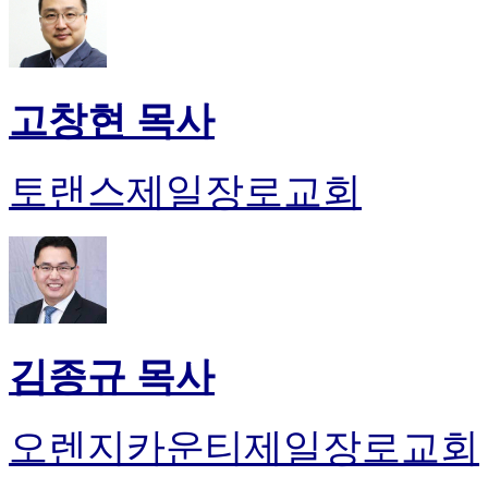
고창현 목사
토랜스제일장로교회
김종규 목사
오렌지카운티제일장로교회