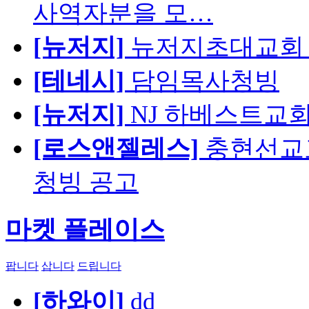
사역자분을 모…
[뉴저지]
뉴저지초대교회 
[테네시]
담임목사청빙
[뉴저지]
NJ 하베스트교회 교육
[로스앤젤레스]
충현선교교회
청빙 공고
마켓 플레이스
팝니다
삽니다
드립니다
[하와이]
dd