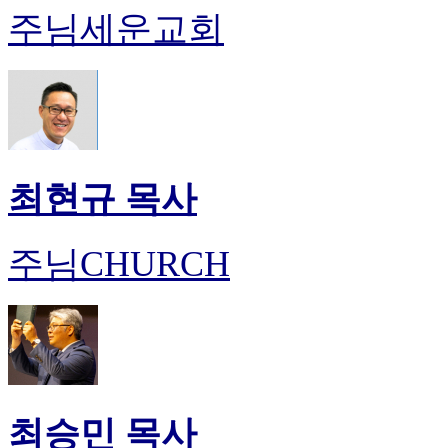
주님세운교회
최현규 목사
주님CHURCH
최승민 목사