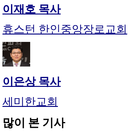
이재호 목사
휴스턴 한인중앙장로교회
이은상 목사
세미한교회
많이 본 기사