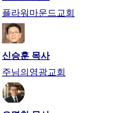
플라워마운드교회
신승훈 목사
주님의영광교회