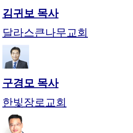
김귀보 목사
달라스큰나무교회
구경모 목사
한빛장로교회