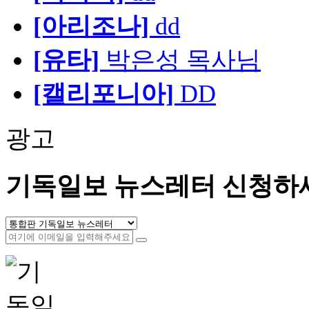
[아리조나]
dd
[유타]
박은성 목사님
[캘리포니아]
DD
광고
기독일보 뉴스레터 신청하