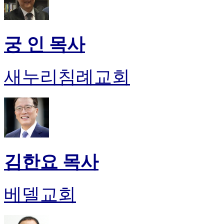
궁 인 목사
새누리침례교회
김한요 목사
베델교회