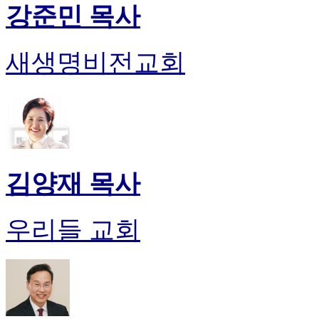
강준민 목사
새생명비전교회
김양재 목사
우리들 교회