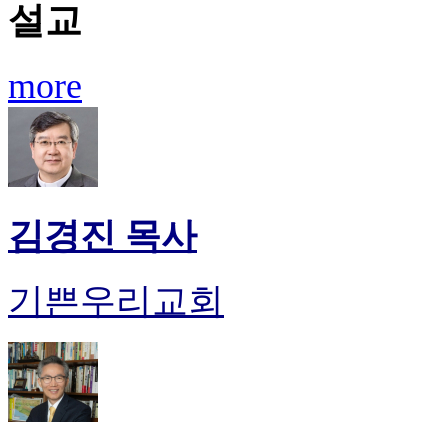
설교
more
김경진 목사
기쁜우리교회