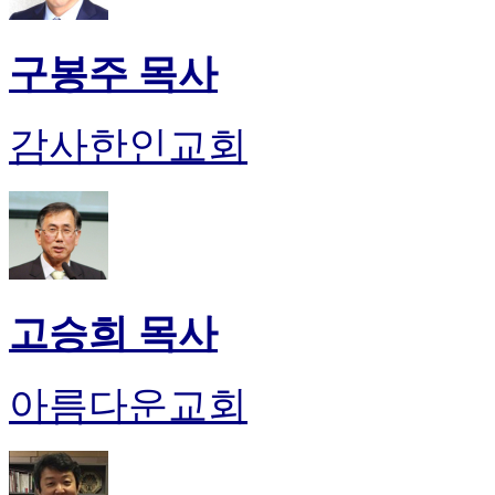
구봉주 목사
감사한인교회
고승희 목사
아름다운교회