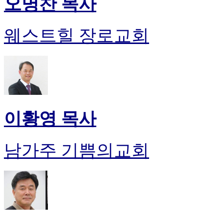
오명찬 목사
웨스트힐 장로교회
이황영 목사
남가주 기쁨의교회