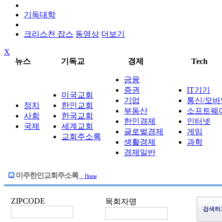
기독대학
크리스천 잡스
동영상
더보기
X
뉴스
기독교
경제
Tech
금융
증권
IT기기
미국교회
기업
통신/모바
정치
한인교회
부동산
소프트웨
사회
한국교회
한인경제
인터넷
국제
세계교회
글로벌경제
게임
교회주소록
생활경제
과학
경제일반
미주한인교회주소록
>
Home
ZIPCODE
목회자명