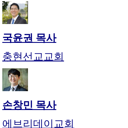
국윤권 목사
충현선교교회
손창민 목사
에브리데이교회