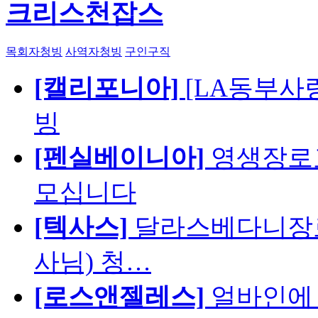
크리스천잡스
목회자청빙
사역자청빙
구인구직
[캘리포니아]
[LA동부사랑의
빙
[펜실베이니아]
영생장로
모십니다
[텍사스]
달라스베다니장로
사님) 청…
[로스앤젤레스]
얼바인에 