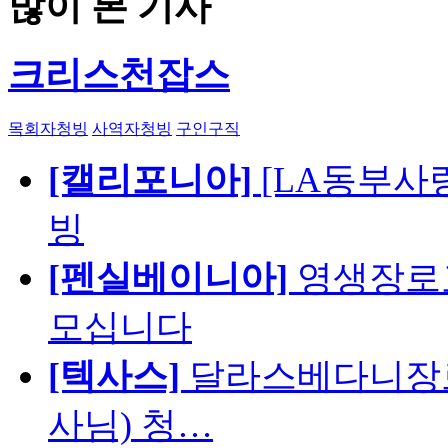
많이 본 기사
크리스천잡스
목회자청빙
사역자청빙
구인구직
[캘리포니아]
[LA동부사랑의
빙
[펜실베이니아]
영생장로
모십니다
[텍사스]
달라스베다니장로
사님) 청…