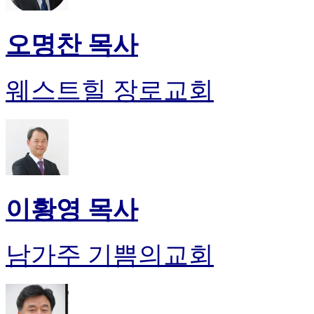
오명찬 목사
웨스트힐 장로교회
이황영 목사
남가주 기쁨의교회