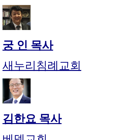
궁 인 목사
새누리침례교회
김한요 목사
베델교회