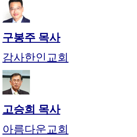
구봉주 목사
감사한인교회
고승희 목사
아름다운교회