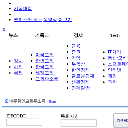
기독대학
크리스천 잡스
동영상
더보기
X
뉴스
기독교
경제
Tech
금융
증권
IT기기
미국교회
기업
통신/모바
정치
한인교회
부동산
소프트웨
사회
한국교회
한인경제
인터넷
국제
세계교회
글로벌경제
게임
교회주소록
생활경제
과학
경제일반
미주한인교회주소록
>
Home
ZIPCODE
목회자명