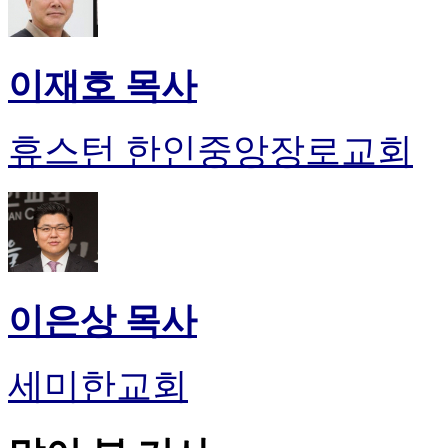
이재호 목사
휴스턴 한인중앙장로교회
이은상 목사
세미한교회