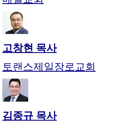
고창현 목사
토랜스제일장로교회
김종규 목사