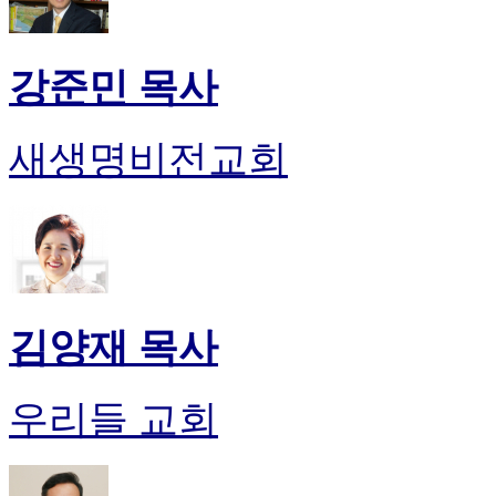
강준민 목사
새생명비전교회
김양재 목사
우리들 교회