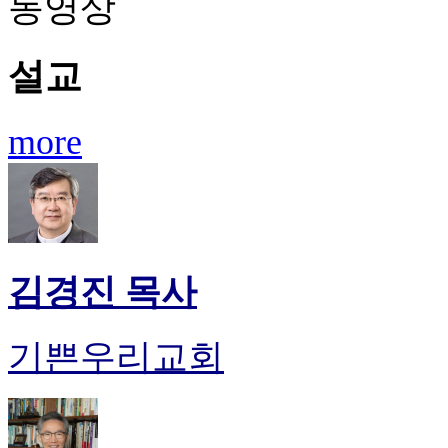
동영상
설교
more
김경진 목사
기쁜우리교회