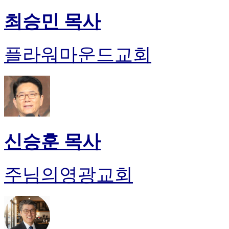
최승민 목사
플라워마운드교회
신승훈 목사
주님의영광교회