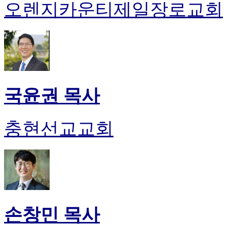
오렌지카운티제일장로교회
국윤권 목사
충현선교교회
손창민 목사