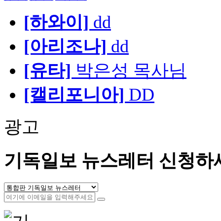
[하와이]
dd
[아리조나]
dd
[유타]
박은성 목사님
[캘리포니아]
DD
광고
기독일보 뉴스레터 신청하