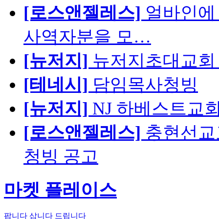
[로스앤젤레스]
얼바인에 
사역자분을 모…
[뉴저지]
뉴저지초대교회 
[테네시]
담임목사청빙
[뉴저지]
NJ 하베스트교회 교육
[로스앤젤레스]
충현선교교회
청빙 공고
마켓 플레이스
팝니다
삽니다
드립니다