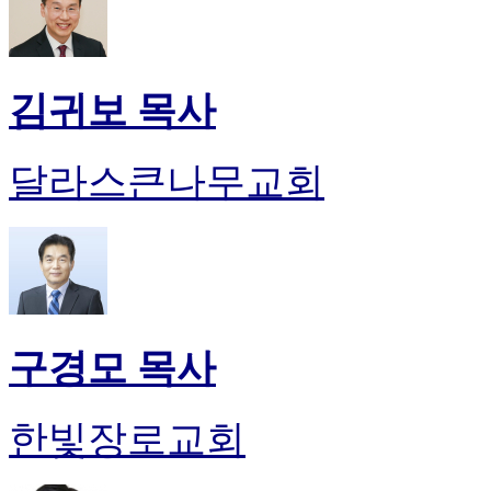
김귀보 목사
달라스큰나무교회
구경모 목사
한빛장로교회