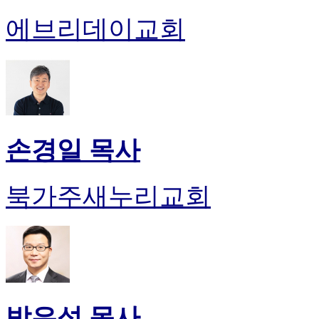
에브리데이교회
손경일 목사
북가주새누리교회
박은성 목사