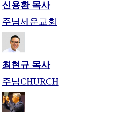
신용환 목사
주님세운교회
최현규 목사
주님CHURCH