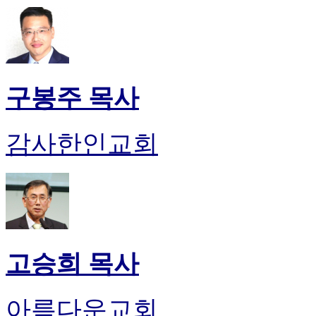
구봉주 목사
감사한인교회
고승희 목사
아름다운교회