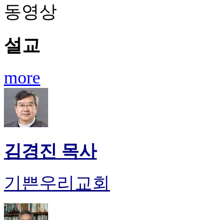
동영상
설교
more
김경진 목사
기쁜우리교회