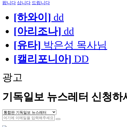
팝니다
삽니다
드립니다
[하와이]
dd
[아리조나]
dd
[유타]
박은성 목사님
[캘리포니아]
DD
광고
기독일보 뉴스레터 신청하