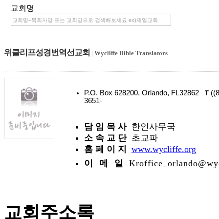
교회명
위클리프성경번역선교회
|
Wycliffe Bible Translators
P.O. Box 628200, Orlando, FL32862
((
T
3651-
담 임 목 사
한인사무국
소 속 교 단
초교파
홈 페 이 지
www.wycliffe.org
이 메 일
Kroffice_orlando@wyc
교회주소록