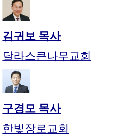
김귀보 목사
달라스큰나무교회
구경모 목사
한빛장로교회