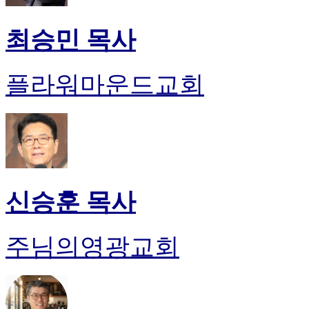
최승민 목사
플라워마운드교회
신승훈 목사
주님의영광교회