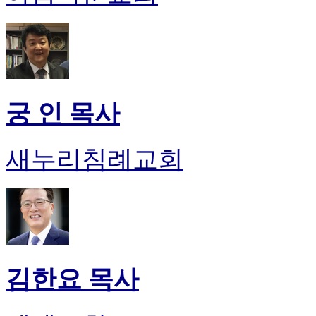
궁 인 목사
새누리침례교회
김한요 목사