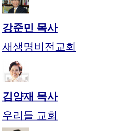
강준민 목사
새생명비전교회
김양재 목사
우리들 교회