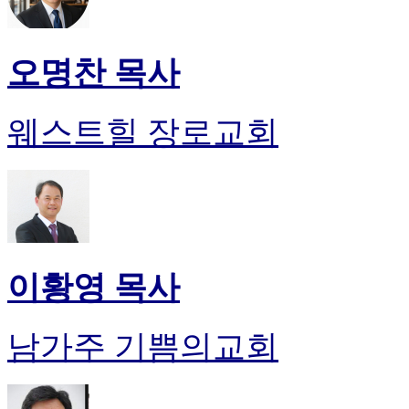
오명찬 목사
웨스트힐 장로교회
이황영 목사
남가주 기쁨의교회