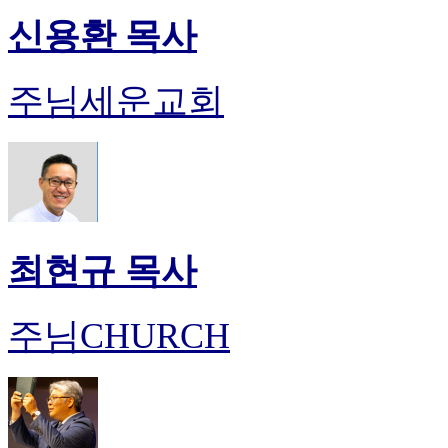
신용환 목사
주님세운교회
최현규 목사
주님CHURCH