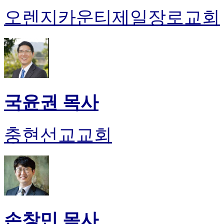
오렌지카운티제일장로교회
국윤권 목사
충현선교교회
손창민 목사