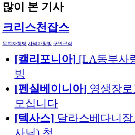
많이 본 기사
크리스천잡스
목회자청빙
사역자청빙
구인구직
[캘리포니아]
[LA동부사랑의
빙
[펜실베이니아]
영생장로
모십니다
[텍사스]
달라스베다니장로
사님) 청…