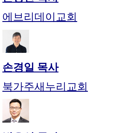
에브리데이교회
손경일 목사
북가주새누리교회