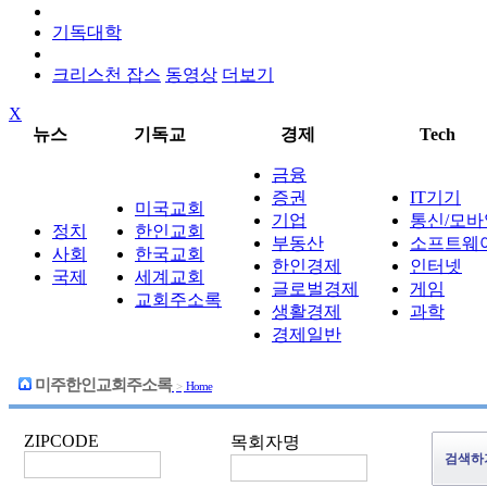
기독대학
크리스천 잡스
동영상
더보기
X
뉴스
기독교
경제
Tech
금융
증권
IT기기
미국교회
기업
통신/모바
정치
한인교회
부동산
소프트웨
사회
한국교회
한인경제
인터넷
국제
세계교회
글로벌경제
게임
교회주소록
생활경제
과학
경제일반
미주한인교회주소록
>
Home
ZIPCODE
목회자명