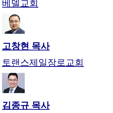
베델교회
고창현 목사
토랜스제일장로교회
김종규 목사