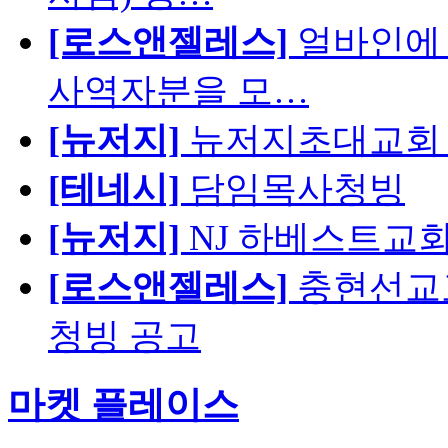
[로스앤젤레스]
얼바인에 
사역자분을 모…
[뉴저지]
뉴저지초대교회 
[테네시]
담임목사청빙
[뉴저지]
NJ 하베스트교회 교육
[로스앤젤레스]
충현선교교회
청빙 공고
마켓 플레이스