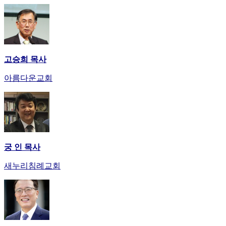
고승희 목사
아름다운교회
궁 인 목사
새누리침례교회