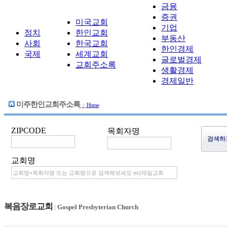
금융
증권
미국교회
기업
정치
한인교회
부동산
사회
한국교회
한인경제
국제
세계교회
글로벌경제
교회주소록
생활경제
경제일반
미주한인교회주소록
>
Home
ZIPCODE
목회자명
교회명
복음장로교회
|
Gospel Presbyterian Church