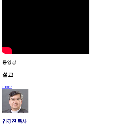
동영상
설교
more
김경진 목사