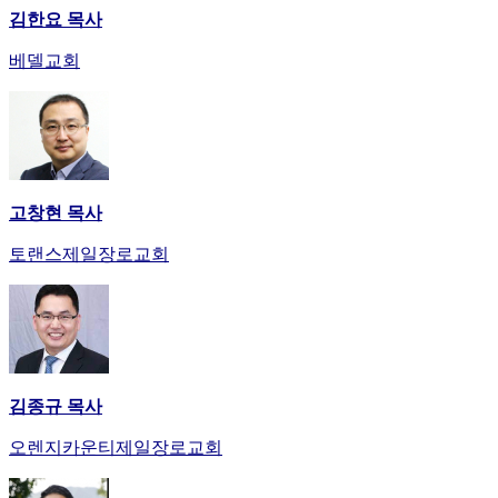
김한요 목사
베델교회
고창현 목사
토랜스제일장로교회
김종규 목사
오렌지카운티제일장로교회