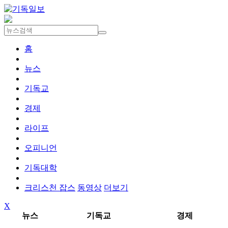
홈
뉴스
기독교
경제
라이프
오피니언
기독대학
크리스천 잡스
동영상
더보기
X
뉴스
기독교
경제