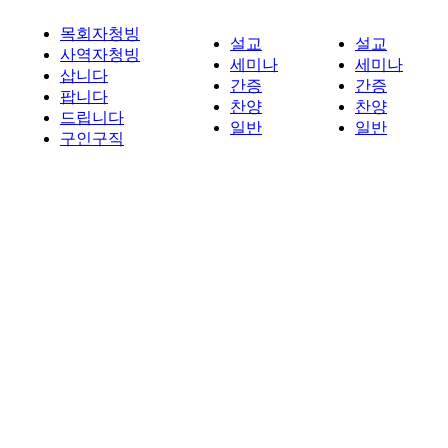
목회자청빙
설교
설교
사역자청빙
세미나
세미나
삽니다
간증
간증
팝니다
찬양
찬양
드립니다
일반
일반
구인구직