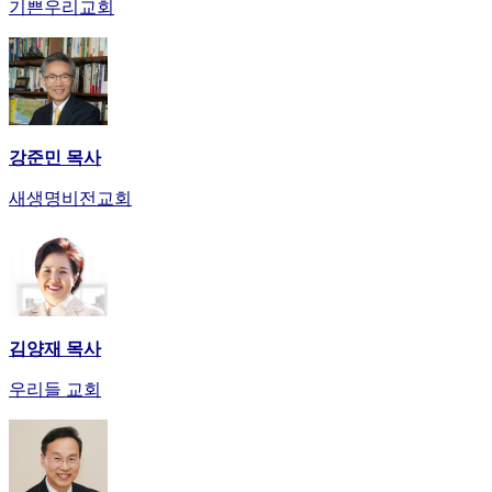
기쁜우리교회
강준민 목사
새생명비전교회
김양재 목사
우리들 교회