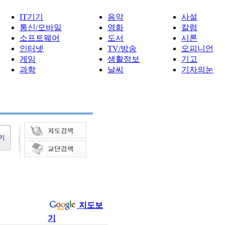
IT기기
음악
사설
통신/모바일
영화
칼럼
소프트웨어
도서
시론
인터넷
TV/방송
오피니언
게임
생활정보
기고
과학
날씨
기자의눈
지도보
기