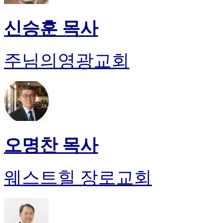
신승훈 목사
주님의영광교회
오명찬 목사
웨스트힐 장로교회