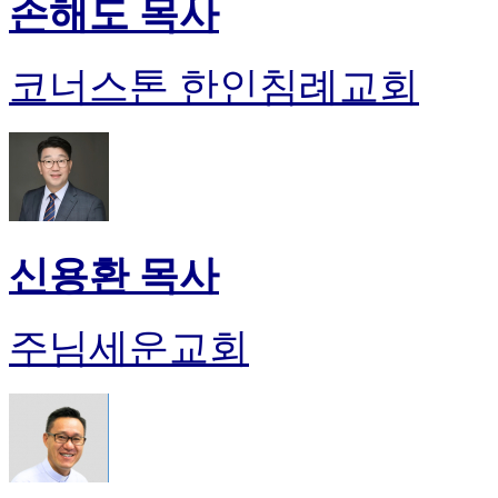
손해도 목사
코너스톤 한인침례교회
신용환 목사
주님세운교회