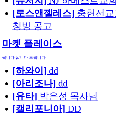
[뉴저지]
NJ 하베스트교회 교육
[로스앤젤레스]
충현선교교회
청빙 공고
마켓 플레이스
팝니다
삽니다
드립니다
[하와이]
dd
[아리조나]
dd
[유타]
박은성 목사님
[캘리포니아]
DD