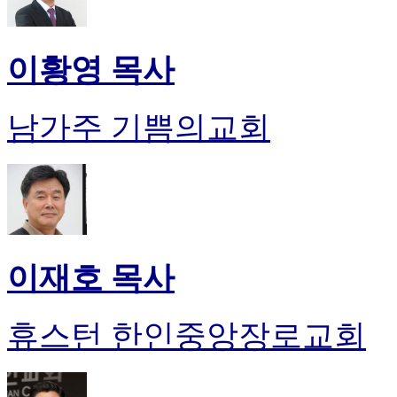
이황영 목사
남가주 기쁨의교회
이재호 목사
휴스턴 한인중앙장로교회