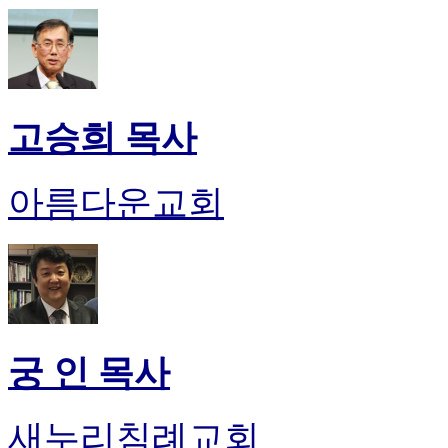
고승희 목사
아름다운교회
궁 인 목사
새누리침례교회