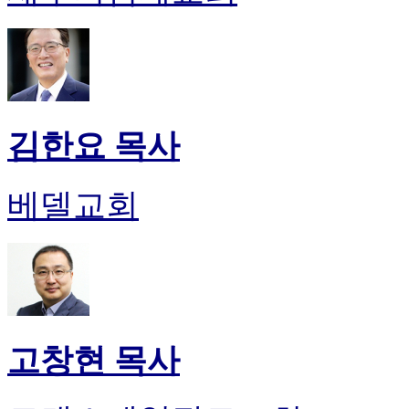
김한요 목사
베델교회
고창현 목사