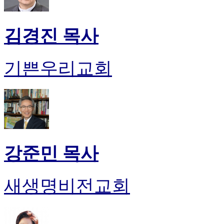
김경진 목사
기쁜우리교회
강준민 목사
새생명비전교회