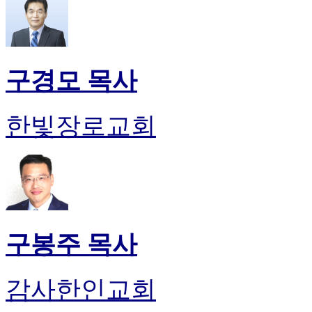
구경모 목사
한빛장로교회
구봉주 목사
감사한인교회