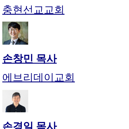
충현선교교회
손창민 목사
에브리데이교회
손경일 목사