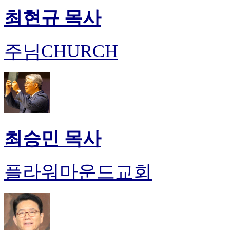
최현규 목사
주님CHURCH
최승민 목사
플라워마운드교회