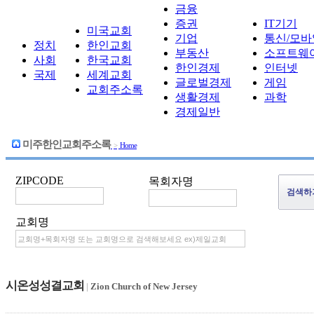
금융
증권
IT기기
미국교회
기업
통신/모바
정치
한인교회
부동산
소프트웨
사회
한국교회
한인경제
인터넷
국제
세계교회
글로벌경제
게임
교회주소록
생활경제
과학
경제일반
미주한인교회주소록
>
Home
ZIPCODE
목회자명
교회명
시온성성결교회
|
Zion Church of New Jersey