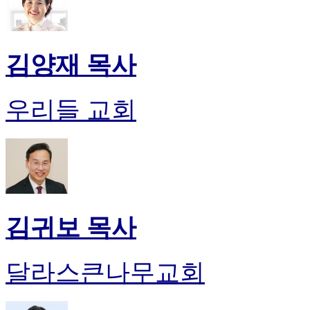
김양재 목사
우리들 교회
김귀보 목사
달라스큰나무교회