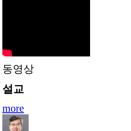
동영상
설교
more