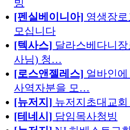
빙
[펜실베이니아]
영생장로
모십니다
[텍사스]
달라스베다니장로
사님) 청…
[로스앤젤레스]
얼바인에 
사역자분을 모…
[뉴저지]
뉴저지초대교회 
[테네시]
담임목사청빙