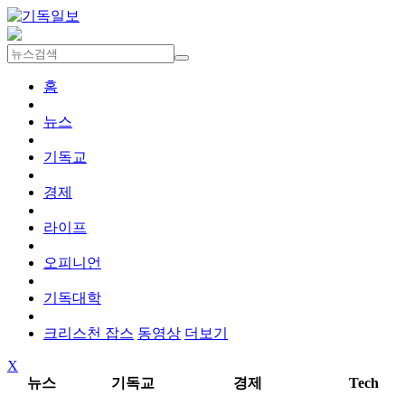
홈
뉴스
기독교
경제
라이프
오피니언
기독대학
크리스천 잡스
동영상
더보기
X
뉴스
기독교
경제
Tech