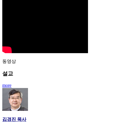
동영상
설교
more
김경진 목사