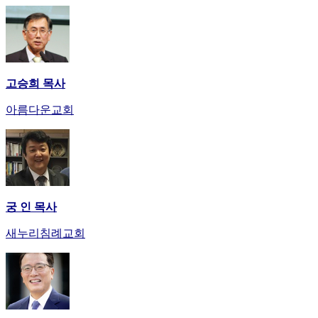
고승희 목사
아름다운교회
궁 인 목사
새누리침례교회