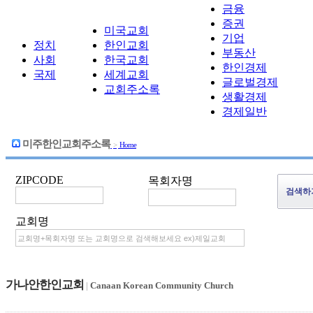
금융
증권
미국교회
기업
정치
한인교회
부동산
사회
한국교회
한인경제
국제
세계교회
글로벌경제
교회주소록
생활경제
경제일반
미주한인교회주소록
>
Home
ZIPCODE
목회자명
교회명
가나안한인교회
|
Canaan Korean Community Church