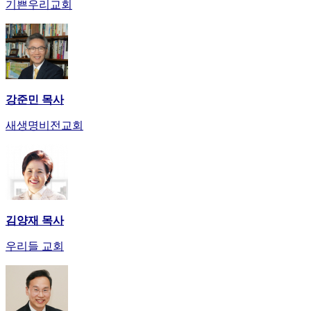
기쁜우리교회
강준민 목사
새생명비전교회
김양재 목사
우리들 교회