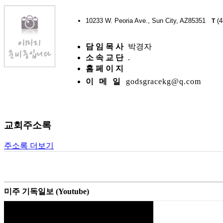
10233 W. Peoria Ave., Sun City, AZ85351
(4
T
담 임 목 사
박경자
소 속 교 단
.
홈 페 이 지
이 메 일
godsgracekg@q.com
교회주소록
주소록 더보기
미주 기독일보 (Youtube)