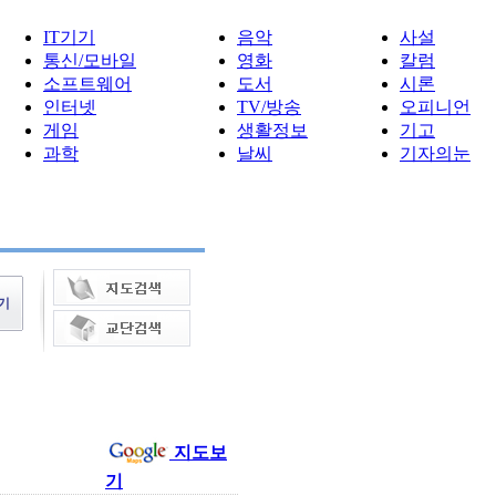
IT기기
음악
사설
통신/모바일
영화
칼럼
소프트웨어
도서
시론
인터넷
TV/방송
오피니언
게임
생활정보
기고
과학
날씨
기자의눈
지도보
기