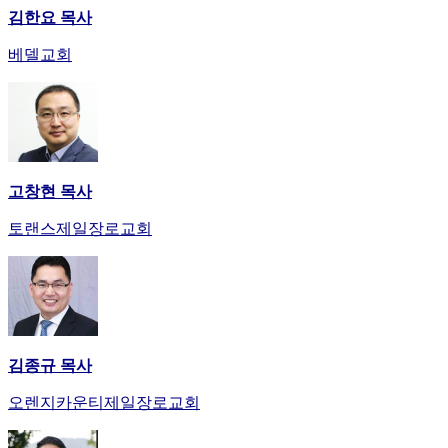
김한요 목사
베델교회
고창현 목사
토랜스제일장로교회
김종규 목사
오렌지카운티제일장로교회