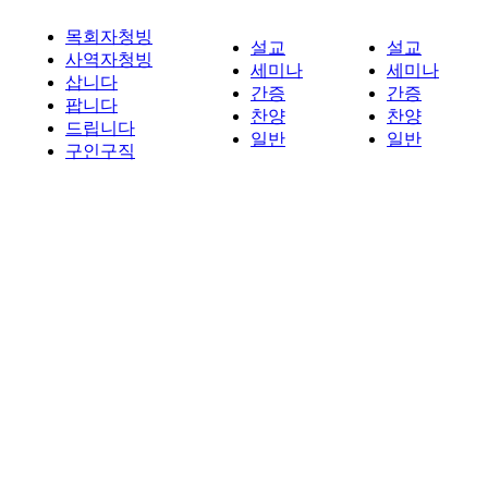
목회자청빙
설교
설교
사역자청빙
세미나
세미나
삽니다
간증
간증
팝니다
찬양
찬양
드립니다
일반
일반
구인구직