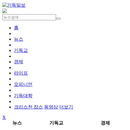
홈
뉴스
기독교
경제
라이프
오피니언
기독대학
크리스천 잡스
동영상
더보기
X
뉴스
기독교
경제