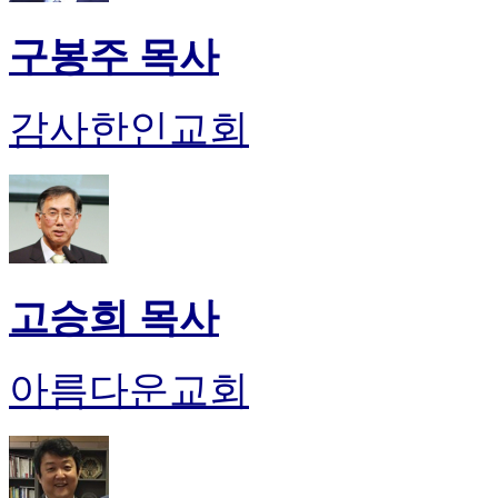
구봉주 목사
감사한인교회
고승희 목사
아름다운교회