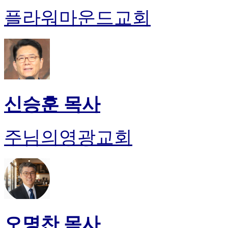
플라워마운드교회
신승훈 목사
주님의영광교회
오명찬 목사