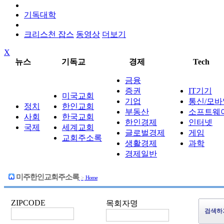
기독대학
크리스천 잡스
동영상
더보기
X
뉴스
기독교
경제
Tech
금융
증권
IT기기
미국교회
기업
통신/모바
정치
한인교회
부동산
소프트웨
사회
한국교회
한인경제
인터넷
국제
세계교회
글로벌경제
게임
교회주소록
생활경제
과학
경제일반
미주한인교회주소록
>
Home
ZIPCODE
목회자명