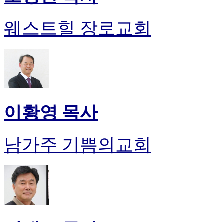
웨스트힐 장로교회
이황영 목사
남가주 기쁨의교회