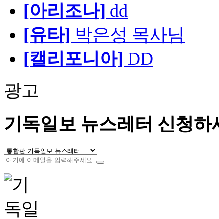
[아리조나]
dd
[유타]
박은성 목사님
[캘리포니아]
DD
광고
기독일보 뉴스레터 신청하