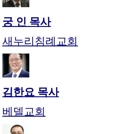
궁 인 목사
새누리침례교회
김한요 목사
베델교회