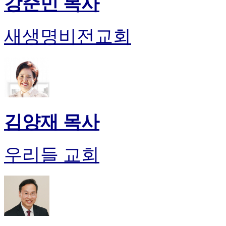
강준민 목사
새생명비전교회
김양재 목사
우리들 교회