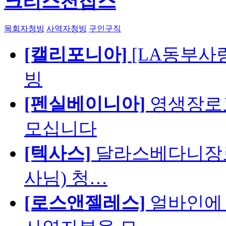
크리스천잡스
목회자청빙
사역자청빙
구인구직
[캘리포니아]
[LA동부사랑의
빙
[펜실베이니아]
영생장로
모십니다
[텍사스]
달라스베다니장로
사님) 청…
[로스앤젤레스]
얼바인에 