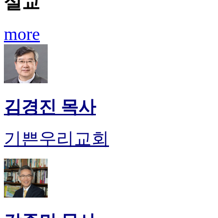
설교
more
김경진 목사
기쁜우리교회