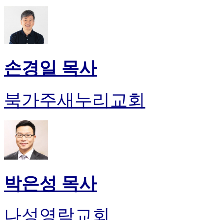
손경일 목사
북가주새누리교회
박은성 목사
나성영락교회