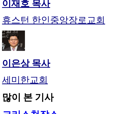
이재호 목사
휴스턴 한인중앙장로교회
이은상 목사
세미한교회
많이 본 기사