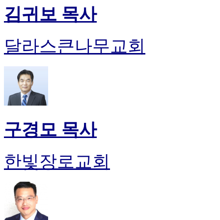
김귀보 목사
달라스큰나무교회
구경모 목사
한빛장로교회