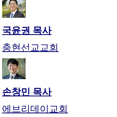
국윤권 목사
충현선교교회
손창민 목사
에브리데이교회