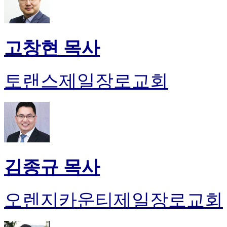
고창현 목사
토랜스제일장로교회
김종규 목사
오렌지카운티제일장로교회