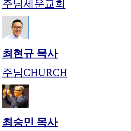
주님세운교회
최현규 목사
주님CHURCH
최승민 목사