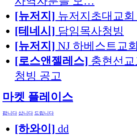
사역자분을 모…
[뉴저지]
뉴저지초대교회 
[테네시]
담임목사청빙
[뉴저지]
NJ 하베스트교회 교육
[로스앤젤레스]
충현선교교회
청빙 공고
마켓 플레이스
팝니다
삽니다
드립니다
[하와이]
dd