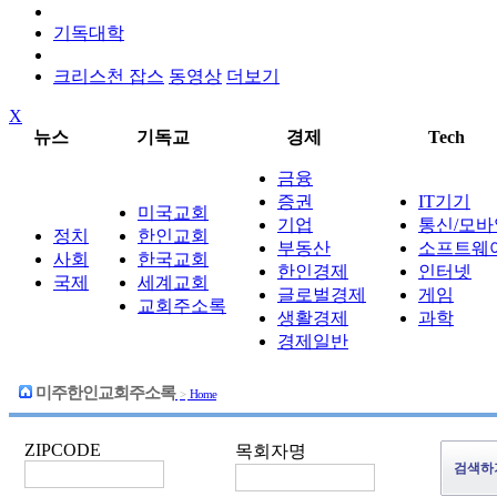
기독대학
크리스천 잡스
동영상
더보기
X
뉴스
기독교
경제
Tech
금융
증권
IT기기
미국교회
기업
통신/모바
정치
한인교회
부동산
소프트웨
사회
한국교회
한인경제
인터넷
국제
세계교회
글로벌경제
게임
교회주소록
생활경제
과학
경제일반
미주한인교회주소록
>
Home
ZIPCODE
목회자명