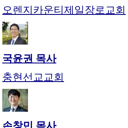
오렌지카운티제일장로교회
국윤권 목사
충현선교교회
손창민 목사