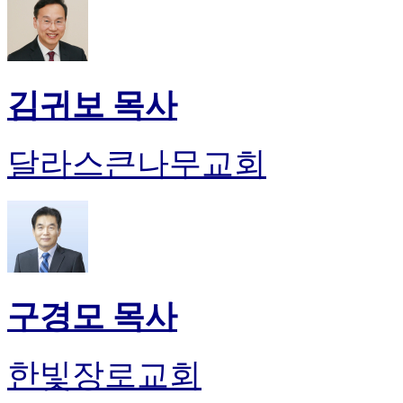
김귀보 목사
달라스큰나무교회
구경모 목사
한빛장로교회