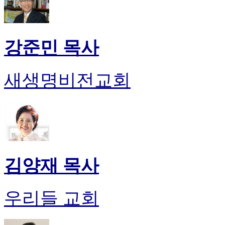
강준민 목사
새생명비전교회
김양재 목사
우리들 교회