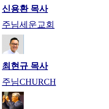
신용환 목사
주님세운교회
최현규 목사
주님CHURCH