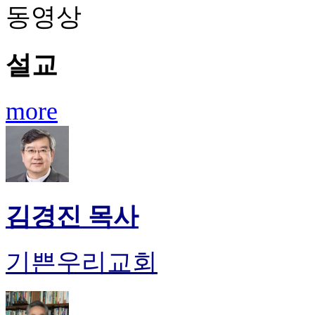
동영상
설교
more
김경진 목사
기쁜우리교회