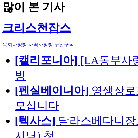
많이 본 기사
크리스천잡스
목회자청빙
사역자청빙
구인구직
[캘리포니아]
[LA동부사랑의
빙
[펜실베이니아]
영생장로
모십니다
[텍사스]
달라스베다니장로
사님) 청…