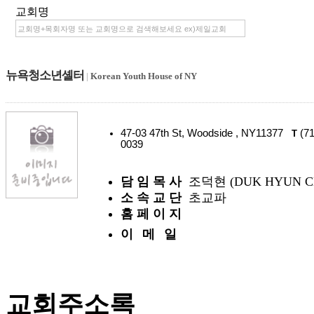
교회명
뉴욕청소년셸터
|
Korean Youth House of NY
47-03 47th St, Woodside , NY11377
(71
T
0039
담 임 목 사
조덕현 (DUK HYUN C
소 속 교 단
초교파
홈 페 이 지
이 메 일
교회주소록