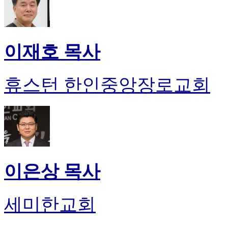
이재호 목사
휴스턴 한인중앙장로교회
이은상 목사
세미한교회