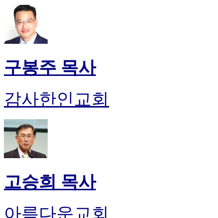
구봉주 목사
감사한인교회
고승희 목사
아름다운교회