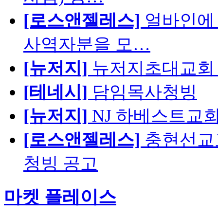
[로스앤젤레스]
얼바인에 
사역자분을 모…
[뉴저지]
뉴저지초대교회 
[테네시]
담임목사청빙
[뉴저지]
NJ 하베스트교회 교육
[로스앤젤레스]
충현선교교회
청빙 공고
마켓 플레이스