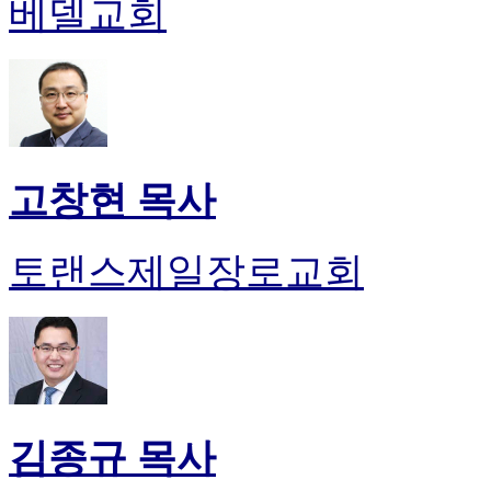
베델교회
고창현 목사
토랜스제일장로교회
김종규 목사