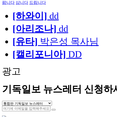
팝니다
삽니다
드립니다
[하와이]
dd
[아리조나]
dd
[유타]
박은성 목사님
[캘리포니아]
DD
광고
기독일보 뉴스레터 신청하