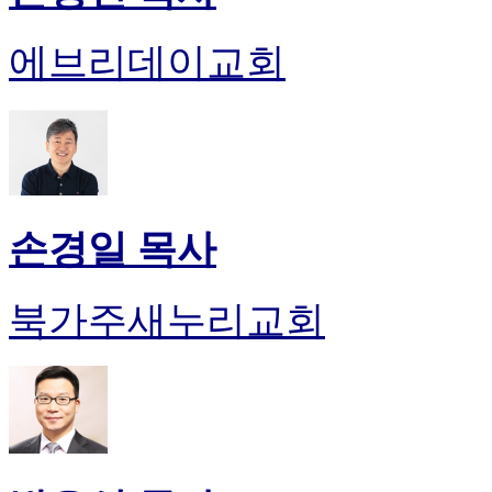
에브리데이교회
손경일 목사
북가주새누리교회