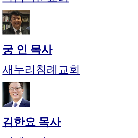
궁 인 목사
새누리침례교회
김한요 목사