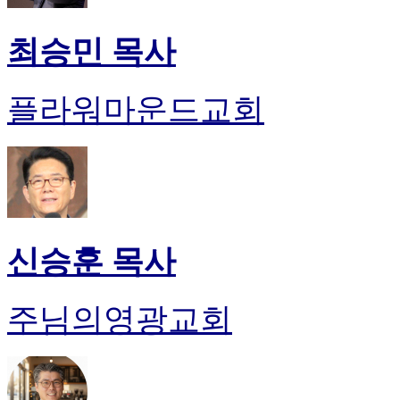
최승민 목사
플라워마운드교회
신승훈 목사
주님의영광교회