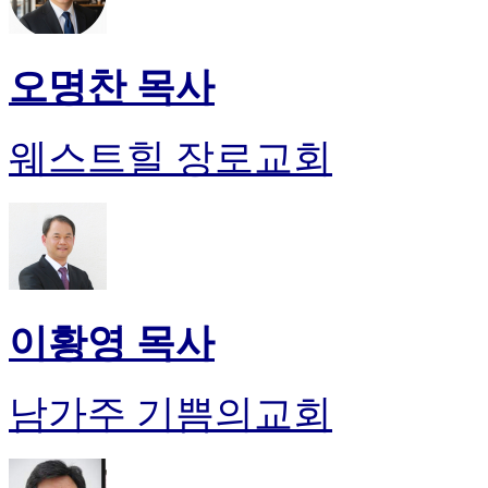
오명찬 목사
웨스트힐 장로교회
이황영 목사
남가주 기쁨의교회