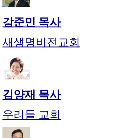
강준민 목사
새생명비전교회
김양재 목사
우리들 교회