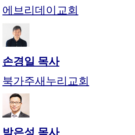
에브리데이교회
손경일 목사
북가주새누리교회
박은성 목사