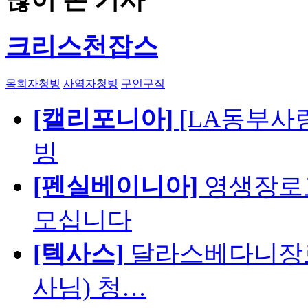
크리스천잡스
목회자청빙
사역자청빙
구인구직
[캘리포니아]
[LA동부사랑의
빙
[펜실베이니아]
영생장로
모십니다
[텍사스]
달라스베다니장로
사님) 청…