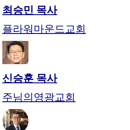
최승민 목사
플라워마운드교회
신승훈 목사
주님의영광교회