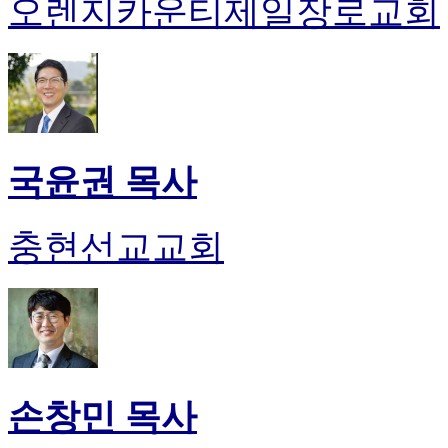
오렌지카운티제일장로교회
국윤권 목사
충현선교교회
손창민 목사