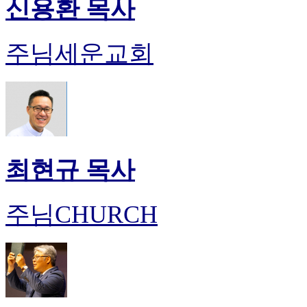
신용환 목사
주님세운교회
최현규 목사
주님CHURCH