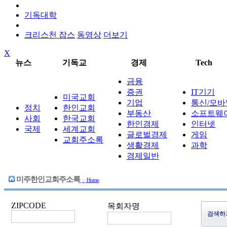
기독대학
크리스천 잡스
동영상
더보기
X
뉴스
기독교
경제
Tech
금융
증권
IT기기
미국교회
기업
통신/모바
정치
한인교회
부동산
소프트웨
사회
한국교회
한인경제
인터넷
국제
세계교회
글로벌경제
게임
교회주소록
생활경제
과학
경제일반
미주한인교회주소록
>
Home
ZIPCODE
목회자명