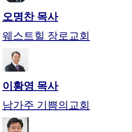
오명찬 목사
웨스트힐 장로교회
이황영 목사
남가주 기쁨의교회