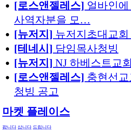
[로스앤젤레스]
얼바인에 
사역자분을 모…
[뉴저지]
뉴저지초대교회 
[테네시]
담임목사청빙
[뉴저지]
NJ 하베스트교회 교육
[로스앤젤레스]
충현선교교회
청빙 공고
마켓 플레이스
팝니다
삽니다
드립니다