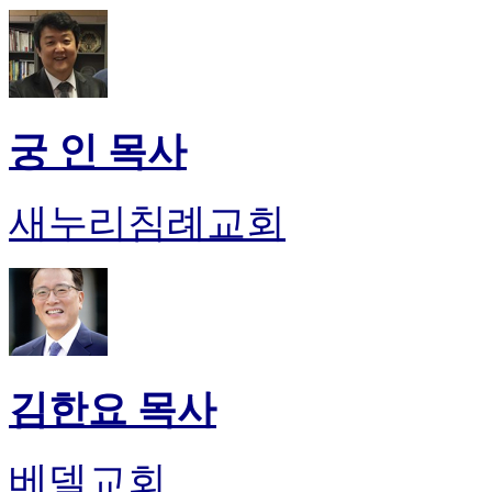
궁 인 목사
새누리침례교회
김한요 목사
베델교회