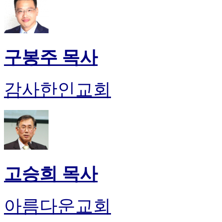
구봉주 목사
감사한인교회
고승희 목사
아름다운교회