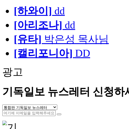
[하와이]
dd
[아리조나]
dd
[유타]
박은성 목사님
[캘리포니아]
DD
광고
기독일보 뉴스레터 신청하