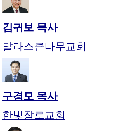
김귀보 목사
달라스큰나무교회
구경모 목사
한빛장로교회