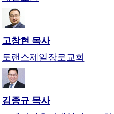
고창현 목사
토랜스제일장로교회
김종규 목사