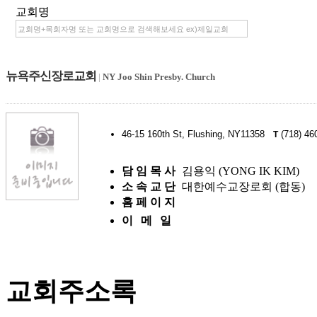
교회명
뉴욕주신장로교회
|
NY Joo Shin Presby. Church
46-15 160th St, Flushing, NY11358
(718) 46
T
담 임 목 사
김용익 (YONG IK KIM)
소 속 교 단
대한예수교장로회 (합동)
홈 페 이 지
이 메 일
교회주소록