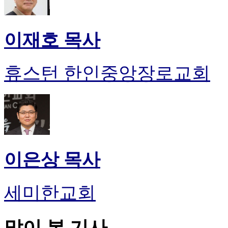
이재호 목사
휴스턴 한인중앙장로교회
이은상 목사
세미한교회
많이 본 기사