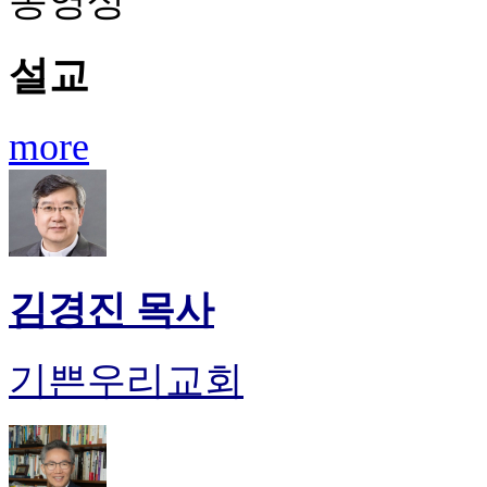
동영상
설교
more
김경진 목사
기쁜우리교회