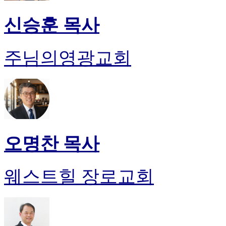
신승훈 목사
주님의영광교회
오명찬 목사
웨스트힐 장로교회