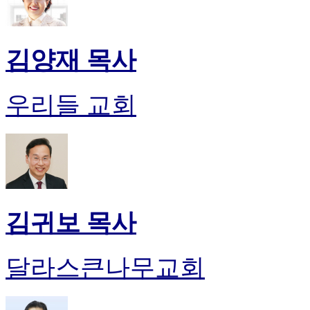
김양재 목사
우리들 교회
김귀보 목사
달라스큰나무교회