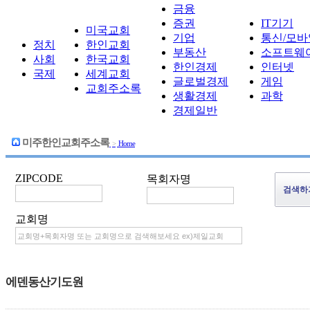
금융
증권
IT기기
미국교회
기업
통신/모바
정치
한인교회
부동산
소프트웨
사회
한국교회
한인경제
인터넷
국제
세계교회
글로벌경제
게임
교회주소록
생활경제
과학
경제일반
미주한인교회주소록
>
Home
ZIPCODE
목회자명
교회명
에덴동산기도원