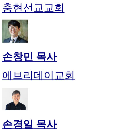
충현선교교회
손창민 목사
에브리데이교회
손경일 목사