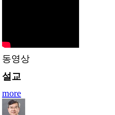
동영상
설교
more