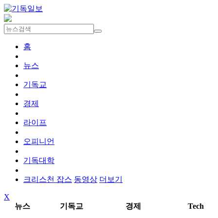
홈
뉴스
기독교
경제
라이프
오피니언
기독대학
크리스천 잡스
동영상
더보기
X
뉴스
기독교
경제
Tech