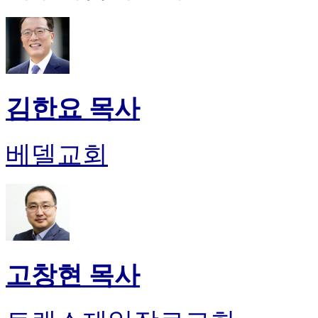
김한요 목사
베델교회
고창현 목사