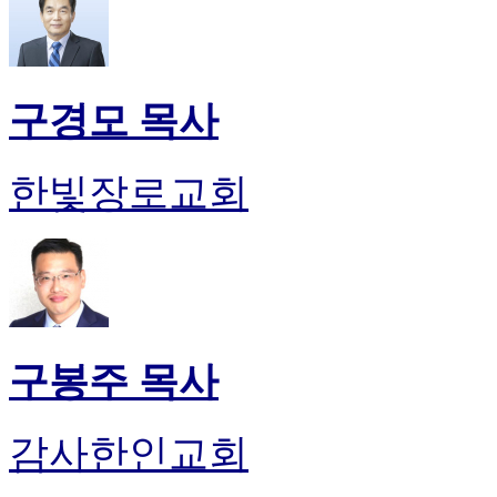
구경모 목사
한빛장로교회
구봉주 목사
감사한인교회