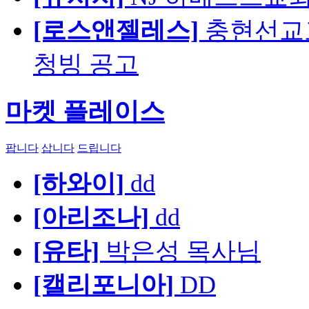
[로스앤젤레스]
충현선교교회
청빙 공고
마켓 플레이스
팝니다
삽니다
드립니다
[하와이]
dd
[아리조나]
dd
[유타]
박은성 목사님
[캘리포니아]
DD