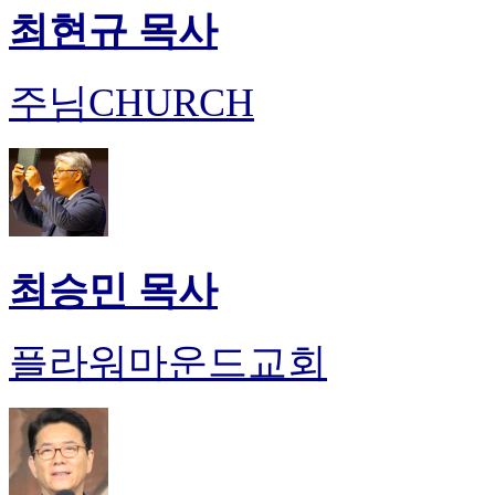
최현규 목사
주님CHURCH
최승민 목사
플라워마운드교회