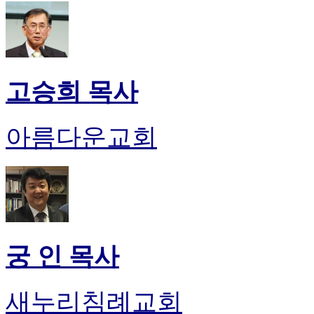
고승희 목사
아름다운교회
궁 인 목사
새누리침례교회