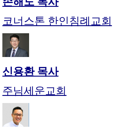
손해도 목사
코너스톤 한인침례교회
신용환 목사
주님세운교회