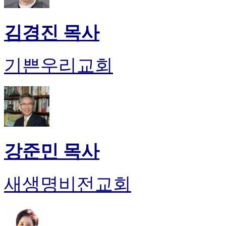
김경진 목사
기쁜우리교회
강준민 목사
새생명비전교회