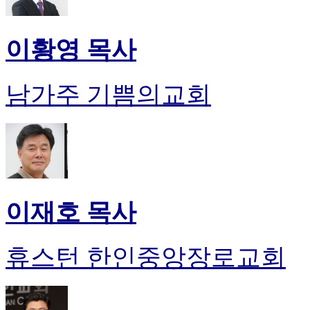
이황영 목사
남가주 기쁨의교회
이재호 목사
휴스턴 한인중앙장로교회