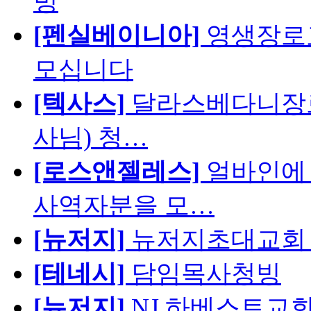
빙
[펜실베이니아]
영생장로
모십니다
[텍사스]
달라스베다니장로
사님) 청…
[로스앤젤레스]
얼바인에 
사역자분을 모…
[뉴저지]
뉴저지초대교회 
[테네시]
담임목사청빙
[뉴저지]
NJ 하베스트교회 교육