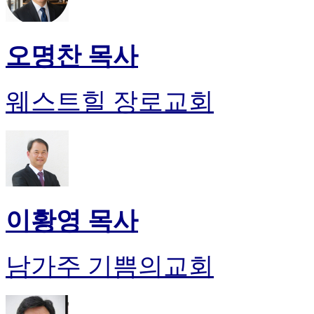
오명찬 목사
웨스트힐 장로교회
이황영 목사
남가주 기쁨의교회