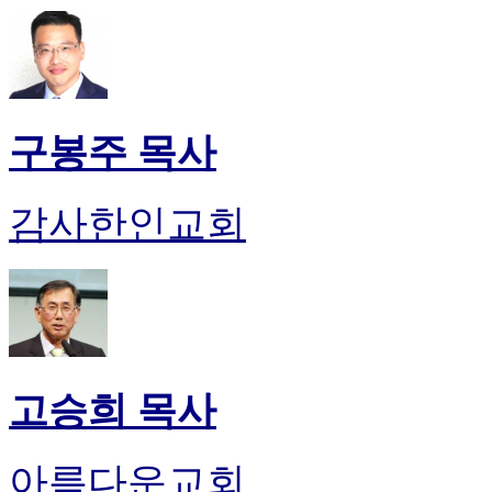
구봉주 목사
감사한인교회
고승희 목사
아름다운교회