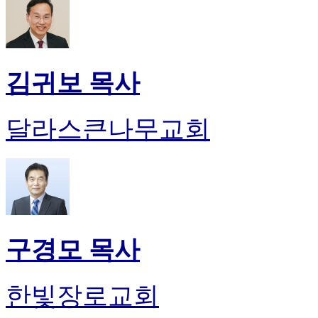
김귀보 목사
달라스큰나무교회
구경모 목사
한빛장로교회