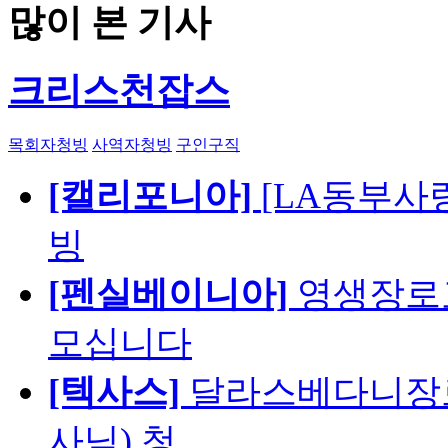
많이 본 기사
크리스천잡스
목회자청빙
사역자청빙
구인구직
[캘리포니아]
[LA동부사랑의
빙
[펜실베이니아]
영생장로
모십니다
[텍사스]
달라스베다니장로
사님) 청…