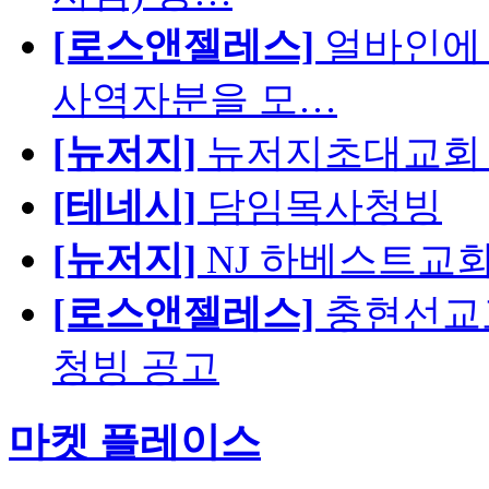
[로스앤젤레스]
얼바인에 
사역자분을 모…
[뉴저지]
뉴저지초대교회 
[테네시]
담임목사청빙
[뉴저지]
NJ 하베스트교회 교육
[로스앤젤레스]
충현선교교회
청빙 공고
마켓 플레이스