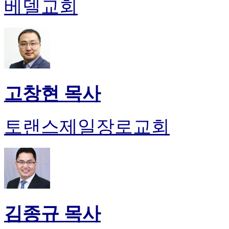
베델교회
고창현 목사
토랜스제일장로교회
김종규 목사