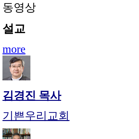
동영상
설교
more
김경진 목사
기쁜우리교회