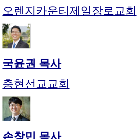
오렌지카운티제일장로교회
국윤권 목사
충현선교교회
손창민 목사