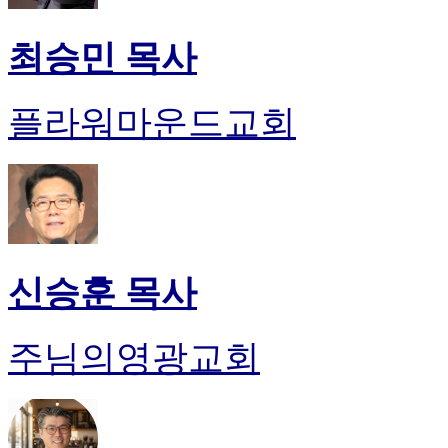
최승민 목사
플라워마운드교회
신승훈 목사
주님의영광교회