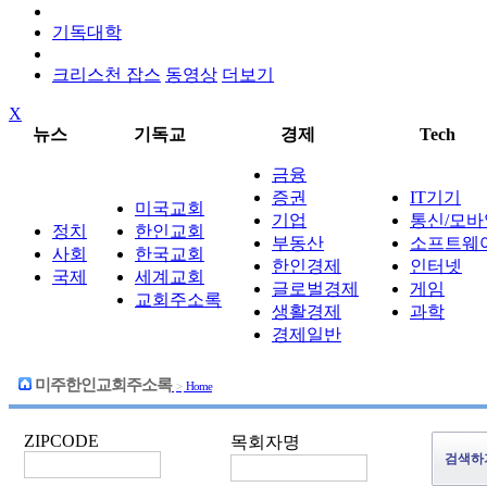
기독대학
크리스천 잡스
동영상
더보기
X
뉴스
기독교
경제
Tech
금융
증권
IT기기
미국교회
기업
통신/모바
정치
한인교회
부동산
소프트웨
사회
한국교회
한인경제
인터넷
국제
세계교회
글로벌경제
게임
교회주소록
생활경제
과학
경제일반
미주한인교회주소록
>
Home
ZIPCODE
목회자명