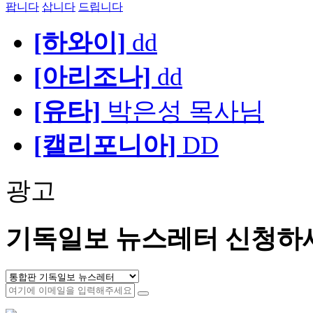
팝니다
삽니다
드립니다
[하와이]
dd
[아리조나]
dd
[유타]
박은성 목사님
[캘리포니아]
DD
광고
기독일보 뉴스레터 신청하