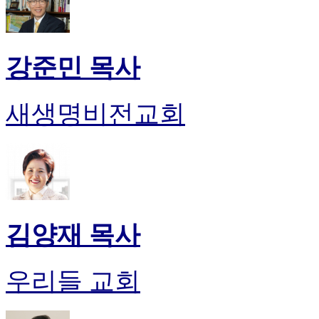
강준민 목사
새생명비전교회
김양재 목사
우리들 교회