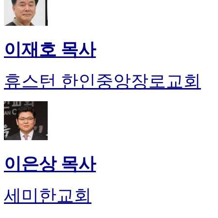
이재호 목사
휴스턴 한인중앙장로교회
이은상 목사
세미한교회