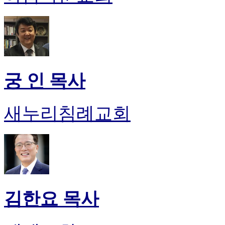
궁 인 목사
새누리침례교회
김한요 목사