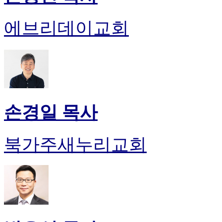
에브리데이교회
손경일 목사
북가주새누리교회