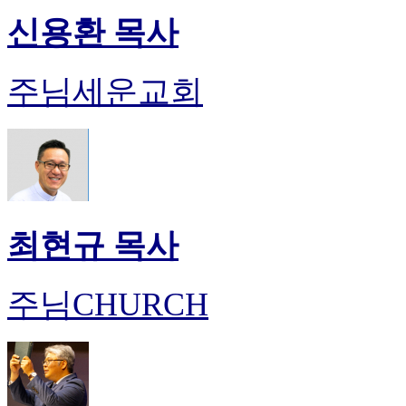
신용환 목사
주님세운교회
최현규 목사
주님CHURCH