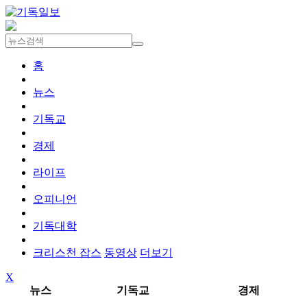
홈
뉴스
기독교
경제
라이프
오피니언
기독대학
크리스천 잡스
동영상
더보기
X
뉴스
기독교
경제