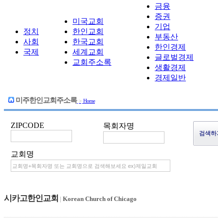
금융
증권
미국교회
기업
정치
한인교회
부동산
사회
한국교회
한인경제
국제
세계교회
글로벌경제
교회주소록
생활경제
경제일반
미주한인교회주소록
>
Home
ZIPCODE
목회자명
교회명
시카고한인교회
|
Korean Church of Chicago