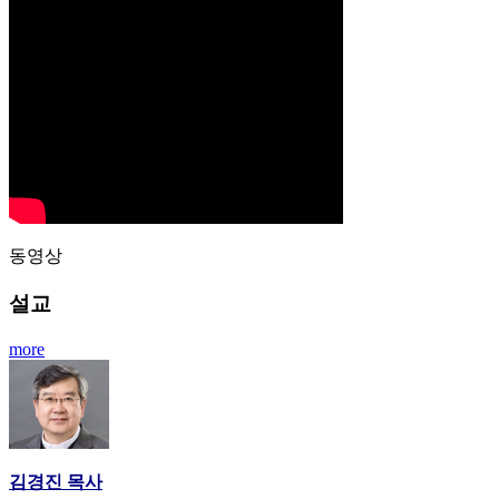
동영상
설교
more
김경진 목사