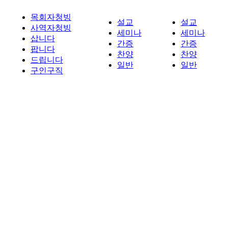
목회자청빙
설교
설교
사역자청빙
세미나
세미나
삽니다
간증
간증
팝니다
찬양
찬양
드립니다
일반
일반
구인구직