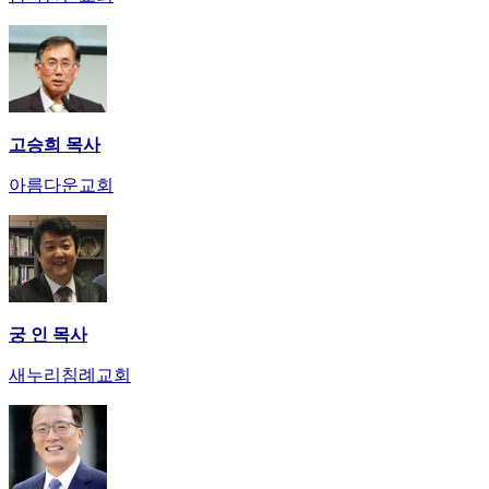
고승희 목사
아름다운교회
궁 인 목사
새누리침례교회