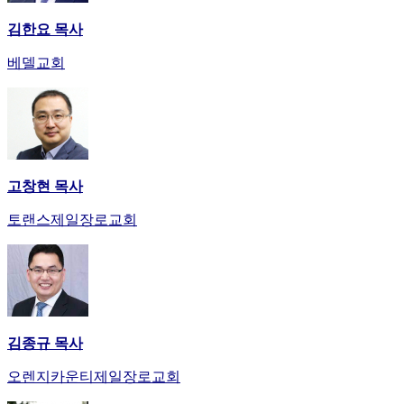
김한요 목사
베델교회
고창현 목사
토랜스제일장로교회
김종규 목사
오렌지카운티제일장로교회