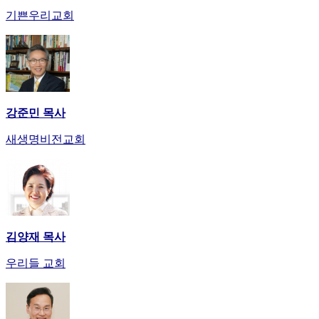
기쁜우리교회
강준민 목사
새생명비전교회
김양재 목사
우리들 교회