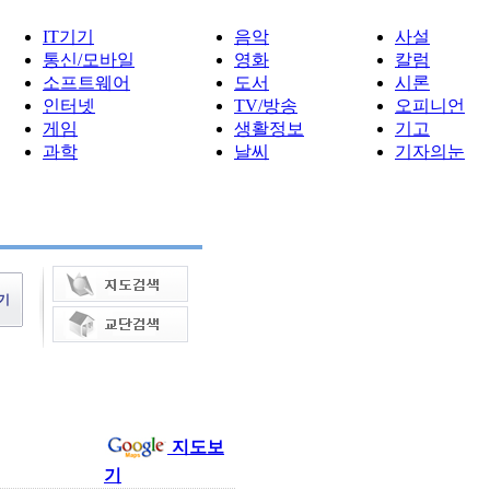
IT기기
음악
사설
통신/모바일
영화
칼럼
소프트웨어
도서
시론
인터넷
TV/방송
오피니언
게임
생활정보
기고
과학
날씨
기자의눈
지도보
기