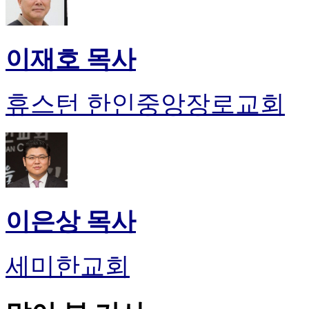
이재호 목사
휴스턴 한인중앙장로교회
이은상 목사
세미한교회