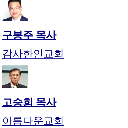
구봉주 목사
감사한인교회
고승희 목사
아름다운교회