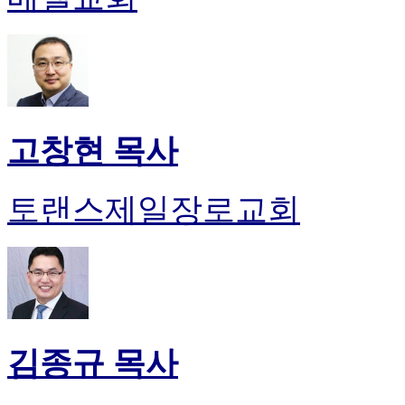
고창현 목사
토랜스제일장로교회
김종규 목사