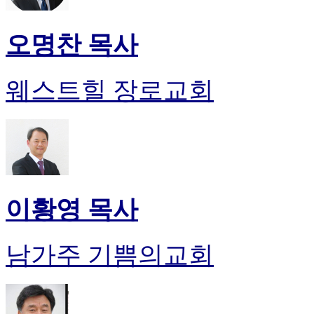
오명찬 목사
웨스트힐 장로교회
이황영 목사
남가주 기쁨의교회