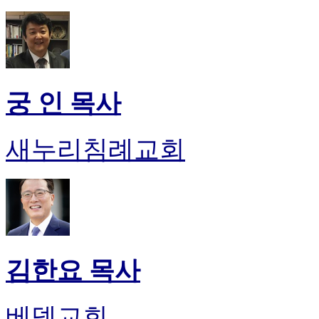
궁 인 목사
새누리침례교회
김한요 목사
베델교회