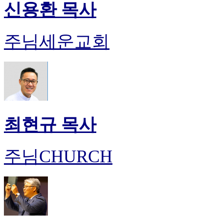
신용환 목사
주님세운교회
최현규 목사
주님CHURCH