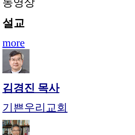
동영상
설교
more
김경진 목사
기쁜우리교회