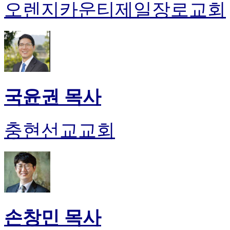
오렌지카운티제일장로교회
국윤권 목사
충현선교교회
손창민 목사