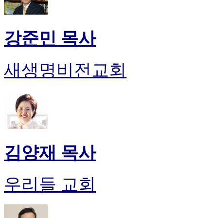
강준민 목사
새생명비전교회
김양재 목사
우리들 교회