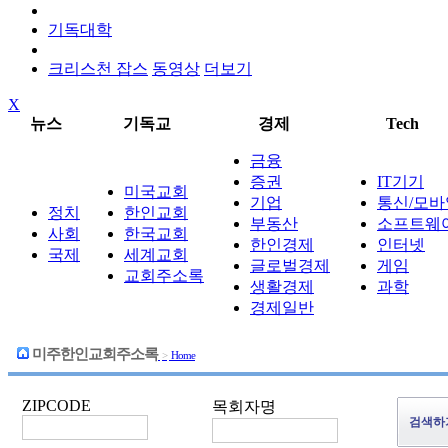
기독대학
크리스천 잡스
동영상
더보기
X
뉴스
기독교
경제
Tech
금융
증권
IT기기
미국교회
기업
통신/모바
정치
한인교회
부동산
소프트웨
사회
한국교회
한인경제
인터넷
국제
세계교회
글로벌경제
게임
교회주소록
생활경제
과학
경제일반
미주한인교회주소록
>
Home
ZIPCODE
목회자명