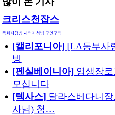
많이 본 기사
크리스천잡스
목회자청빙
사역자청빙
구인구직
[캘리포니아]
[LA동부사랑의
빙
[펜실베이니아]
영생장로
모십니다
[텍사스]
달라스베다니장로
사님) 청…