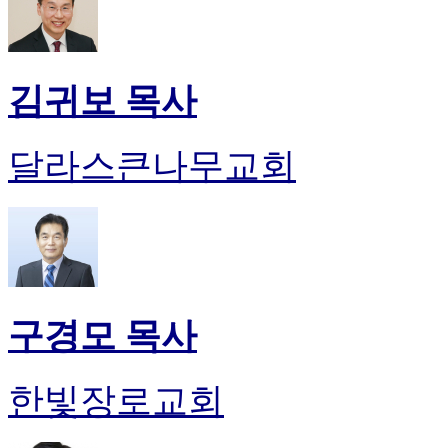
김귀보 목사
달라스큰나무교회
구경모 목사
한빛장로교회