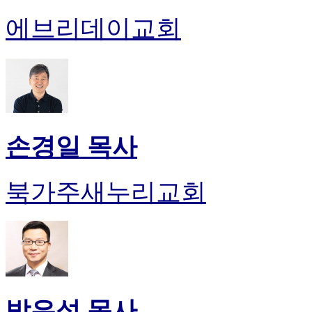
에브리데이교회
손경일 목사
북가주새누리교회
박은성 목사