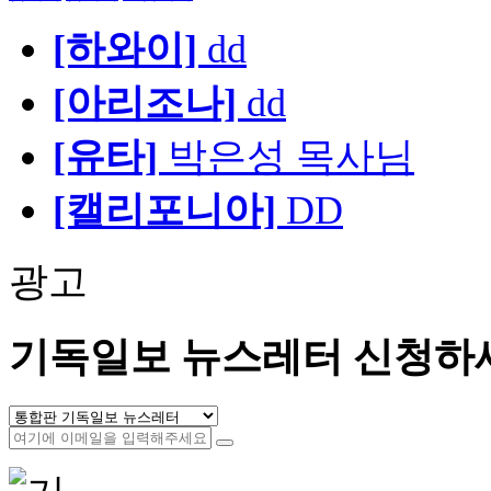
[하와이]
dd
[아리조나]
dd
[유타]
박은성 목사님
[캘리포니아]
DD
광고
기독일보 뉴스레터 신청하