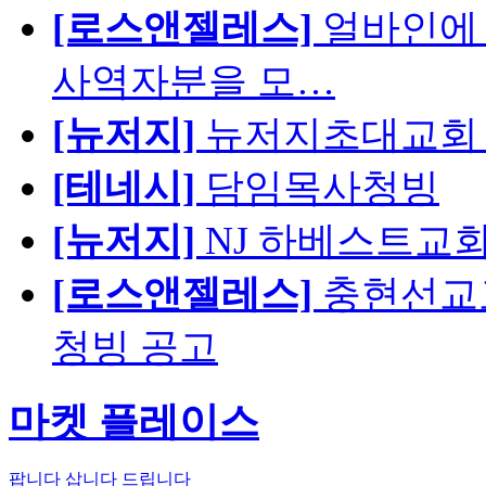
[로스앤젤레스]
얼바인에 
사역자분을 모…
[뉴저지]
뉴저지초대교회 
[테네시]
담임목사청빙
[뉴저지]
NJ 하베스트교회 교육
[로스앤젤레스]
충현선교교회
청빙 공고
마켓 플레이스
팝니다
삽니다
드립니다