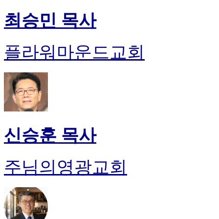
최승민 목사
플라워마운드교회
신승훈 목사
주님의영광교회