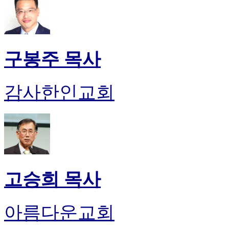
구봉주 목사
감사한인교회
고승희 목사
아름다운교회