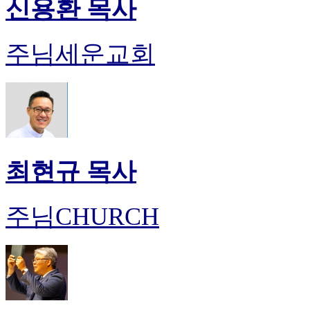
신용환 목사
주님세운교회
최현규 목사
주님CHURCH