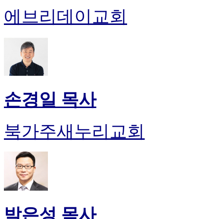
에브리데이교회
손경일 목사
북가주새누리교회
박은성 목사