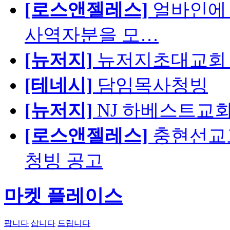
[로스앤젤레스]
얼바인에 
사역자분을 모…
[뉴저지]
뉴저지초대교회 
[테네시]
담임목사청빙
[뉴저지]
NJ 하베스트교회 교육
[로스앤젤레스]
충현선교교회
청빙 공고
마켓 플레이스
팝니다
삽니다
드립니다