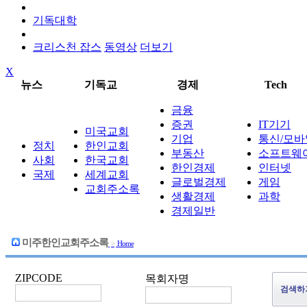
기독대학
크리스천 잡스
동영상
더보기
X
뉴스
기독교
경제
Tech
금융
증권
IT기기
미국교회
기업
통신/모바
정치
한인교회
부동산
소프트웨
사회
한국교회
한인경제
인터넷
국제
세계교회
글로벌경제
게임
교회주소록
생활경제
과학
경제일반
미주한인교회주소록
>
Home
ZIPCODE
목회자명