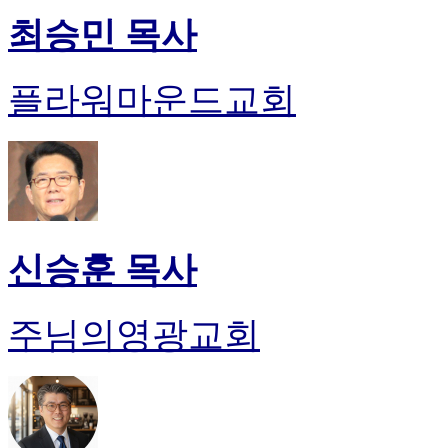
최승민 목사
플라워마운드교회
신승훈 목사
주님의영광교회