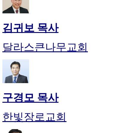
김귀보 목사
달라스큰나무교회
구경모 목사
한빛장로교회