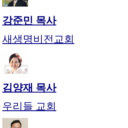
강준민 목사
새생명비전교회
김양재 목사
우리들 교회