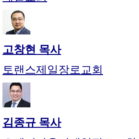
고창현 목사
토랜스제일장로교회
김종규 목사