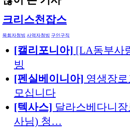
크리스천잡스
목회자청빙
사역자청빙
구인구직
[캘리포니아]
[LA동부사랑의
빙
[펜실베이니아]
영생장로
모십니다
[텍사스]
달라스베다니장로
사님) 청…