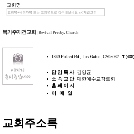
교회명
북가주재건교회
|
Revival Presby. Church
1849 Pollard Rd., Los Gatos, CA95032
(408
T
담 임 목 사
김영균
소 속 교 단
대한예수교장로회
홈 페 이 지
이 메 일
교회주소록