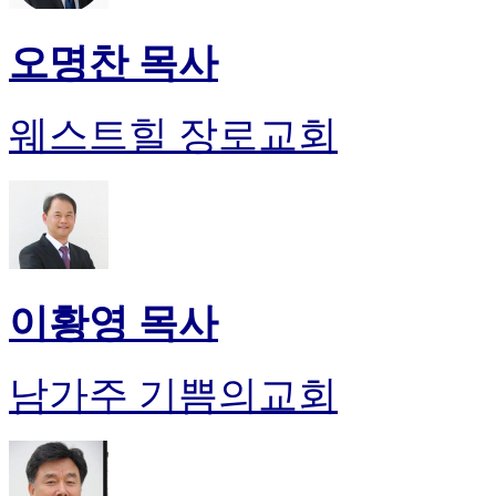
오명찬 목사
웨스트힐 장로교회
이황영 목사
남가주 기쁨의교회