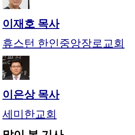
이재호 목사
휴스턴 한인중앙장로교회
이은상 목사
세미한교회
많이 본 기사