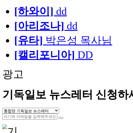
[하와이]
dd
[아리조나]
dd
[유타]
박은성 목사님
[캘리포니아]
DD
광고
기독일보 뉴스레터 신청하