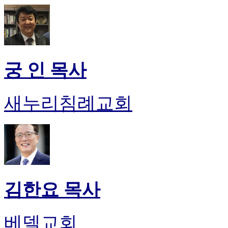
궁 인 목사
새누리침례교회
김한요 목사
베델교회