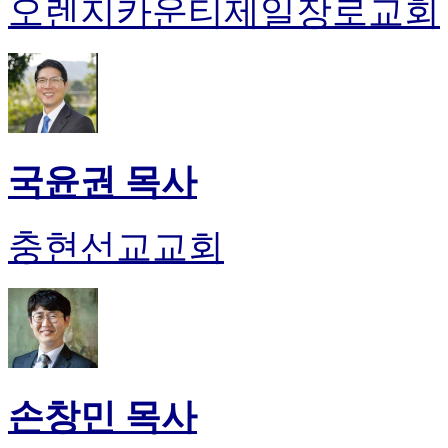
오렌지카운티제일장로교회
국윤권 목사
충현선교교회
손창민 목사