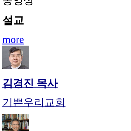
동영상
설교
more
김경진 목사
기쁜우리교회