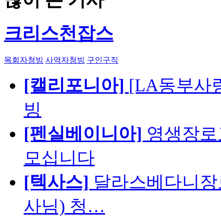
크리스천잡스
목회자청빙
사역자청빙
구인구직
[캘리포니아]
[LA동부사랑의
빙
[펜실베이니아]
영생장로
모십니다
[텍사스]
달라스베다니장로
사님) 청…