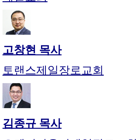
고창현 목사
토랜스제일장로교회
김종규 목사