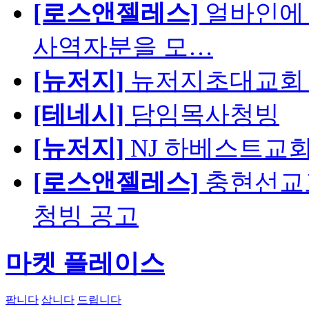
[로스앤젤레스]
얼바인에 
사역자분을 모…
[뉴저지]
뉴저지초대교회 
[테네시]
담임목사청빙
[뉴저지]
NJ 하베스트교회 교육
[로스앤젤레스]
충현선교교회
청빙 공고
마켓 플레이스
팝니다
삽니다
드립니다