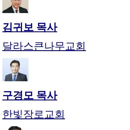
김귀보 목사
달라스큰나무교회
구경모 목사
한빛장로교회