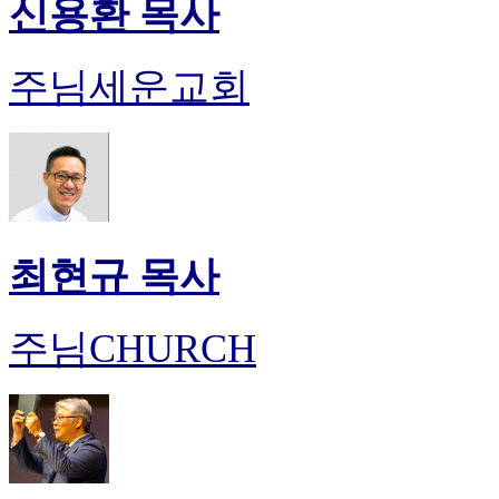
신용환 목사
주님세운교회
최현규 목사
주님CHURCH