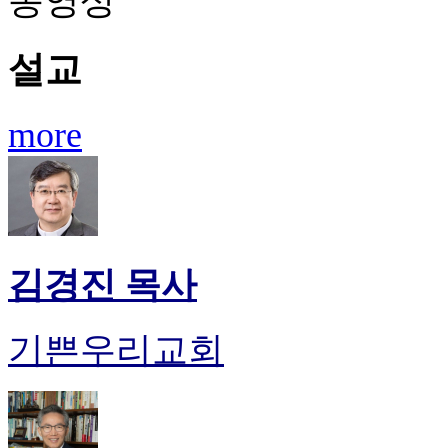
동영상
설교
more
김경진 목사
기쁜우리교회