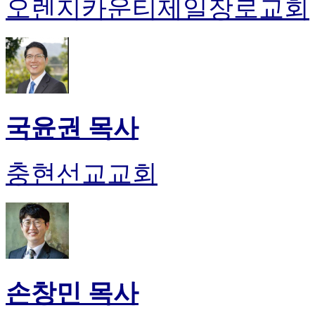
오렌지카운티제일장로교회
국윤권 목사
충현선교교회
손창민 목사