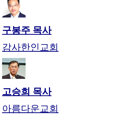
구봉주 목사
감사한인교회
고승희 목사
아름다운교회