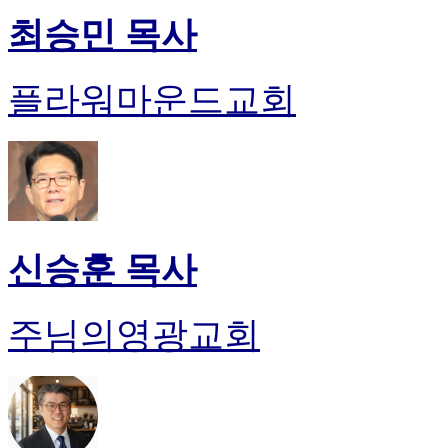
최승민 목사
플라워마운드교회
신승훈 목사
주님의영광교회