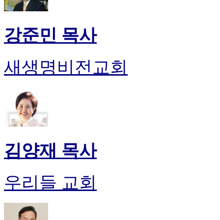
강준민 목사
새생명비전교회
김양재 목사
우리들 교회