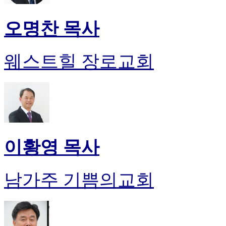
오명찬 목사
웨스트힐 장로교회
이황영 목사
남가주 기쁨의교회