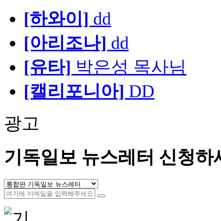
[하와이]
dd
[아리조나]
dd
[유타]
박은성 목사님
[캘리포니아]
DD
광고
기독일보 뉴스레터 신청하