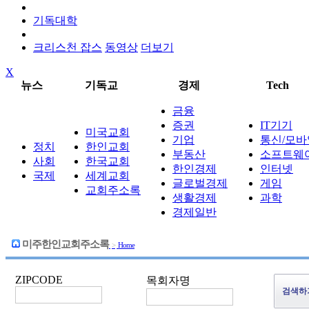
기독대학
크리스천 잡스
동영상
더보기
X
뉴스
기독교
경제
Tech
금융
증권
IT기기
미국교회
기업
통신/모바
정치
한인교회
부동산
소프트웨
사회
한국교회
한인경제
인터넷
국제
세계교회
글로벌경제
게임
교회주소록
생활경제
과학
경제일반
미주한인교회주소록
>
Home
ZIPCODE
목회자명