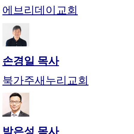
에브리데이교회
손경일 목사
북가주새누리교회
박은성 목사