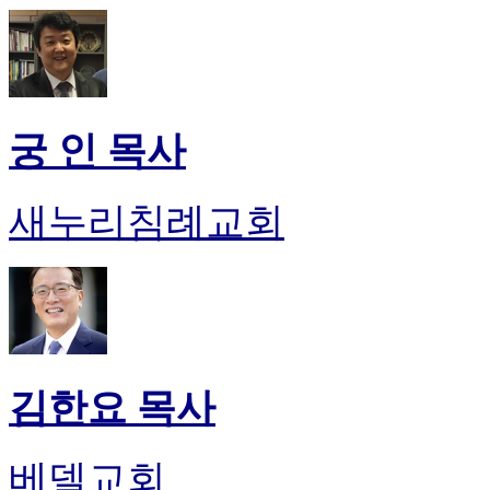
궁 인 목사
새누리침례교회
김한요 목사
베델교회