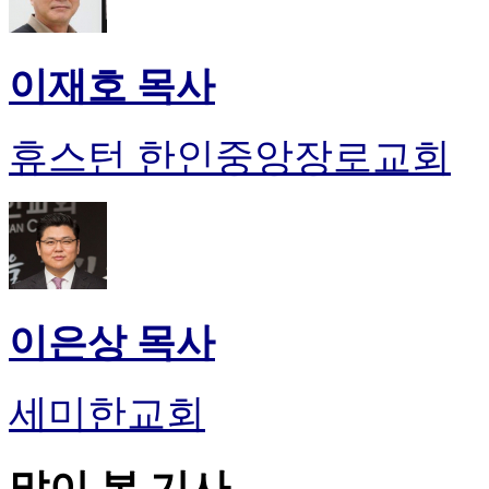
이재호 목사
휴스턴 한인중앙장로교회
이은상 목사
세미한교회
많이 본 기사