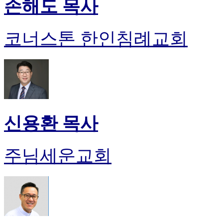
손해도 목사
코너스톤 한인침례교회
신용환 목사
주님세운교회