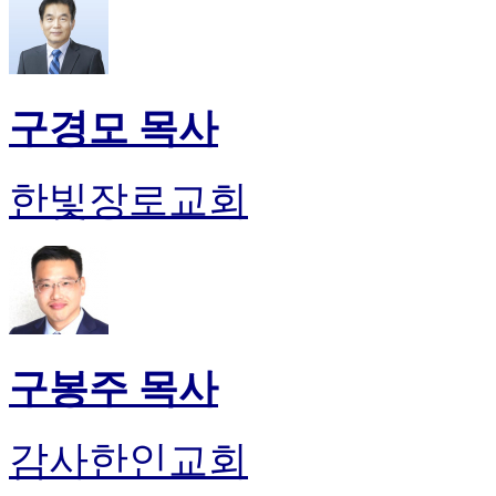
구경모 목사
한빛장로교회
구봉주 목사
감사한인교회