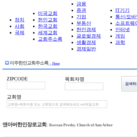
금융
증권
IT기기
미국교회
기업
통신/모바
정치
한인교회
부동산
소프트웨
사회
한국교회
한인경제
인터넷
국제
세계교회
글로벌경제
게임
교회주소록
생활경제
과학
경제일반
미주한인교회주소록
>
Home
ZIPCODE
목회자명
교회명
앤아버한인장로교회
|
Korean Presby. Church of Ann Arbor