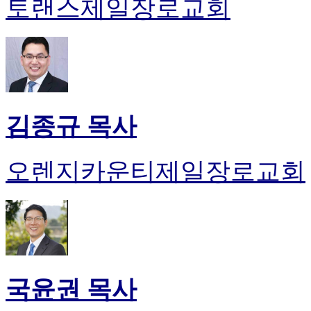
토랜스제일장로교회
김종규 목사
오렌지카운티제일장로교회
국윤권 목사