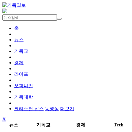
홈
뉴스
기독교
경제
라이프
오피니언
기독대학
크리스천 잡스
동영상
더보기
X
뉴스
기독교
경제
Tech