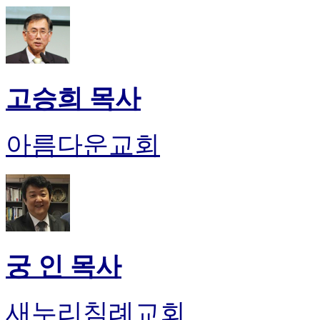
고승희 목사
아름다운교회
궁 인 목사
새누리침례교회