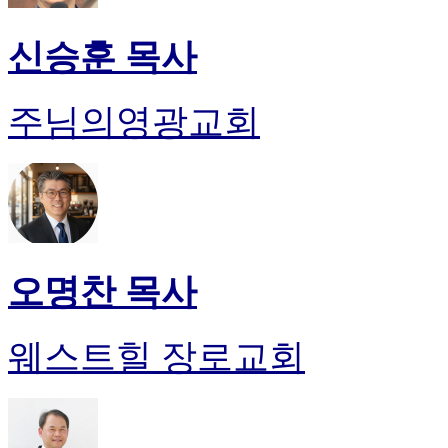
신승훈 목사
주님의영광교회
오명찬 목사
웨스트힐 장로교회