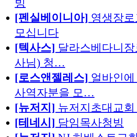
빙
[펜실베이니아]
영생장로
모십니다
[텍사스]
달라스베다니장로
사님) 청…
[로스앤젤레스]
얼바인에 
사역자분을 모…
[뉴저지]
뉴저지초대교회 
[테네시]
담임목사청빙