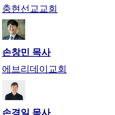
충현선교교회
손창민 목사
에브리데이교회
손경일 목사