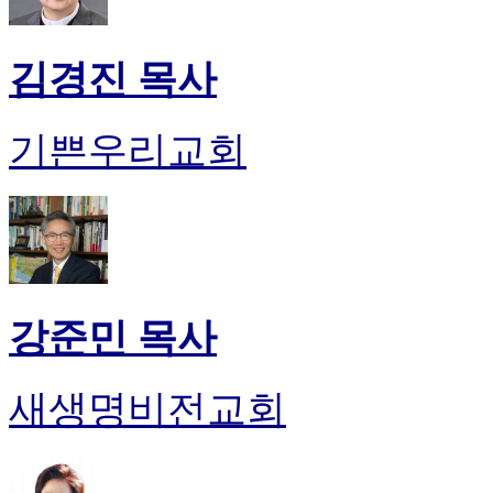
김경진 목사
기쁜우리교회
강준민 목사
새생명비전교회