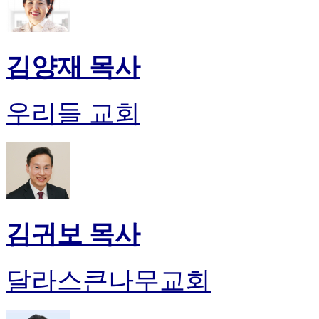
김양재 목사
우리들 교회
김귀보 목사
달라스큰나무교회