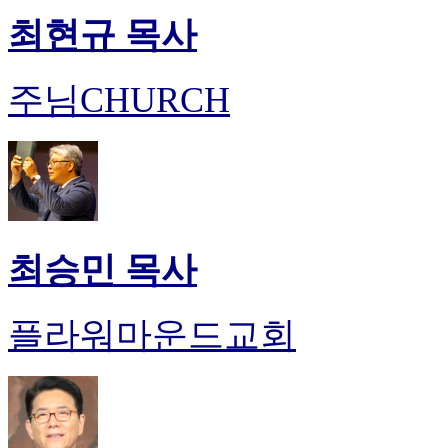
최현규 목사
주님CHURCH
최승민 목사
플라워마운드교회