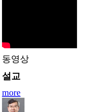
동영상
설교
more