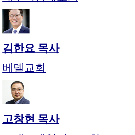
김한요 목사
베델교회
고창현 목사