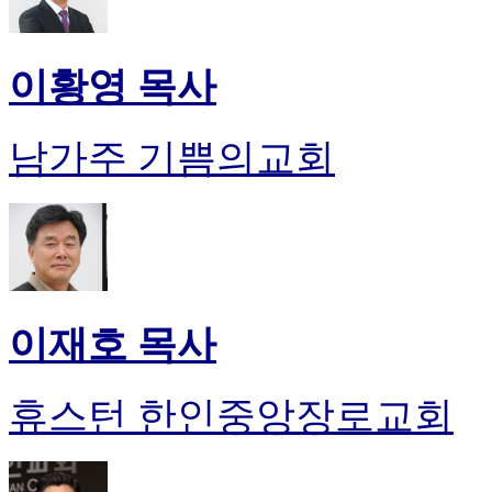
이황영 목사
남가주 기쁨의교회
이재호 목사
휴스턴 한인중앙장로교회