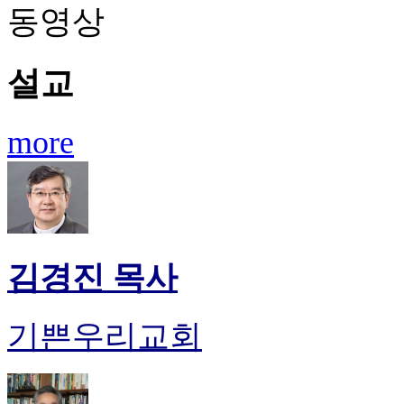
동영상
설교
more
김경진 목사
기쁜우리교회