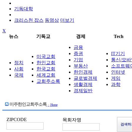
기독대학
크리스천 잡스
동영상
더보기
X
뉴스
기독교
경제
Tech
금융
증권
IT기기
미국교회
기업
통신/모바
정치
한인교회
부동산
소프트웨
사회
한국교회
한인경제
인터넷
국제
세계교회
글로벌경제
게임
교회주소록
생활경제
과학
경제일반
미주한인교회주소록
>
Home
ZIPCODE
목회자명