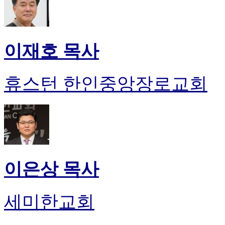
이재호 목사
휴스턴 한인중앙장로교회
이은상 목사
세미한교회