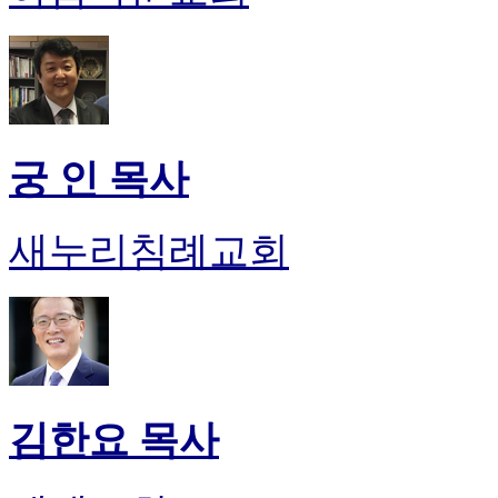
궁 인 목사
새누리침례교회
김한요 목사