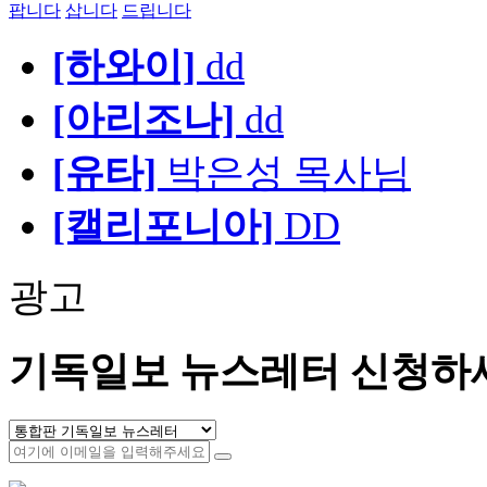
팝니다
삽니다
드립니다
[하와이]
dd
[아리조나]
dd
[유타]
박은성 목사님
[캘리포니아]
DD
광고
기독일보 뉴스레터 신청하