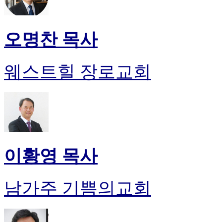
오명찬 목사
웨스트힐 장로교회
이황영 목사
남가주 기쁨의교회