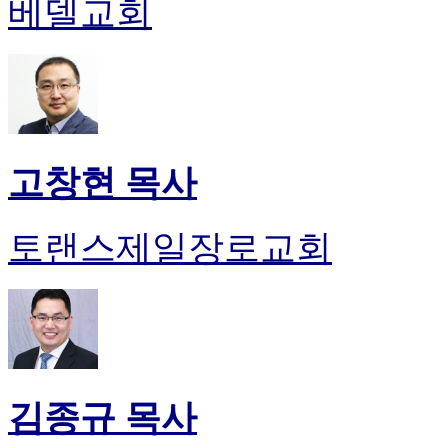
베델교회
고창현 목사
토랜스제일장로교회
김종규 목사