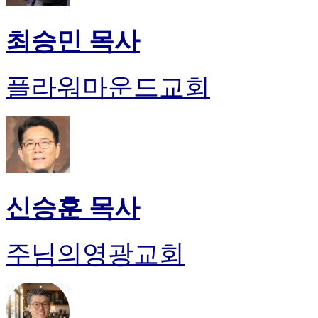
최승민 목사
플라워마운드교회
신승훈 목사
주님의영광교회