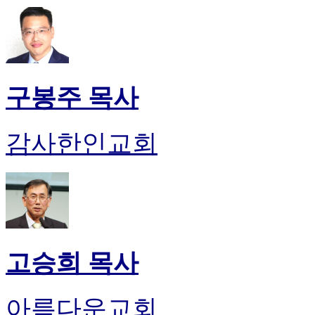
구봉주 목사
감사한인교회
고승희 목사
아름다운교회