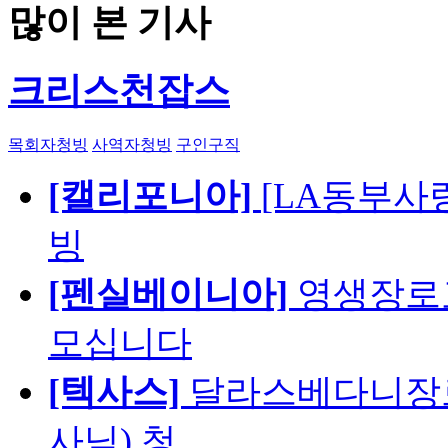
많이 본 기사
크리스천잡스
목회자청빙
사역자청빙
구인구직
[캘리포니아]
[LA동부사랑의
빙
[펜실베이니아]
영생장로
모십니다
[텍사스]
달라스베다니장로
사님) 청…