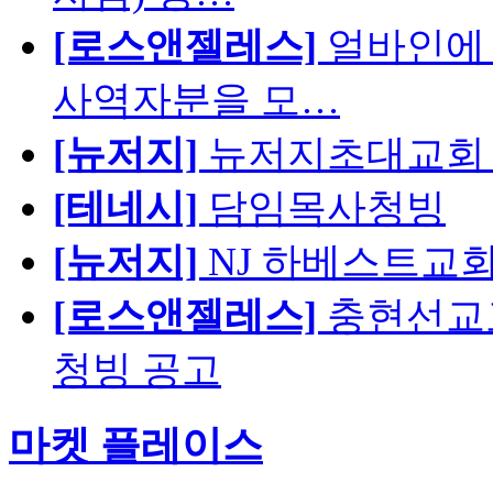
[로스앤젤레스]
얼바인에 
사역자분을 모…
[뉴저지]
뉴저지초대교회 
[테네시]
담임목사청빙
[뉴저지]
NJ 하베스트교회 교육
[로스앤젤레스]
충현선교교회
청빙 공고
마켓 플레이스