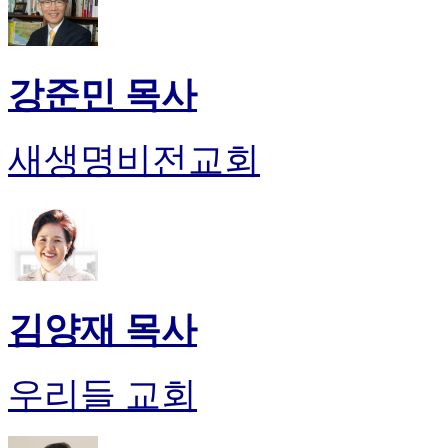
강준민 목사
새생명비전교회
김양재 목사
우리들 교회