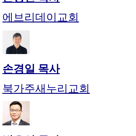
에브리데이교회
손경일 목사
북가주새누리교회