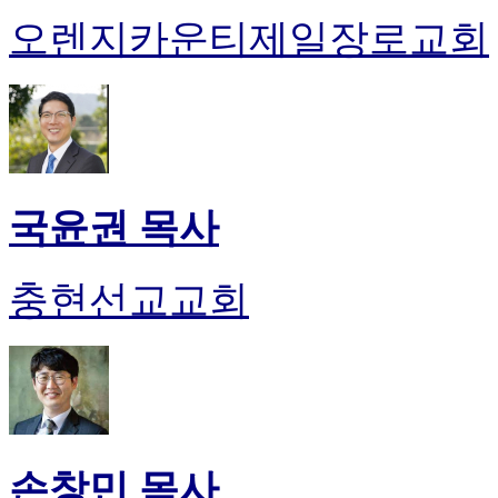
오렌지카운티제일장로교회
국윤권 목사
충현선교교회
손창민 목사