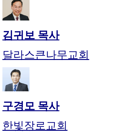
김귀보 목사
달라스큰나무교회
구경모 목사
한빛장로교회