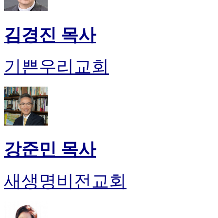
김경진 목사
기쁜우리교회
강준민 목사
새생명비전교회