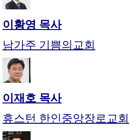
이황영 목사
남가주 기쁨의교회
이재호 목사
휴스턴 한인중앙장로교회