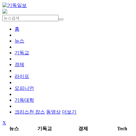
홈
뉴스
기독교
경제
라이프
오피니언
기독대학
크리스천 잡스
동영상
더보기
X
뉴스
기독교
경제
Tech