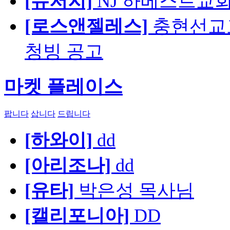
[뉴저지]
NJ 하베스트교회 교육
[로스앤젤레스]
충현선교교회
청빙 공고
마켓 플레이스
팝니다
삽니다
드립니다
[하와이]
dd
[아리조나]
dd
[유타]
박은성 목사님
[캘리포니아]
DD