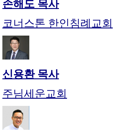
손해도 목사
코너스톤 한인침례교회
신용환 목사
주님세운교회