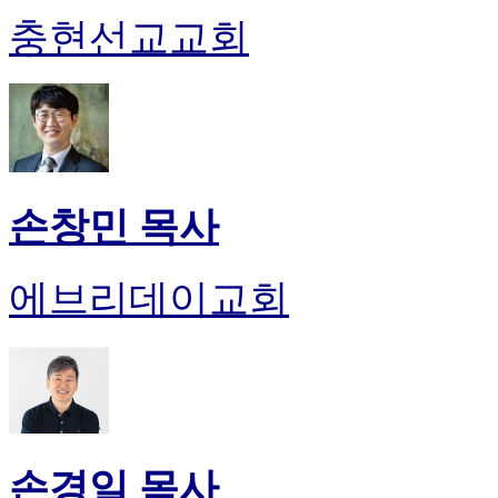
충현선교교회
손창민 목사
에브리데이교회
손경일 목사