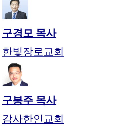
구경모 목사
한빛장로교회
구봉주 목사
감사한인교회