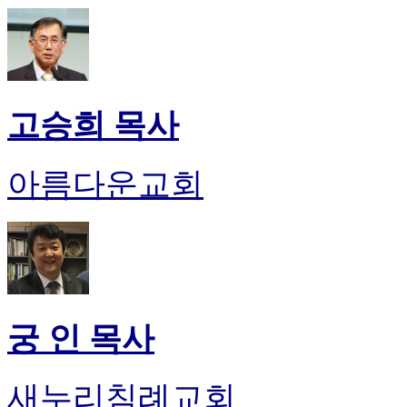
고승희 목사
아름다운교회
궁 인 목사
새누리침례교회