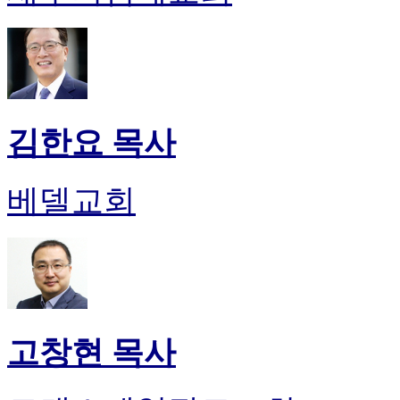
김한요 목사
베델교회
고창현 목사