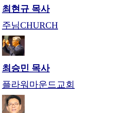
최현규 목사
주님CHURCH
최승민 목사
플라워마운드교회