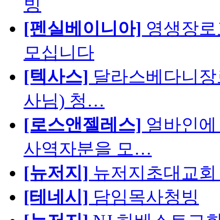
빙
[펜실베이니아]
영생장로
모십니다
[텍사스]
달라스베다니장로
사님) 청…
[로스앤젤레스]
얼바인에 
사역자분을 모…
[뉴저지]
뉴저지초대교회 
[테네시]
담임목사청빙