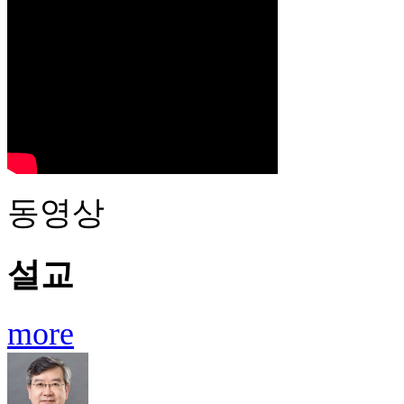
동영상
설교
more