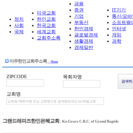
금융
증권
IT기기
미국교회
기업
통신/모바
정치
한인교회
부동산
소프트웨
사회
한국교회
한인경제
인터넷
국제
세계교회
글로벌경제
게임
교회주소록
생활경제
과학
경제일반
미주한인교회주소록
>
Home
ZIPCODE
목회자명
교회명
그랜드래피즈한인은혜교회
|
Ko.Grace C.R.C. of Grand Rapids