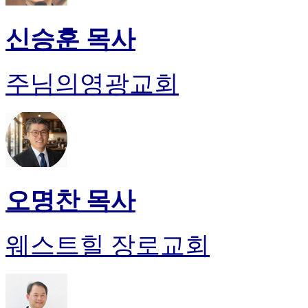
신승훈 목사
주님의영광교회
오명찬 목사
웨스트힐 장로교회