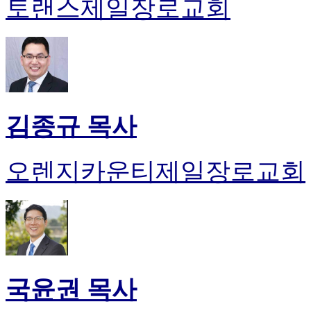
토랜스제일장로교회
김종규 목사
오렌지카운티제일장로교회
국윤권 목사