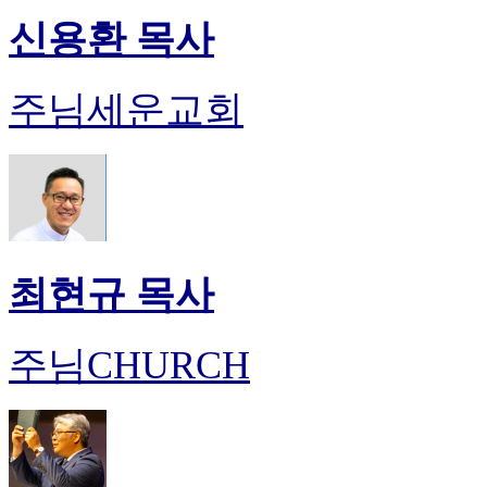
신용환 목사
주님세운교회
최현규 목사
주님CHURCH