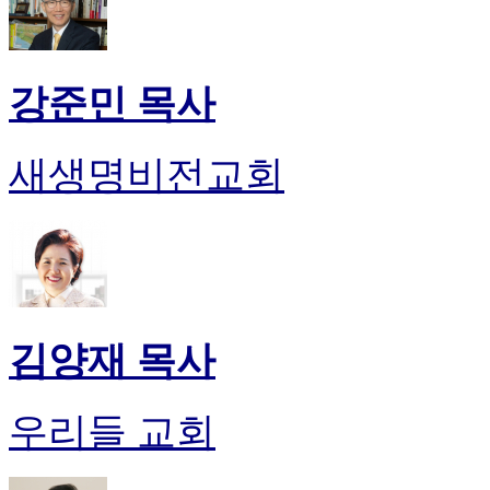
강준민 목사
새생명비전교회
김양재 목사
우리들 교회