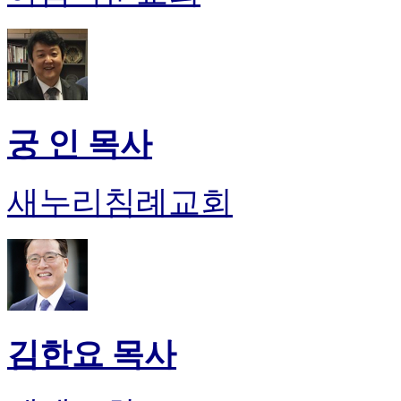
궁 인 목사
새누리침례교회
김한요 목사