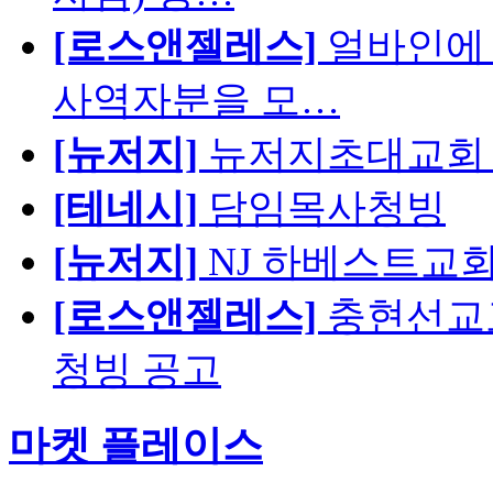
[로스앤젤레스]
얼바인에 
사역자분을 모…
[뉴저지]
뉴저지초대교회 
[테네시]
담임목사청빙
[뉴저지]
NJ 하베스트교회 교육
[로스앤젤레스]
충현선교교회
청빙 공고
마켓 플레이스