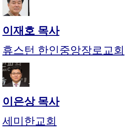
이재호 목사
휴스턴 한인중앙장로교회
이은상 목사
세미한교회