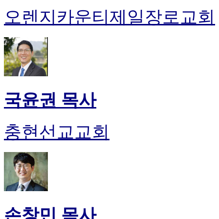
오렌지카운티제일장로교회
국윤권 목사
충현선교교회
손창민 목사