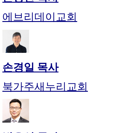
에브리데이교회
손경일 목사
북가주새누리교회