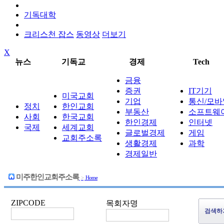
기독대학
크리스천 잡스
동영상
더보기
X
뉴스
기독교
경제
Tech
금융
증권
IT기기
미국교회
기업
통신/모바
정치
한인교회
부동산
소프트웨
사회
한국교회
한인경제
인터넷
국제
세계교회
글로벌경제
게임
교회주소록
생활경제
과학
경제일반
미주한인교회주소록
>
Home
ZIPCODE
목회자명