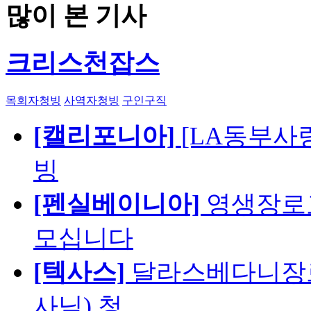
많이 본 기사
크리스천잡스
목회자청빙
사역자청빙
구인구직
[캘리포니아]
[LA동부사랑의
빙
[펜실베이니아]
영생장로
모십니다
[텍사스]
달라스베다니장로
사님) 청…