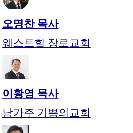
오명찬 목사
웨스트힐 장로교회
이황영 목사
남가주 기쁨의교회