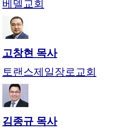
베델교회
고창현 목사
토랜스제일장로교회
김종규 목사