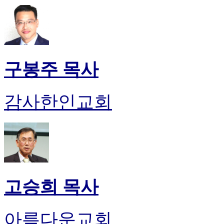
구봉주 목사
감사한인교회
고승희 목사
아름다운교회