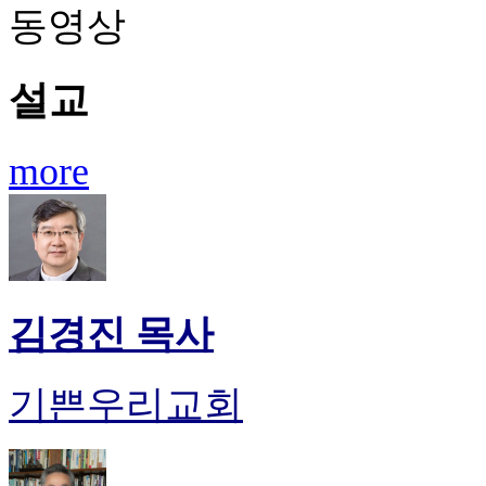
동영상
설교
more
김경진 목사
기쁜우리교회