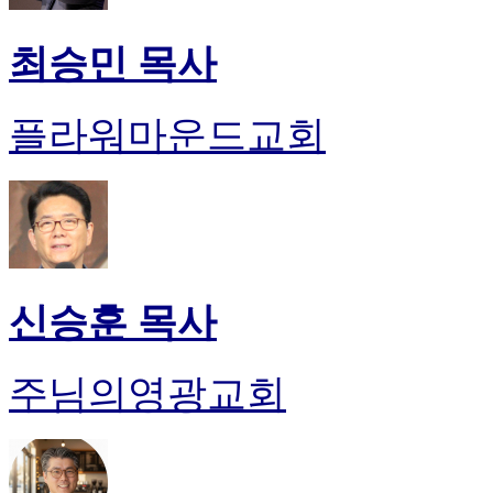
최승민 목사
플라워마운드교회
신승훈 목사
주님의영광교회