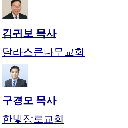
김귀보 목사
달라스큰나무교회
구경모 목사
한빛장로교회