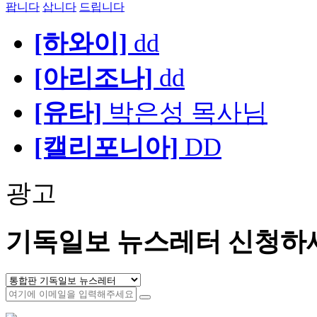
팝니다
삽니다
드립니다
[하와이]
dd
[아리조나]
dd
[유타]
박은성 목사님
[캘리포니아]
DD
광고
기독일보 뉴스레터 신청하