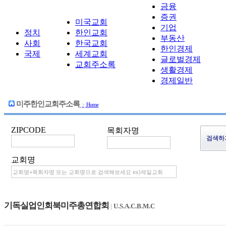
금융
증권
미국교회
기업
정치
한인교회
부동산
사회
한국교회
한인경제
국제
세계교회
글로벌경제
교회주소록
생활경제
경제일반
미주한인교회주소록
>
Home
ZIPCODE
목회자명
교회명
기독실업인회북미주총연합회
|
U.S.A.C.B.M.C