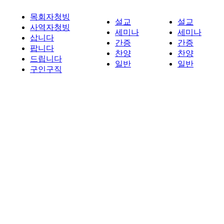
목회자청빙
설교
설교
사역자청빙
세미나
세미나
삽니다
간증
간증
팝니다
찬양
찬양
드립니다
일반
일반
구인구직