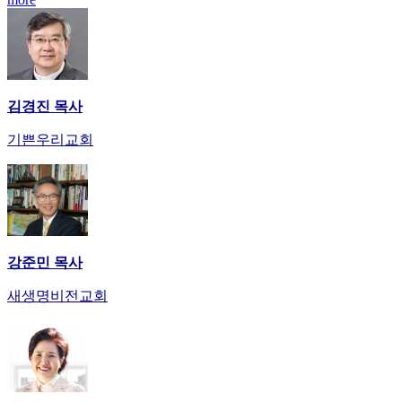
김경진 목사
기쁜우리교회
강준민 목사
새생명비전교회