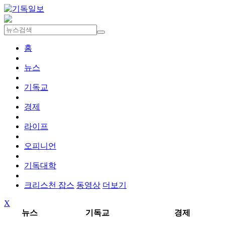
홈
뉴스
기독교
경제
라이프
오피니언
기독대학
크리스천 잡스
동영상
더보기
X
뉴스
기독교
경제