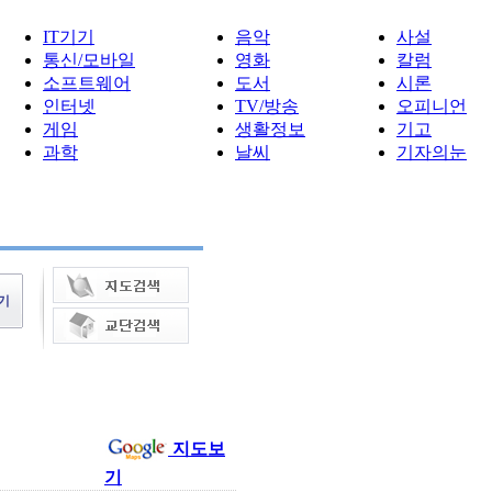
IT기기
음악
사설
통신/모바일
영화
칼럼
소프트웨어
도서
시론
인터넷
TV/방송
오피니언
게임
생활정보
기고
과학
날씨
기자의눈
지도보
기