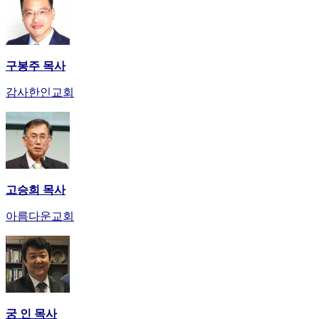
구봉주 목사
감사한인교회
고승희 목사
아름다운교회
궁 인 목사