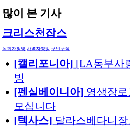
많이 본 기사
크리스천잡스
목회자청빙
사역자청빙
구인구직
[캘리포니아]
[LA동부사랑의
빙
[펜실베이니아]
영생장로
모십니다
[텍사스]
달라스베다니장로