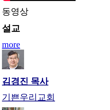
동영상
설교
more
김경진 목사
기쁜우리교회