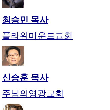
최승민 목사
플라워마운드교회
신승훈 목사
주님의영광교회