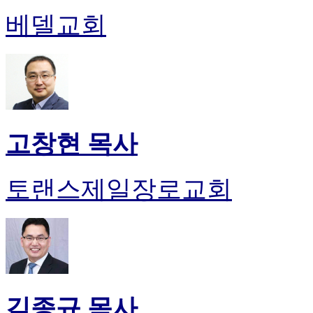
베델교회
고창현 목사
토랜스제일장로교회
김종규 목사