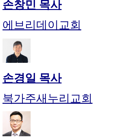
손창민 목사
에브리데이교회
손경일 목사
북가주새누리교회