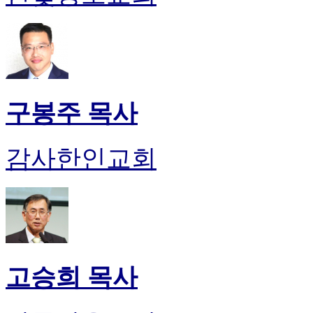
구봉주 목사
감사한인교회
고승희 목사