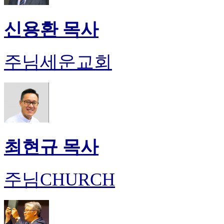
신용환 목사
주님세운교회
최현규 목사
주님CHURCH