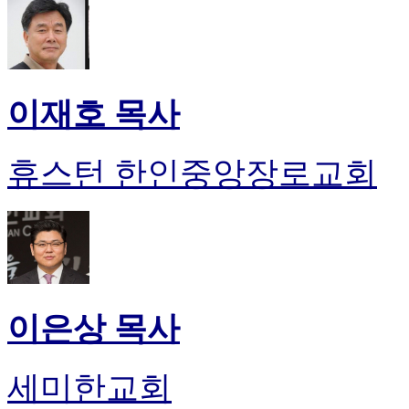
이재호 목사
휴스턴 한인중앙장로교회
이은상 목사
세미한교회