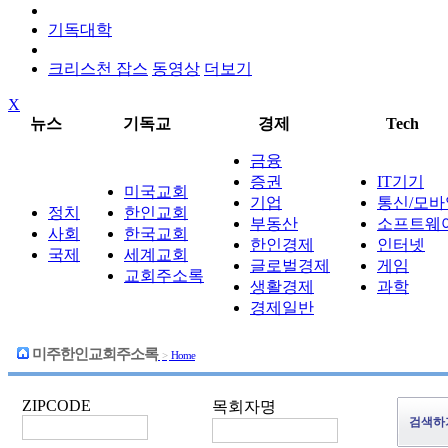
기독대학
크리스천 잡스
동영상
더보기
X
뉴스
기독교
경제
Tech
금융
증권
IT기기
미국교회
기업
통신/모바
정치
한인교회
부동산
소프트웨
사회
한국교회
한인경제
인터넷
국제
세계교회
글로벌경제
게임
교회주소록
생활경제
과학
경제일반
미주한인교회주소록
>
Home
ZIPCODE
목회자명