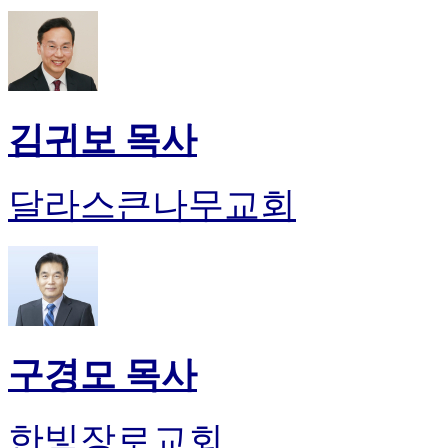
김귀보 목사
달라스큰나무교회
구경모 목사
한빛장로교회