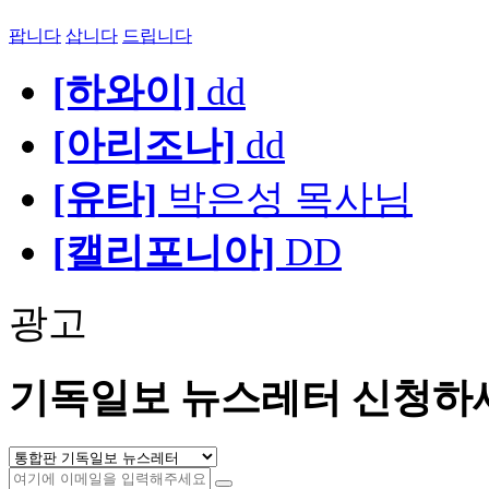
팝니다
삽니다
드립니다
[하와이]
dd
[아리조나]
dd
[유타]
박은성 목사님
[캘리포니아]
DD
광고
기독일보 뉴스레터 신청하