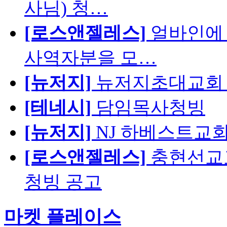
사님) 청…
[로스앤젤레스]
얼바인에 
사역자분을 모…
[뉴저지]
뉴저지초대교회 
[테네시]
담임목사청빙
[뉴저지]
NJ 하베스트교회 교육
[로스앤젤레스]
충현선교교회
청빙 공고
마켓 플레이스