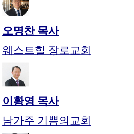
오명찬 목사
웨스트힐 장로교회
이황영 목사
남가주 기쁨의교회