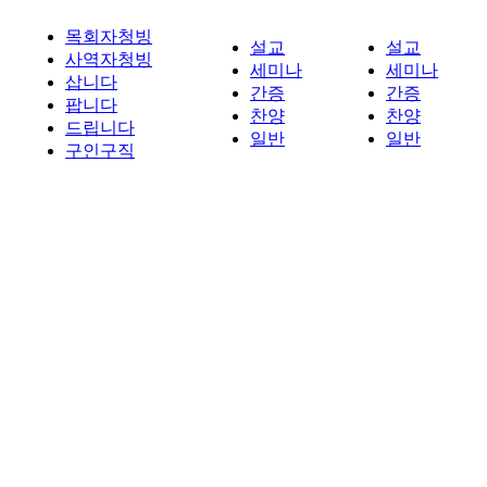
목회자청빙
설교
설교
사역자청빙
세미나
세미나
삽니다
간증
간증
팝니다
찬양
찬양
드립니다
일반
일반
구인구직