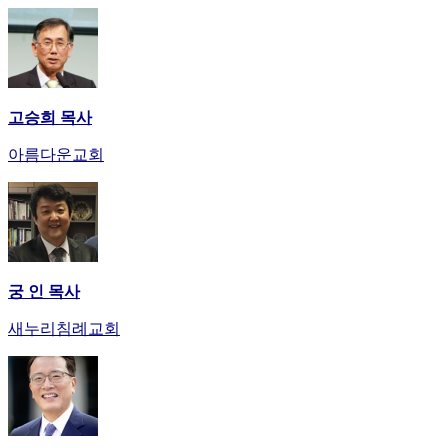
고승희 목사
아름다운교회
궁 인 목사
새누리침례교회