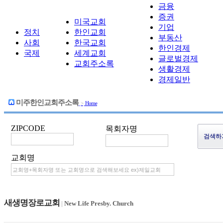
금융
증권
미국교회
기업
정치
한인교회
부동산
사회
한국교회
한인경제
국제
세계교회
글로벌경제
교회주소록
생활경제
경제일반
미주한인교회주소록
>
Home
ZIPCODE
목회자명
교회명
새생명장로교회
|
New Life Presby. Church