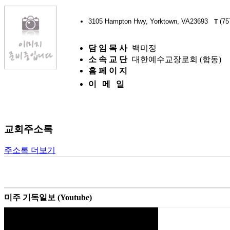
3105 Hampton Hwy, Yorktown, VA23693
(75
T
담 임 목 사
백미정
소 속 교 단
대한예수교장로회 (합동)
홈 페 이 지
이 메 일
교회주소록
주소록 더보기
미주 기독일보 (Youtube)