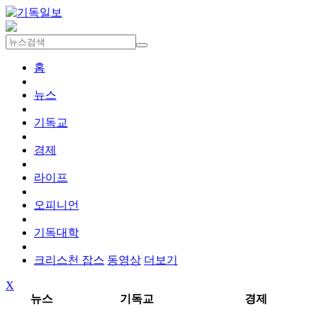
홈
뉴스
기독교
경제
라이프
오피니언
기독대학
크리스천 잡스
동영상
더보기
X
뉴스
기독교
경제