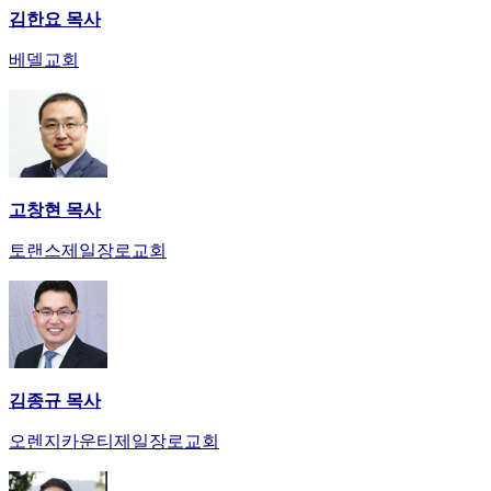
김한요 목사
베델교회
고창현 목사
토랜스제일장로교회
김종규 목사
오렌지카운티제일장로교회