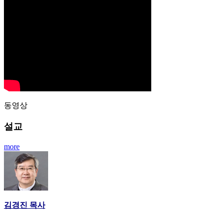
동영상
설교
more
김경진 목사