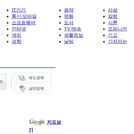
IT기기
음악
사설
통신/모바일
영화
칼럼
소프트웨어
도서
시론
인터넷
TV/방송
오피니언
게임
생활정보
기고
과학
날씨
기자의눈
지도보
기