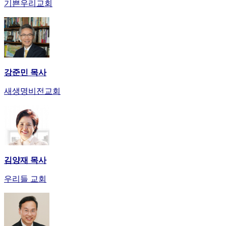
기쁜우리교회
강준민 목사
새생명비전교회
김양재 목사
우리들 교회