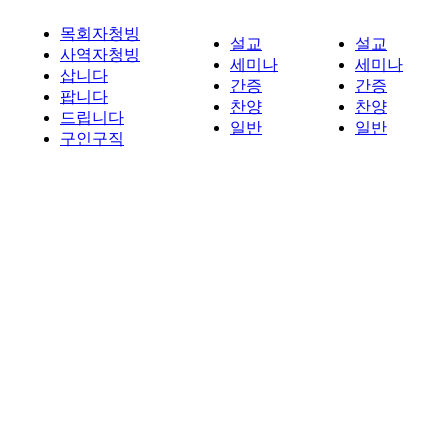
목회자청빙
설교
설교
사역자청빙
세미나
세미나
삽니다
간증
간증
팝니다
찬양
찬양
드립니다
일반
일반
구인구직