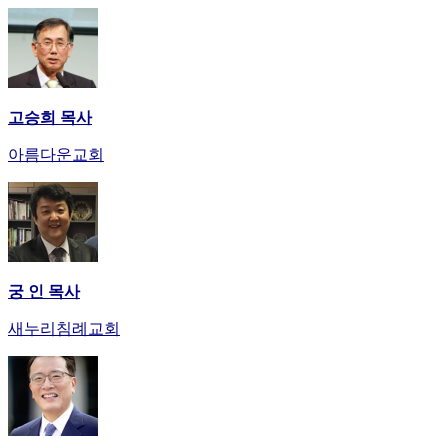
고승희 목사
아름다운교회
궁 인 목사
새누리침례교회