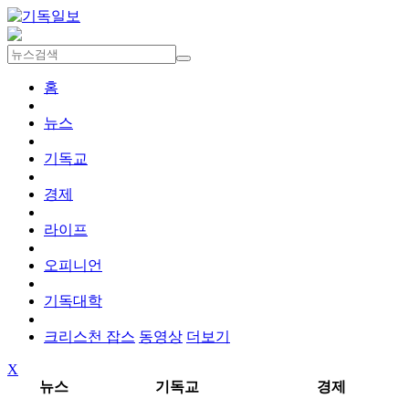
홈
뉴스
기독교
경제
라이프
오피니언
기독대학
크리스천 잡스
동영상
더보기
X
뉴스
기독교
경제