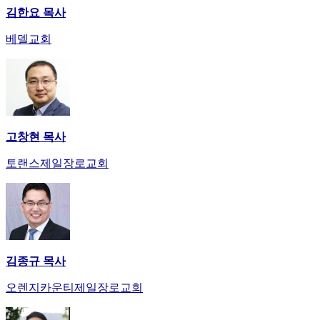
김한요 목사
베델교회
고창현 목사
토랜스제일장로교회
김종규 목사
오렌지카운티제일장로교회