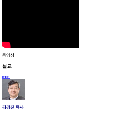
동영상
설교
more
김경진 목사