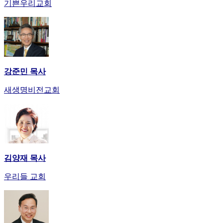
기쁜우리교회
강준민 목사
새생명비전교회
김양재 목사
우리들 교회