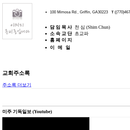
100 Mimosa Rd., Griffin, GA30223
((770)46
T
담 임 목 사
천 심 (Shim Chun)
소 속 교 단
초교파
홈 페 이 지
이 메 일
교회주소록
주소록 더보기
미주 기독일보 (Youtube)