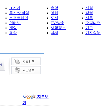
IT기기
음악
사설
통신/모바일
영화
칼럼
소프트웨어
도서
시론
인터넷
TV/방송
오피니언
게임
생활정보
기고
과학
날씨
기자의눈
지도보
기