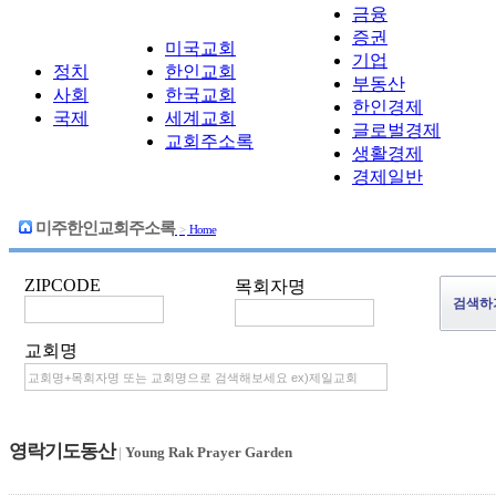
금융
증권
미국교회
기업
정치
한인교회
부동산
사회
한국교회
한인경제
국제
세계교회
글로벌경제
교회주소록
생활경제
경제일반
미주한인교회주소록
>
Home
ZIPCODE
목회자명
교회명
영락기도동산
|
Young Rak Prayer Garden