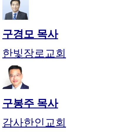
구경모 목사
한빛장로교회
구봉주 목사
감사한인교회