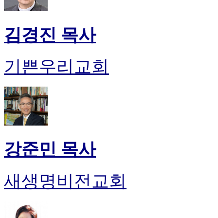
김경진 목사
기쁜우리교회
강준민 목사
새생명비전교회