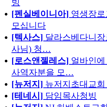
빙
[펜실베이니아]
영생장로
모십니다
[텍사스]
달라스베다니장로
사님) 청…
[로스앤젤레스]
얼바인에 
사역자분을 모…
[뉴저지]
뉴저지초대교회 
[테네시]
담임목사청빙