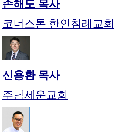
손해도 목사
코너스톤 한인침례교회
신용환 목사
주님세운교회