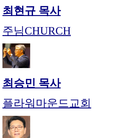
최현규 목사
주님CHURCH
최승민 목사
플라워마운드교회