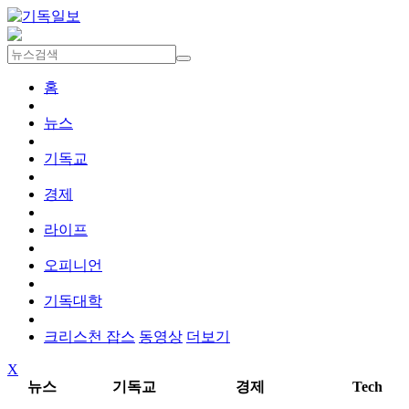
홈
뉴스
기독교
경제
라이프
오피니언
기독대학
크리스천 잡스
동영상
더보기
X
뉴스
기독교
경제
Tech