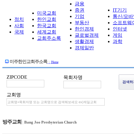
금융
증권
IT기기
미국교회
기업
통신/모바
정치
한인교회
부동산
소프트웨
사회
한국교회
한인경제
인터넷
국제
세계교회
글로벌경제
게임
교회주소록
생활경제
과학
경제일반
미주한인교회주소록
>
Home
ZIPCODE
목회자명
교회명
방주교회
|
Bang Joo Presbyterian Church