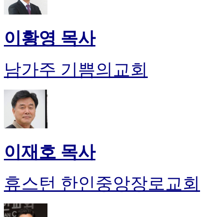
이황영 목사
남가주 기쁨의교회
이재호 목사
휴스턴 한인중앙장로교회