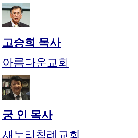
고승희 목사
아름다운교회
궁 인 목사
새누리침례교회