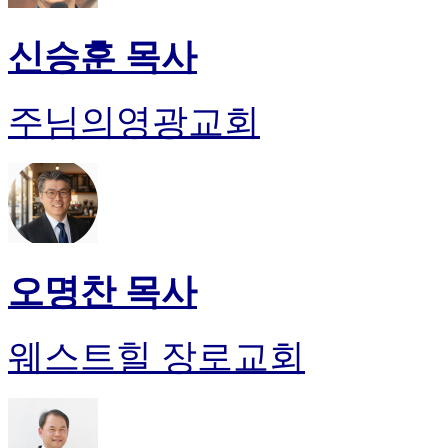
신승훈 목사
주님의영광교회
오명찬 목사
웨스트힐 장로교회