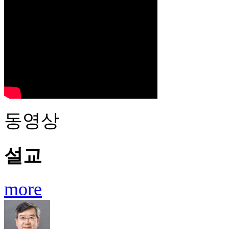
동영상
설교
more