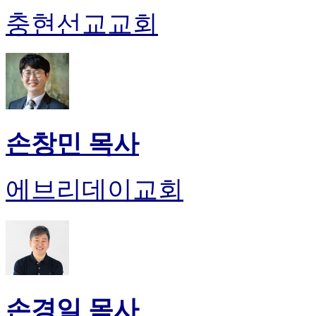
충현선교교회
손창민 목사
에브리데이교회
손경일 목사