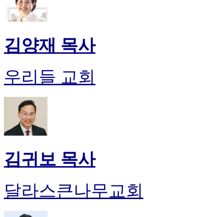
김양재 목사
우리들 교회
김귀보 목사
달라스큰나무교회