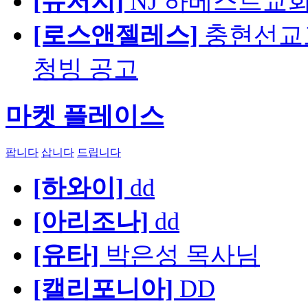
[뉴저지]
NJ 하베스트교회 교육
[로스앤젤레스]
충현선교교회
청빙 공고
마켓 플레이스
팝니다
삽니다
드립니다
[하와이]
dd
[아리조나]
dd
[유타]
박은성 목사님
[캘리포니아]
DD