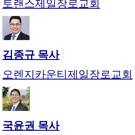
토랜스제일장로교회
김종규 목사
오렌지카운티제일장로교회
국윤권 목사