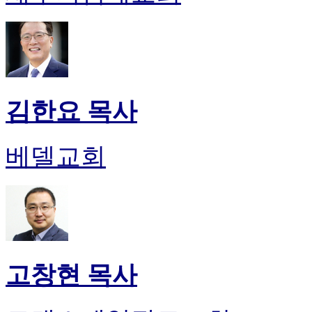
김한요 목사
베델교회
고창현 목사