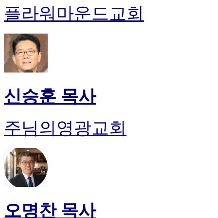
플라워마운드교회
신승훈 목사
주님의영광교회
오명찬 목사