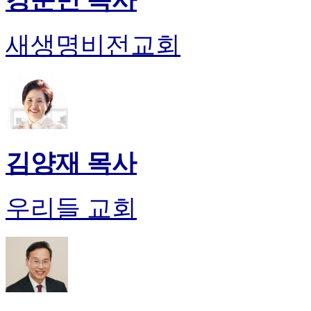
새생명비전교회
김양재 목사
우리들 교회