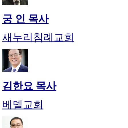
궁 인 목사
새누리침례교회
김한요 목사
베델교회