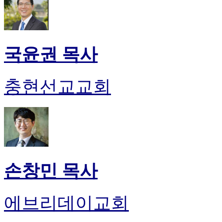
국윤권 목사
충현선교교회
손창민 목사
에브리데이교회