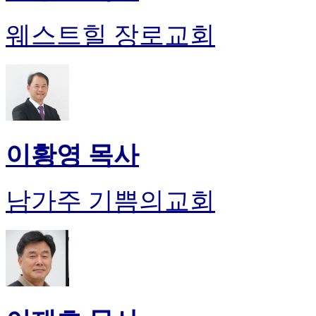
웨스트힐 장로교회
이황영 목사
남가주 기쁨의교회