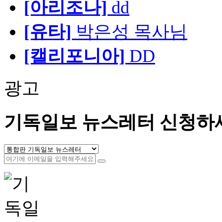
[아리조나]
dd
[유타]
박은성 목사님
[캘리포니아]
DD
광고
기독일보 뉴스레터 신청하