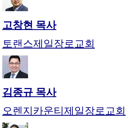
고창현 목사
토랜스제일장로교회
김종규 목사
오렌지카운티제일장로교회