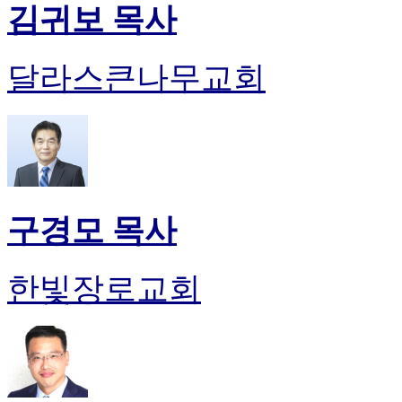
김귀보 목사
달라스큰나무교회
구경모 목사
한빛장로교회