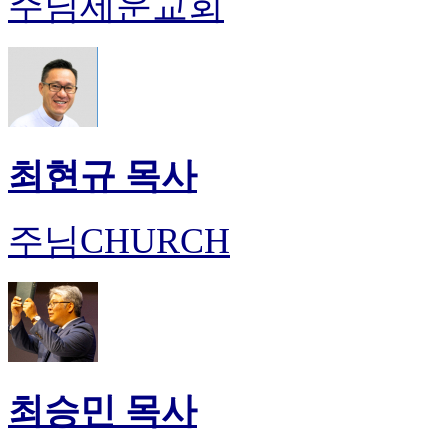
주님세운교회
최현규 목사
주님CHURCH
최승민 목사