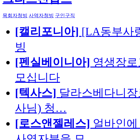
목회자청빙
사역자청빙
구인구직
[캘리포니아]
[LA동부사랑의
빙
[펜실베이니아]
영생장로
모십니다
[텍사스]
달라스베다니장로
사님) 청…
[로스앤젤레스]
얼바인에 
사역자분을 모…