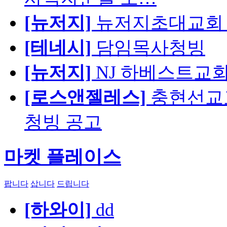
[뉴저지]
뉴저지초대교회 
[테네시]
담임목사청빙
[뉴저지]
NJ 하베스트교회 교육
[로스앤젤레스]
충현선교교회
청빙 공고
마켓 플레이스
팝니다
삽니다
드립니다
[하와이]
dd