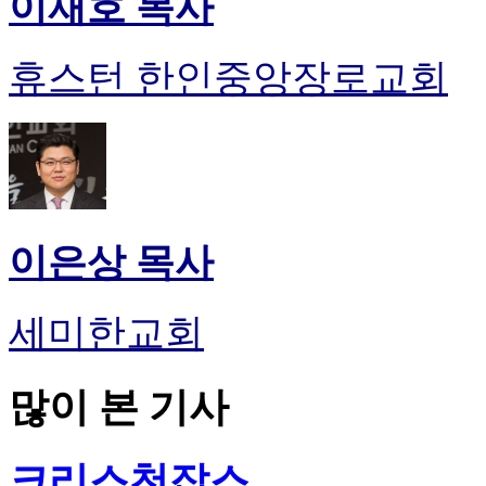
이재호 목사
휴스턴 한인중앙장로교회
이은상 목사
세미한교회
많이 본 기사
크리스천잡스