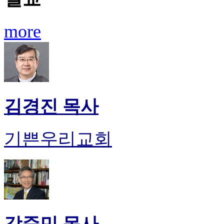
more
김경진 목사
기쁜우리교회
강준민 목사