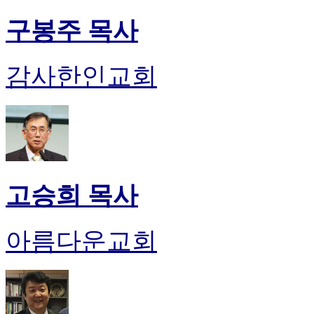
구봉주 목사
감사한인교회
고승희 목사
아름다운교회