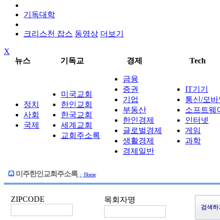
기독대학
크리스천 잡스
동영상
더보기
X
뉴스
기독교
경제
Tech
금융
증권
IT기기
미국교회
기업
통신/모바
정치
한인교회
부동산
소프트웨
사회
한국교회
한인경제
인터넷
국제
세계교회
글로벌경제
게임
교회주소록
생활경제
과학
경제일반
미주한인교회주소록
>
Home
ZIPCODE
목회자명