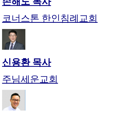
손해도 목사
코너스톤 한인침례교회
신용환 목사
주님세운교회