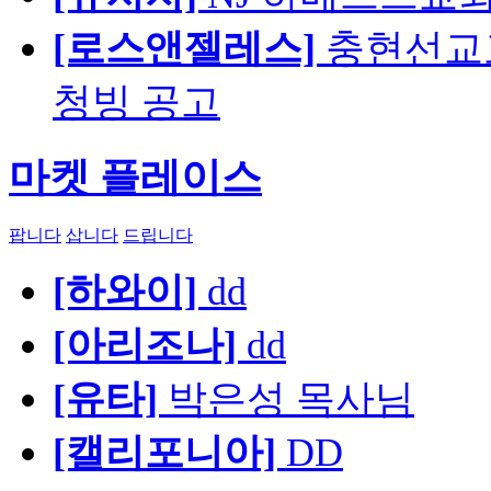
[로스앤젤레스]
충현선교교회
청빙 공고
마켓 플레이스
팝니다
삽니다
드립니다
[하와이]
dd
[아리조나]
dd
[유타]
박은성 목사님
[캘리포니아]
DD