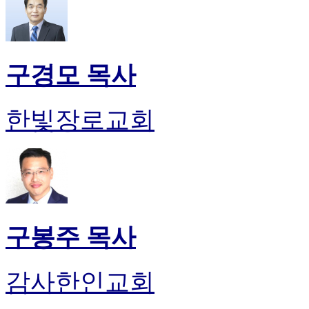
구경모 목사
한빛장로교회
구봉주 목사
감사한인교회