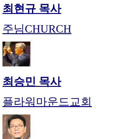
최현규 목사
주님CHURCH
최승민 목사
플라워마운드교회