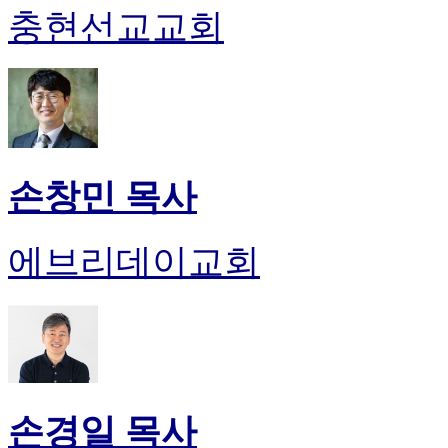
충현선교교회
손창민 목사
에브리데이교회
손경일 목사