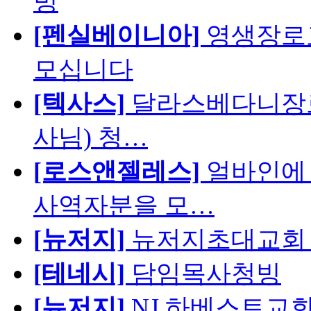
빙
[펜실베이니아]
영생장로
모십니다
[텍사스]
달라스베다니장로
사님) 청…
[로스앤젤레스]
얼바인에 
사역자분을 모…
[뉴저지]
뉴저지초대교회 
[테네시]
담임목사청빙
[뉴저지]
NJ 하베스트교회 교육