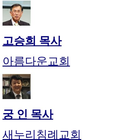
고승희 목사
아름다운교회
궁 인 목사
새누리침례교회