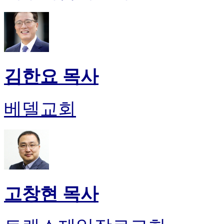
김한요 목사
베델교회
고창현 목사