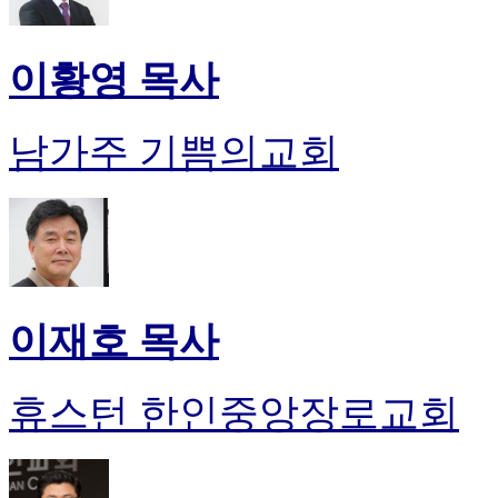
이황영 목사
남가주 기쁨의교회
이재호 목사
휴스턴 한인중앙장로교회