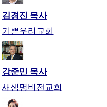
김경진 목사
기쁜우리교회
강준민 목사
새생명비전교회