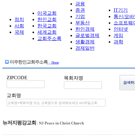
금융
증권
IT기기
미국교회
기업
통신/모바
정치
한인교회
부동산
소프트웨
사회
한국교회
한인경제
인터넷
국제
세계교회
글로벌경제
게임
교회주소록
생활경제
과학
경제일반
미주한인교회주소록
>
Home
ZIPCODE
목회자명
교회명
뉴저지평강교회
|
NJ Peace in Christ Church