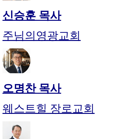
신승훈 목사
주님의영광교회
오명찬 목사
웨스트힐 장로교회