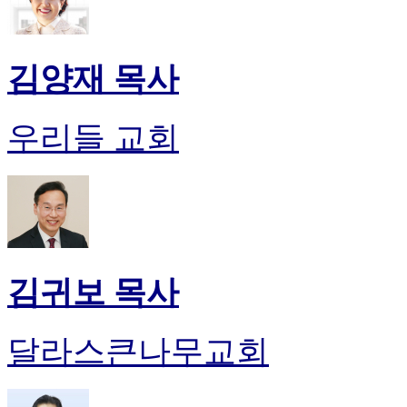
김양재 목사
우리들 교회
김귀보 목사
달라스큰나무교회