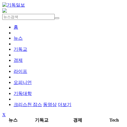
홈
뉴스
기독교
경제
라이프
오피니언
기독대학
크리스천 잡스
동영상
더보기
X
뉴스
기독교
경제
Tech