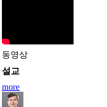
동영상
설교
more