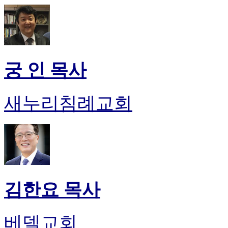
궁 인 목사
새누리침례교회
김한요 목사
베델교회