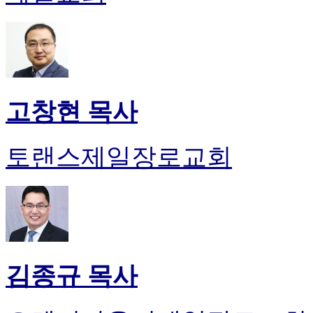
고창현 목사
토랜스제일장로교회
김종규 목사