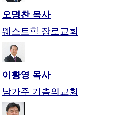
오명찬 목사
웨스트힐 장로교회
이황영 목사
남가주 기쁨의교회