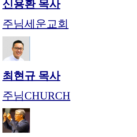
신용환 목사
주님세운교회
최현규 목사
주님CHURCH