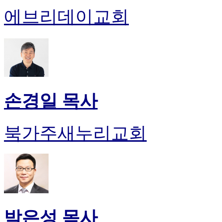
에브리데이교회
손경일 목사
북가주새누리교회
박은성 목사