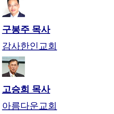
구봉주 목사
감사한인교회
고승희 목사
아름다운교회