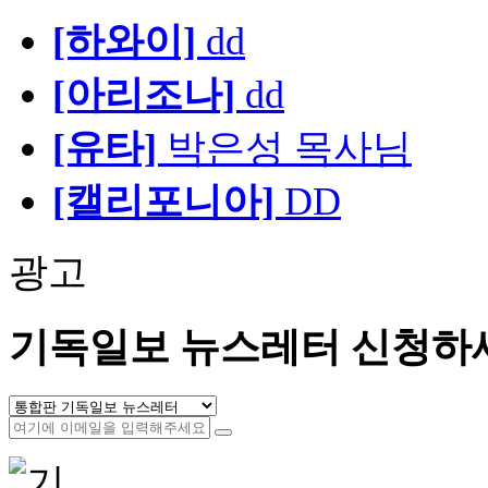
[하와이]
dd
[아리조나]
dd
[유타]
박은성 목사님
[캘리포니아]
DD
광고
기독일보 뉴스레터 신청하