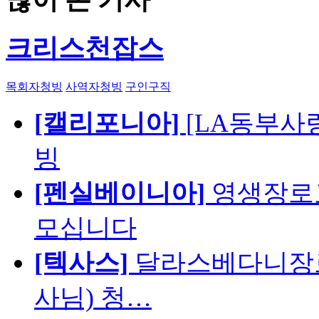
크리스천잡스
목회자청빙
사역자청빙
구인구직
[캘리포니아]
[LA동부사랑의
빙
[펜실베이니아]
영생장로
모십니다
[텍사스]
달라스베다니장로
사님) 청…