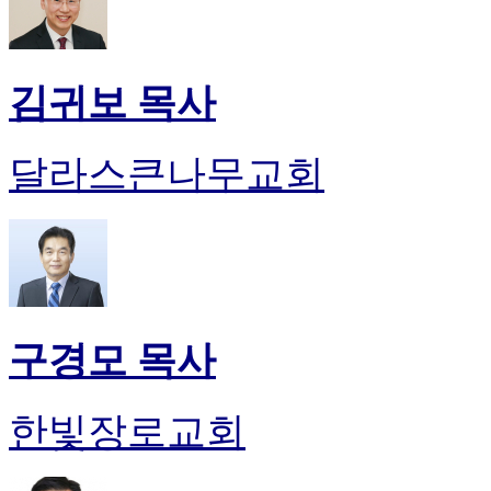
김귀보 목사
달라스큰나무교회
구경모 목사
한빛장로교회