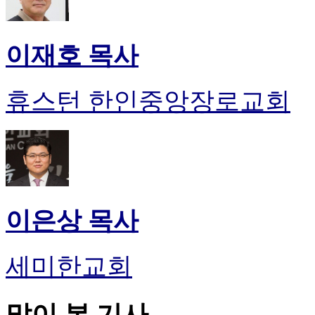
이재호 목사
휴스턴 한인중앙장로교회
이은상 목사
세미한교회
많이 본 기사