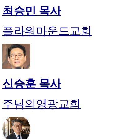
최승민 목사
플라워마운드교회
신승훈 목사
주님의영광교회