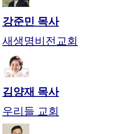
강준민 목사
새생명비전교회
김양재 목사
우리들 교회