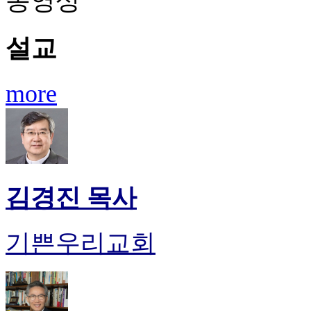
동영상
설교
more
김경진 목사
기쁜우리교회