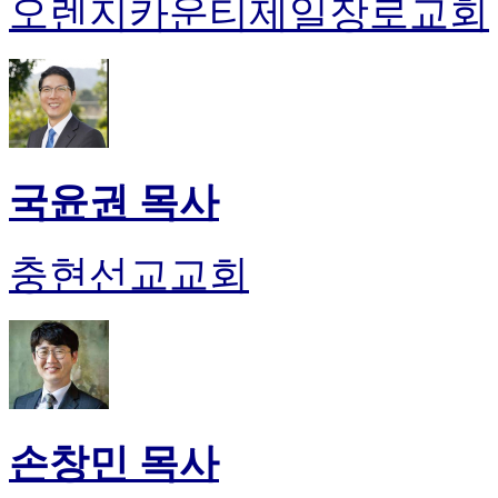
오렌지카운티제일장로교회
국윤권 목사
충현선교교회
손창민 목사