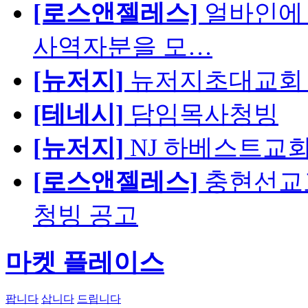
[로스앤젤레스]
얼바인에 
사역자분을 모…
[뉴저지]
뉴저지초대교회 
[테네시]
담임목사청빙
[뉴저지]
NJ 하베스트교회 교육
[로스앤젤레스]
충현선교교회
청빙 공고
마켓 플레이스
팝니다
삽니다
드립니다