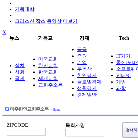
기독대학
크리스천 잡스
동영상
더보기
X
뉴스
기독교
경제
Tech
금융
증권
IT기기
미국교회
기업
통신/모바
정치
한인교회
부동산
소프트웨
사회
한국교회
한인경제
인터넷
국제
세계교회
글로벌경제
게임
교회주소록
생활경제
과학
경제일반
미주한인교회주소록
>
Home
ZIPCODE
목회자명