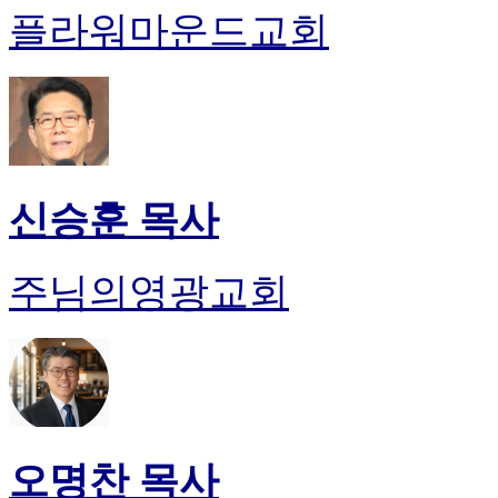
플라워마운드교회
신승훈 목사
주님의영광교회
오명찬 목사