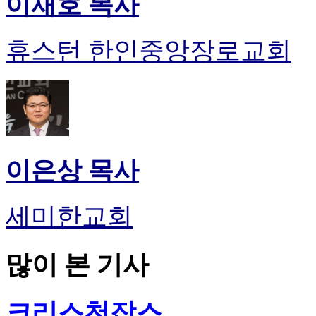
이재호 목사
휴스턴 한인중앙장로교회
이은상 목사
세미한교회
많이 본 기사
크리스천잡스