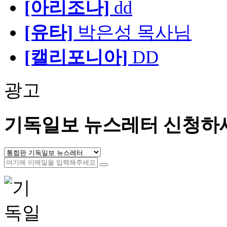
[아리조나]
dd
[유타]
박은성 목사님
[캘리포니아]
DD
광고
기독일보 뉴스레터 신청하