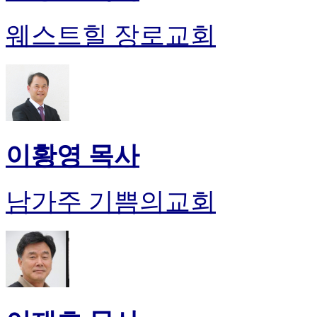
웨스트힐 장로교회
이황영 목사
남가주 기쁨의교회