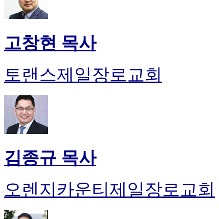
고창현 목사
토랜스제일장로교회
김종규 목사
오렌지카운티제일장로교회