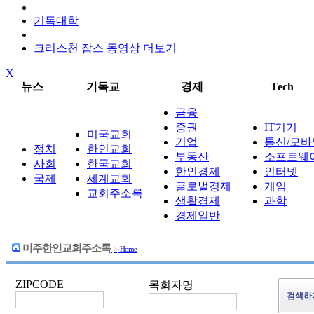
기독대학
크리스천 잡스
동영상
더보기
X
뉴스
기독교
경제
Tech
금융
증권
IT기기
미국교회
기업
통신/모바
정치
한인교회
부동산
소프트웨
사회
한국교회
한인경제
인터넷
국제
세계교회
글로벌경제
게임
교회주소록
생활경제
과학
경제일반
미주한인교회주소록
>
Home
ZIPCODE
목회자명