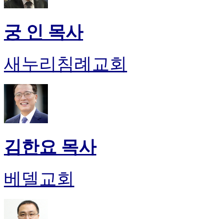
궁 인 목사
새누리침례교회
김한요 목사
베델교회