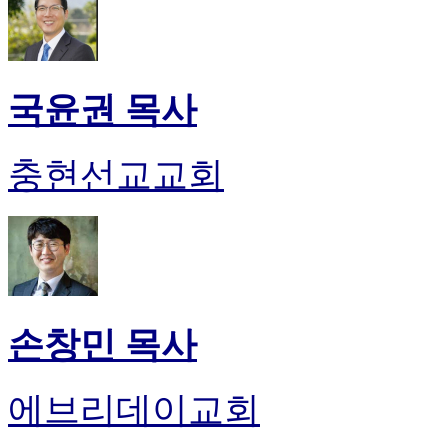
국윤권 목사
충현선교교회
손창민 목사
에브리데이교회