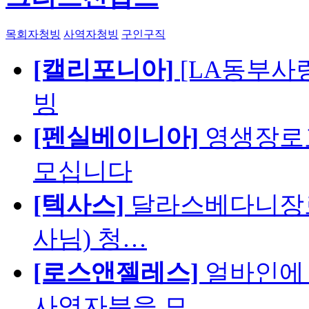
목회자청빙
사역자청빙
구인구직
[캘리포니아]
[LA동부사랑의
빙
[펜실베이니아]
영생장로
모십니다
[텍사스]
달라스베다니장로
사님) 청…
[로스앤젤레스]
얼바인에 
사역자분을 모…