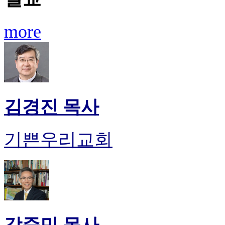
more
김경진 목사
기쁜우리교회
강준민 목사