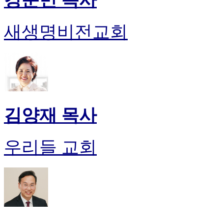
새생명비전교회
김양재 목사
우리들 교회