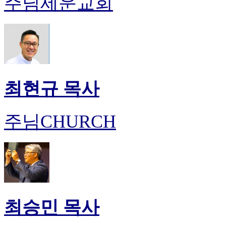
주님세운교회
최현규 목사
주님CHURCH
최승민 목사