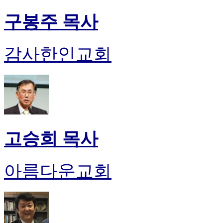
구봉주 목사
감사한인교회
고승희 목사
아름다운교회