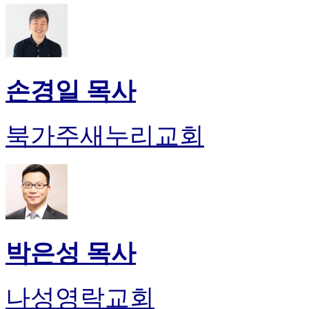
손경일 목사
북가주새누리교회
박은성 목사
나성영락교회