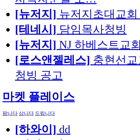
[뉴저지]
뉴저지초대교회 
[테네시]
담임목사청빙
[뉴저지]
NJ 하베스트교회 교육
[로스앤젤레스]
충현선교교회
청빙 공고
마켓 플레이스
팝니다
삽니다
드립니다
[하와이]
dd