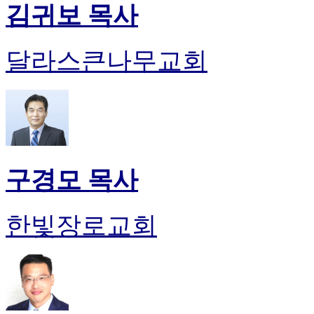
김귀보 목사
달라스큰나무교회
구경모 목사
한빛장로교회