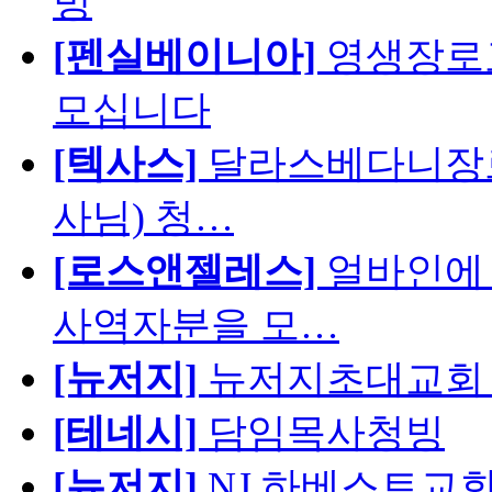
빙
[펜실베이니아]
영생장로
모십니다
[텍사스]
달라스베다니장로
사님) 청…
[로스앤젤레스]
얼바인에 
사역자분을 모…
[뉴저지]
뉴저지초대교회 
[테네시]
담임목사청빙
[뉴저지]
NJ 하베스트교회 교육