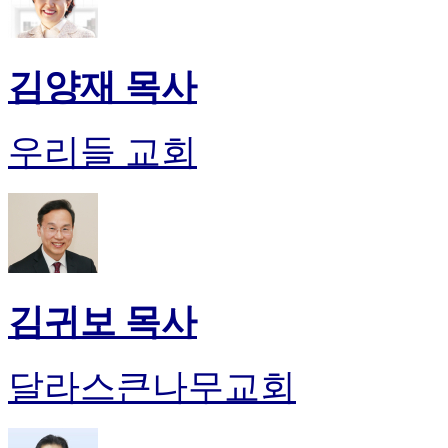
김양재 목사
우리들 교회
김귀보 목사
달라스큰나무교회