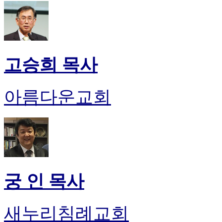
고승희 목사
아름다운교회
궁 인 목사
새누리침례교회