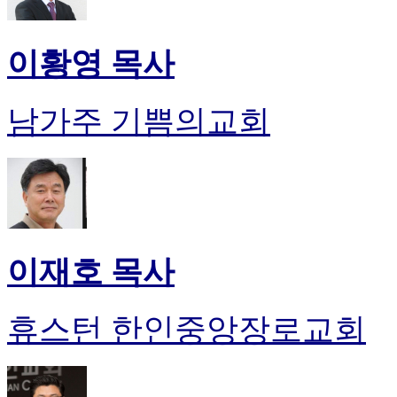
이황영 목사
남가주 기쁨의교회
이재호 목사
휴스턴 한인중앙장로교회