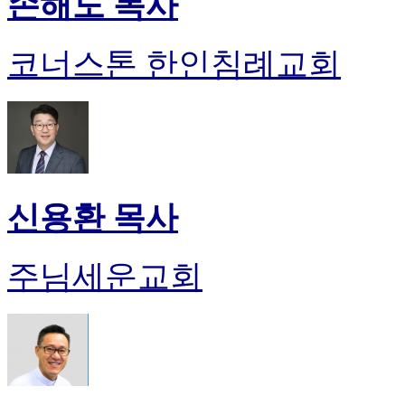
손해도 목사
코너스톤 한인침례교회
신용환 목사
주님세운교회