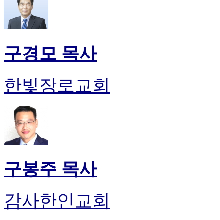
구경모 목사
한빛장로교회
구봉주 목사
감사한인교회