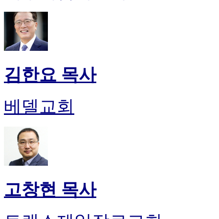
김한요 목사
베델교회
고창현 목사