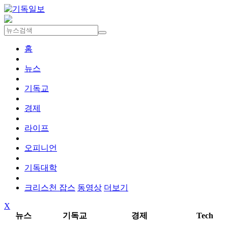
홈
뉴스
기독교
경제
라이프
오피니언
기독대학
크리스천 잡스
동영상
더보기
X
뉴스
기독교
경제
Tech