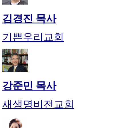
김경진 목사
기쁜우리교회
강준민 목사
새생명비전교회