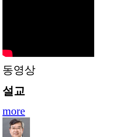
동영상
설교
more