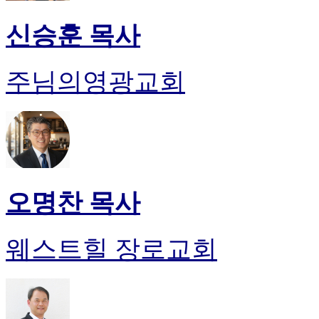
신승훈 목사
주님의영광교회
오명찬 목사
웨스트힐 장로교회