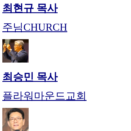
최현규 목사
주님CHURCH
최승민 목사
플라워마운드교회