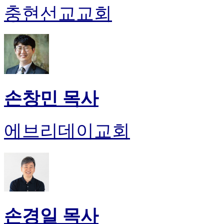
충현선교교회
손창민 목사
에브리데이교회
손경일 목사