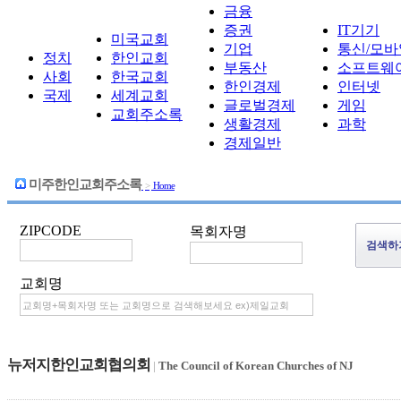
금융
증권
IT기기
미국교회
기업
통신/모바
정치
한인교회
부동산
소프트웨
사회
한국교회
한인경제
인터넷
국제
세계교회
글로벌경제
게임
교회주소록
생활경제
과학
경제일반
미주한인교회주소록
>
Home
ZIPCODE
목회자명
교회명
뉴저지한인교회협의회
|
The Council of Korean Churches of NJ