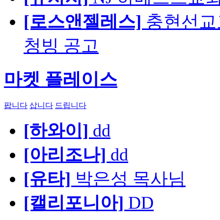
[로스앤젤레스]
충현선교교회
청빙 공고
마켓 플레이스
팝니다
삽니다
드립니다
[하와이]
dd
[아리조나]
dd
[유타]
박은성 목사님
[캘리포니아]
DD