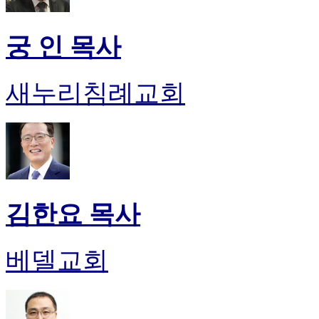
궁 인 목사
새누리침례교회
김한요 목사
베델교회