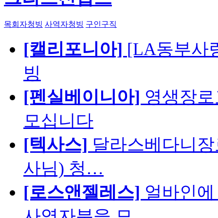
목회자청빙
사역자청빙
구인구직
[캘리포니아]
[LA동부사랑의
빙
[펜실베이니아]
영생장로
모십니다
[텍사스]
달라스베다니장로
사님) 청…
[로스앤젤레스]
얼바인에 
사역자분을 모…