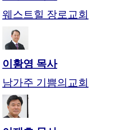
웨스트힐 장로교회
이황영 목사
남가주 기쁨의교회