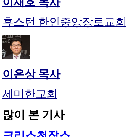
이재호 목사
휴스턴 한인중앙장로교회
이은상 목사
세미한교회
많이 본 기사
크리스천잡스