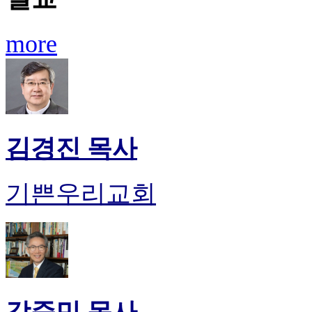
more
김경진 목사
기쁜우리교회
강준민 목사