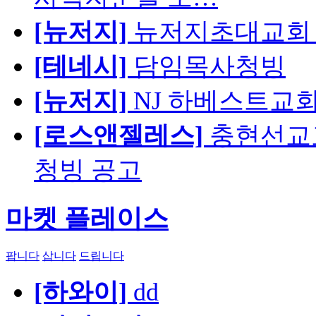
[뉴저지]
뉴저지초대교회 
[테네시]
담임목사청빙
[뉴저지]
NJ 하베스트교회 교육
[로스앤젤레스]
충현선교교회
청빙 공고
마켓 플레이스
팝니다
삽니다
드립니다
[하와이]
dd