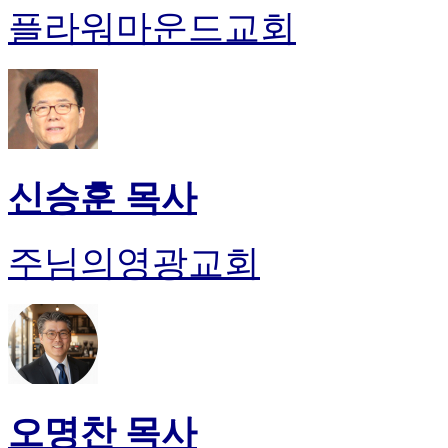
플라워마운드교회
신승훈 목사
주님의영광교회
오명찬 목사