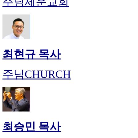
주님세운교회
최현규 목사
주님CHURCH
최승민 목사