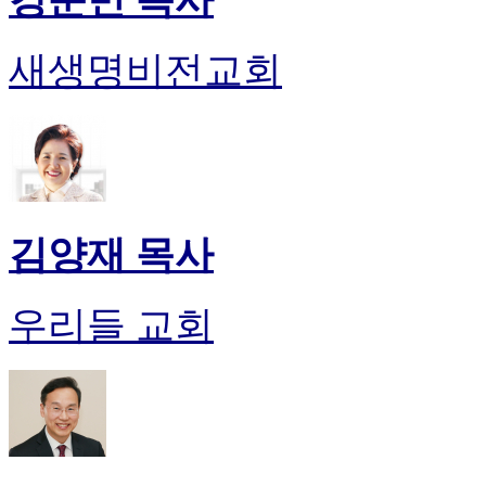
새생명비전교회
김양재 목사
우리들 교회