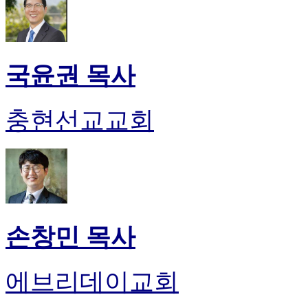
국윤권 목사
충현선교교회
손창민 목사
에브리데이교회