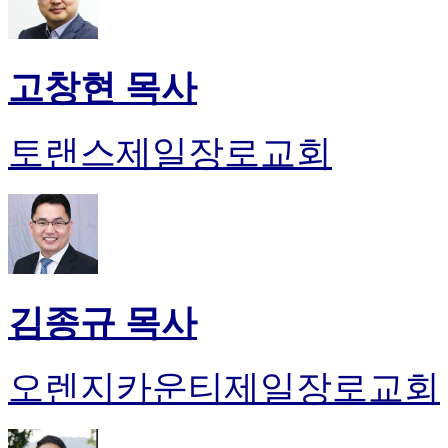
고창현 목사
토랜스제일장로교회
김종규 목사
오렌지카운티제일장로교회