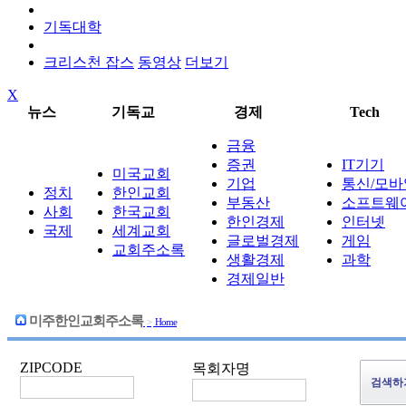
기독대학
크리스천 잡스
동영상
더보기
X
뉴스
기독교
경제
Tech
금융
증권
IT기기
미국교회
기업
통신/모바
정치
한인교회
부동산
소프트웨
사회
한국교회
한인경제
인터넷
국제
세계교회
글로벌경제
게임
교회주소록
생활경제
과학
경제일반
미주한인교회주소록
>
Home
ZIPCODE
목회자명