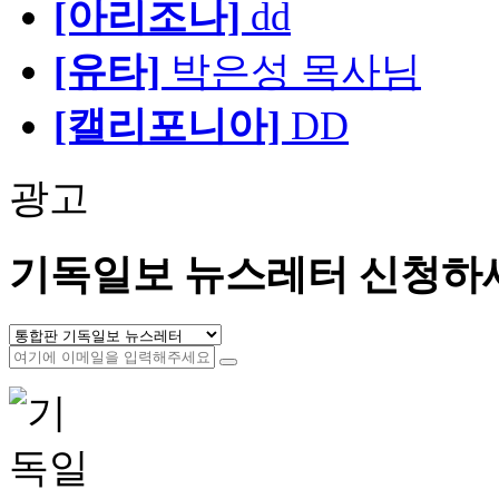
[아리조나]
dd
[유타]
박은성 목사님
[캘리포니아]
DD
광고
기독일보 뉴스레터 신청하