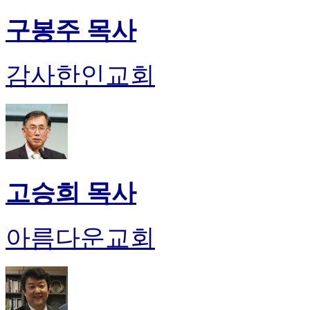
구봉주 목사
감사한인교회
고승희 목사
아름다운교회