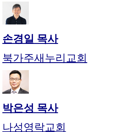
손경일 목사
북가주새누리교회
박은성 목사
나성영락교회