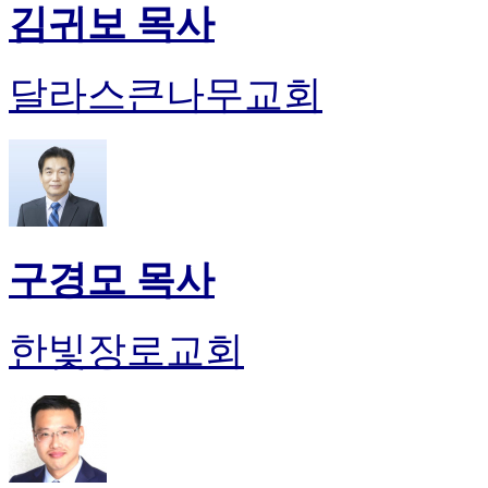
김귀보 목사
달라스큰나무교회
구경모 목사
한빛장로교회