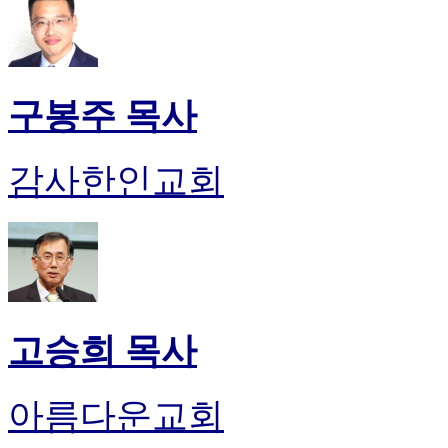
구봉주 목사
감사한인교회
고승희 목사
아름다운교회