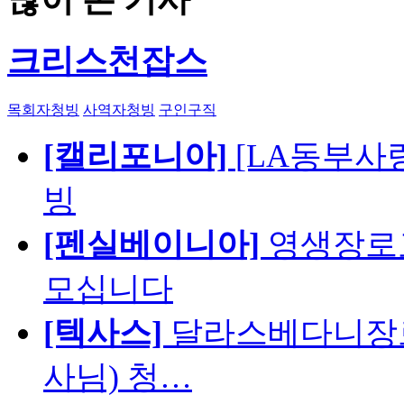
크리스천잡스
목회자청빙
사역자청빙
구인구직
[캘리포니아]
[LA동부사랑의
빙
[펜실베이니아]
영생장로
모십니다
[텍사스]
달라스베다니장로
사님) 청…