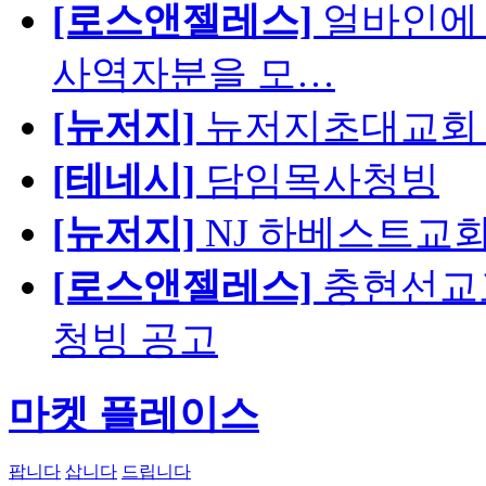
[로스앤젤레스]
얼바인에 
사역자분을 모…
[뉴저지]
뉴저지초대교회 
[테네시]
담임목사청빙
[뉴저지]
NJ 하베스트교회 교육
[로스앤젤레스]
충현선교교회
청빙 공고
마켓 플레이스
팝니다
삽니다
드립니다