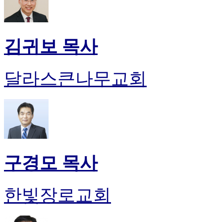
김귀보 목사
달라스큰나무교회
구경모 목사
한빛장로교회