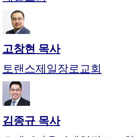
고창현 목사
토랜스제일장로교회
김종규 목사