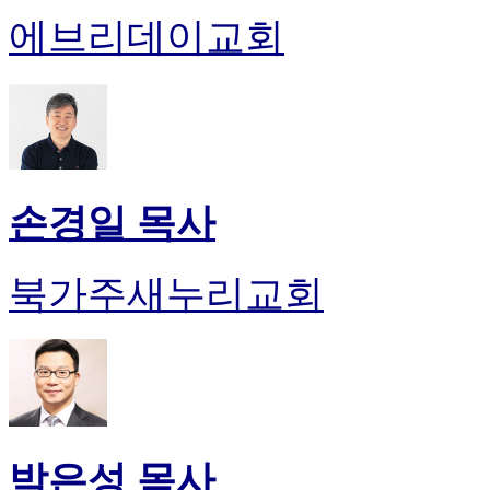
에브리데이교회
손경일 목사
북가주새누리교회
박은성 목사