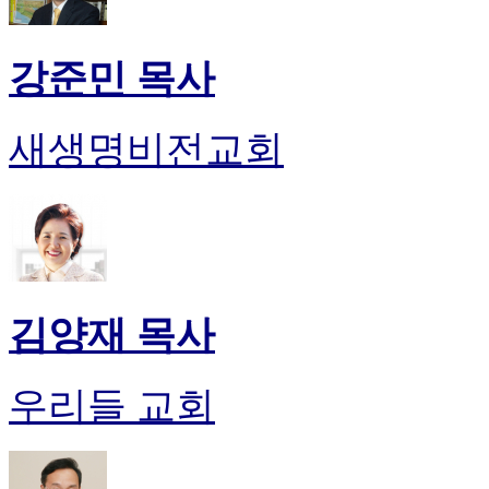
강준민 목사
새생명비전교회
김양재 목사
우리들 교회