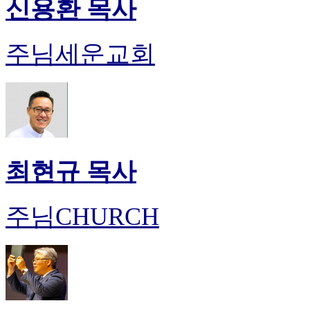
신용환 목사
주님세운교회
최현규 목사
주님CHURCH