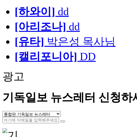
[하와이]
dd
[아리조나]
dd
[유타]
박은성 목사님
[캘리포니아]
DD
광고
기독일보 뉴스레터 신청하