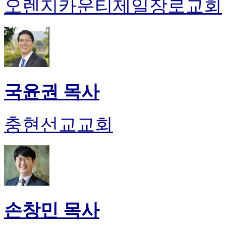
오렌지카운티제일장로교회
국윤권 목사
충현선교교회
손창민 목사