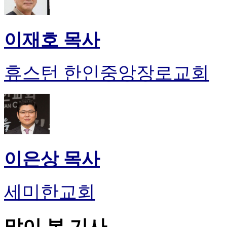
이재호 목사
휴스턴 한인중앙장로교회
이은상 목사
세미한교회
많이 본 기사