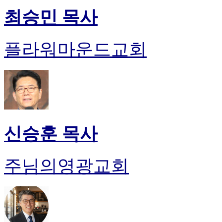
최승민 목사
플라워마운드교회
신승훈 목사
주님의영광교회