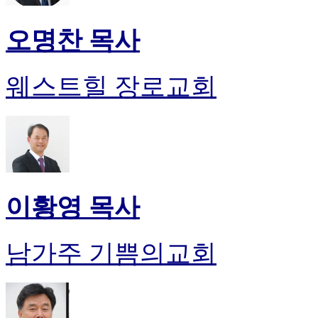
오명찬 목사
웨스트힐 장로교회
이황영 목사
남가주 기쁨의교회