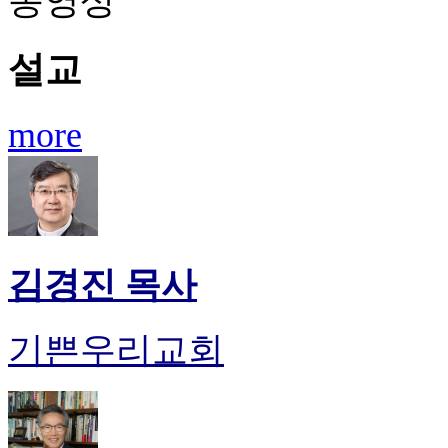
동영상
설교
more
김경진 목사
기쁜우리교회