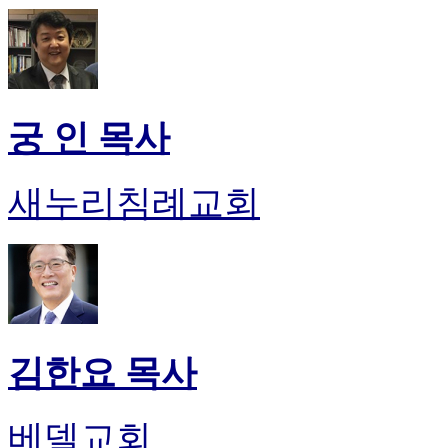
궁 인 목사
새누리침례교회
김한요 목사
베델교회