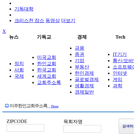
기독대학
크리스천 잡스
동영상
더보기
X
뉴스
기독교
경제
Tech
금융
증권
IT기기
미국교회
기업
통신/모바
정치
한인교회
부동산
소프트웨
사회
한국교회
한인경제
인터넷
국제
세계교회
글로벌경제
게임
교회주소록
생활경제
과학
경제일반
미주한인교회주소록
>
Home
ZIPCODE
목회자명