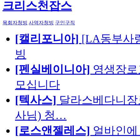
크리스천잡스
목회자청빙
사역자청빙
구인구직
[캘리포니아]
[LA동부사랑의
빙
[펜실베이니아]
영생장로
모십니다
[텍사스]
달라스베다니장로
사님) 청…
[로스앤젤레스]
얼바인에 