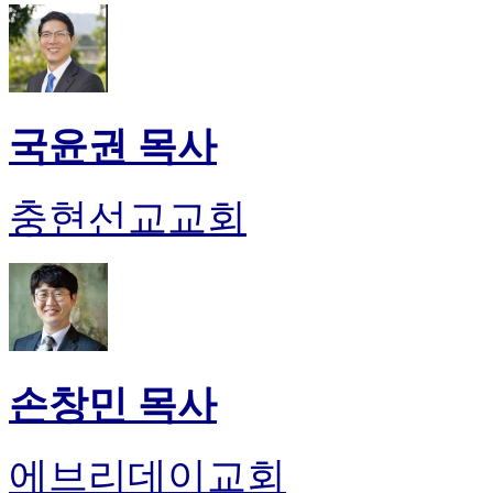
국윤권 목사
충현선교교회
손창민 목사
에브리데이교회