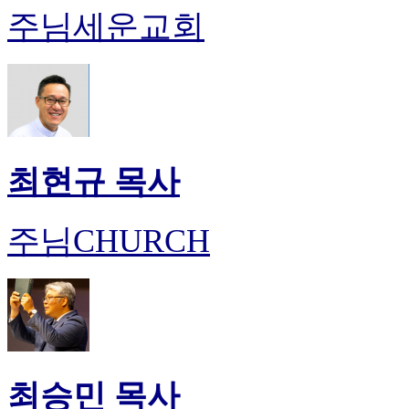
주님세운교회
최현규 목사
주님CHURCH
최승민 목사