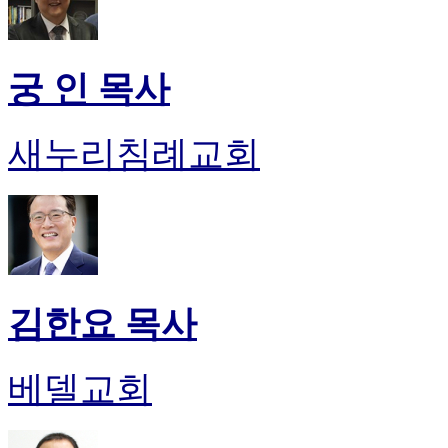
궁 인 목사
새누리침례교회
김한요 목사
베델교회