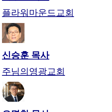
플라워마운드교회
신승훈 목사
주님의영광교회