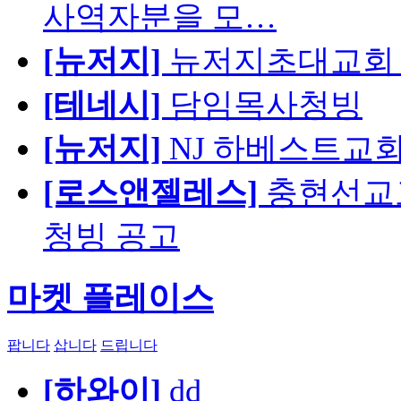
사역자분을 모…
[뉴저지]
뉴저지초대교회 
[테네시]
담임목사청빙
[뉴저지]
NJ 하베스트교회 교육
[로스앤젤레스]
충현선교교회
청빙 공고
마켓 플레이스
팝니다
삽니다
드립니다
[하와이]
dd