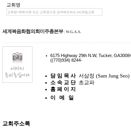
교회명
세계복음화협의회미주총본부
|
W.G.A.A.
6175 Highway 29th N.W, Tucker, GA300
((770)934) 8244-
담 임 목 사
서삼정 (Sam Jung Seo)
소 속 교 단
초교파
홈 페 이 지
이 메 일
교회주소록