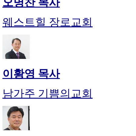
오명찬 목사
웨스트힐 장로교회
이황영 목사
남가주 기쁨의교회