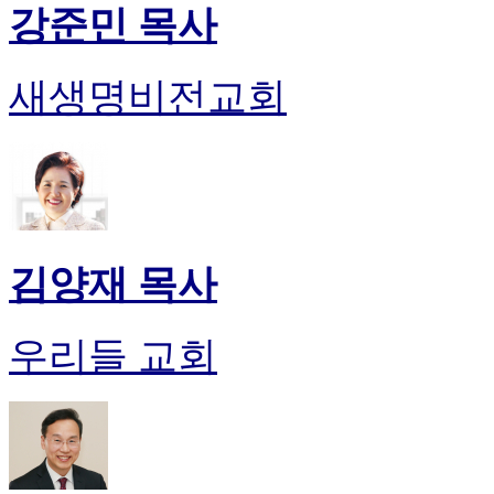
강준민 목사
새생명비전교회
김양재 목사
우리들 교회