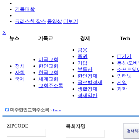
기독대학
크리스천 잡스
동영상
더보기
X
뉴스
기독교
경제
Tech
금융
증권
IT기기
미국교회
기업
통신/모바
정치
한인교회
부동산
소프트웨
사회
한국교회
한인경제
인터넷
국제
세계교회
글로벌경제
게임
교회주소록
생활경제
과학
경제일반
미주한인교회주소록
>
Home
ZIPCODE
목회자명