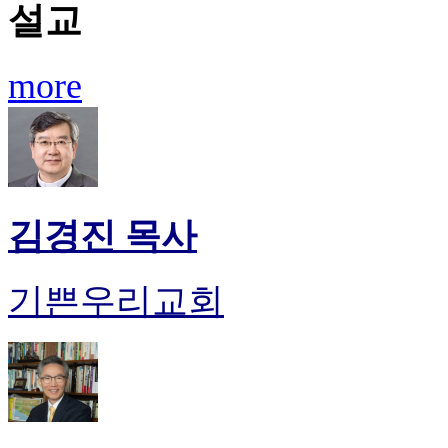
설교
more
김경진 목사
기쁜우리교회