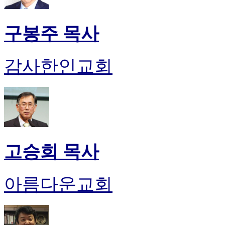
구봉주 목사
감사한인교회
고승희 목사
아름다운교회