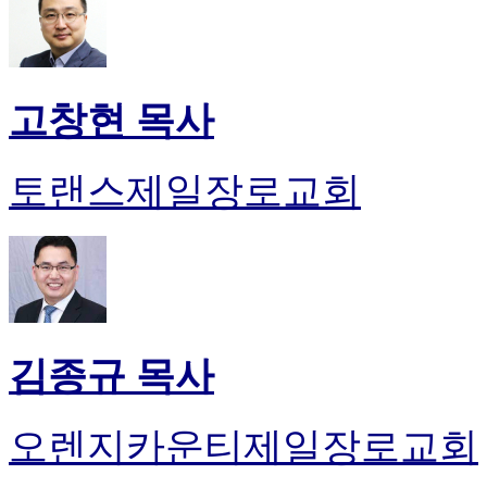
고창현 목사
토랜스제일장로교회
김종규 목사
오렌지카운티제일장로교회