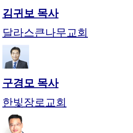
김귀보 목사
달라스큰나무교회
구경모 목사
한빛장로교회