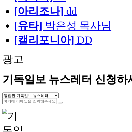
[아리조나]
dd
[유타]
박은성 목사님
[캘리포니아]
DD
광고
기독일보 뉴스레터 신청하