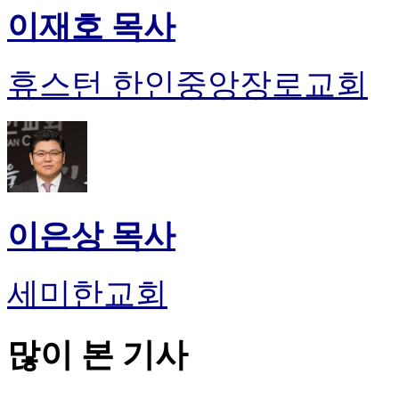
이재호 목사
휴스턴 한인중앙장로교회
이은상 목사
세미한교회
많이 본 기사