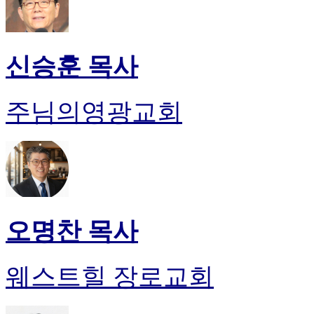
신승훈 목사
주님의영광교회
오명찬 목사
웨스트힐 장로교회