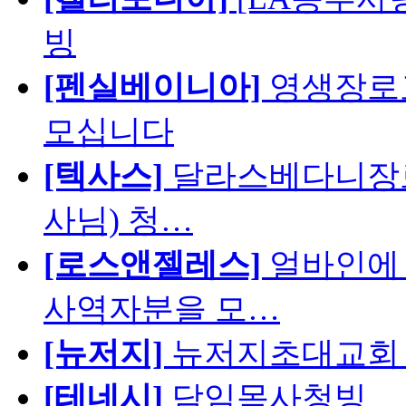
빙
[펜실베이니아]
영생장로
모십니다
[텍사스]
달라스베다니장로
사님) 청…
[로스앤젤레스]
얼바인에 
사역자분을 모…
[뉴저지]
뉴저지초대교회 
[테네시]
담임목사청빙