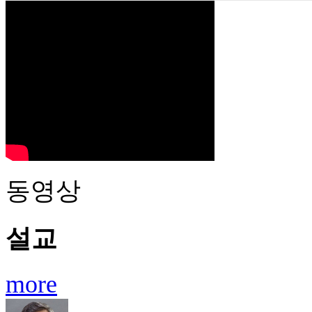
동영상
설교
more