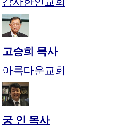
감사한인교회
고승희 목사
아름다운교회
궁 인 목사