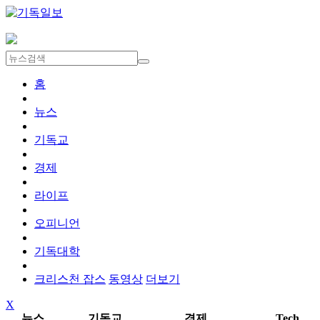
홈
뉴스
기독교
경제
라이프
오피니언
기독대학
크리스천 잡스
동영상
더보기
X
뉴스
기독교
경제
Tech