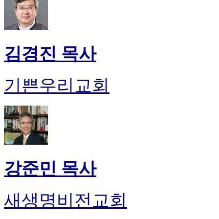
김경진 목사
기쁜우리교회
강준민 목사
새생명비전교회