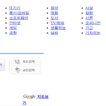
IT기기
음악
사설
통신/모바일
영화
칼럼
소프트웨어
도서
시론
인터넷
TV/방송
오피니언
게임
생활정보
기고
과학
날씨
기자의눈
지도보
기