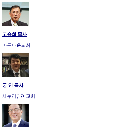
고승희 목사
아름다운교회
궁 인 목사
새누리침례교회