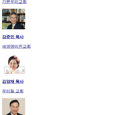
기쁜우리교회
강준민 목사
새생명비전교회
김양재 목사
우리들 교회