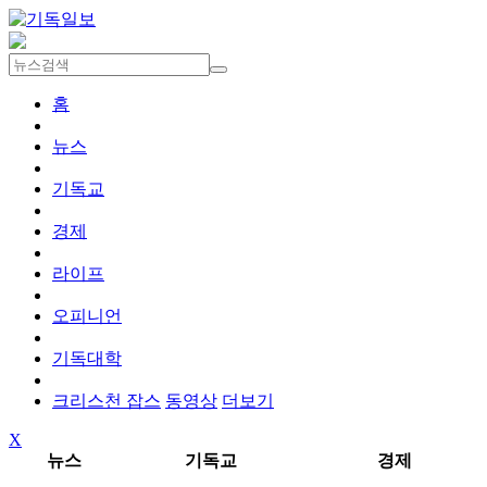
홈
뉴스
기독교
경제
라이프
오피니언
기독대학
크리스천 잡스
동영상
더보기
X
뉴스
기독교
경제