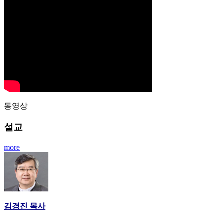
동영상
설교
more
김경진 목사