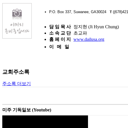
P.O. Box 337, Suwanee, GA30024
((678)42
T
담 임 목 사
정지현 (Ji Hyun Chung)
소 속 교 단
초교파
홈 페 이 지
www.dailusa.org
이 메 일
교회주소록
주소록 더보기
미주 기독일보 (Youtube)