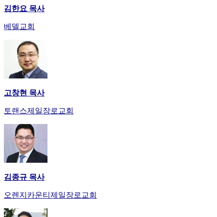
김한요 목사
베델교회
고창현 목사
토랜스제일장로교회
김종규 목사
오렌지카운티제일장로교회