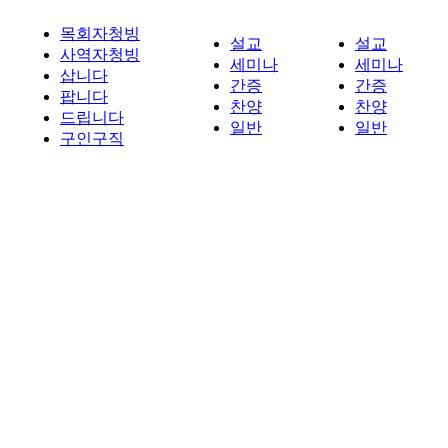
목회자청빙
설교
설교
사역자청빙
세미나
세미나
삽니다
간증
간증
팝니다
찬양
찬양
드립니다
일반
일반
구인구직