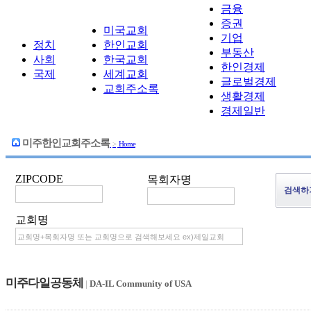
금융
증권
미국교회
기업
정치
한인교회
부동산
사회
한국교회
한인경제
국제
세계교회
글로벌경제
교회주소록
생활경제
경제일반
미주한인교회주소록
>
Home
ZIPCODE
목회자명
교회명
미주다일공동체
|
DA-IL Community of USA