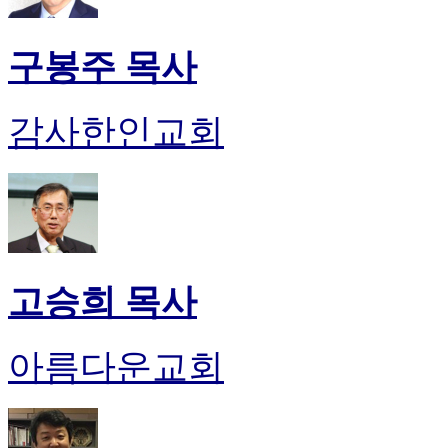
구봉주 목사
감사한인교회
고승희 목사
아름다운교회