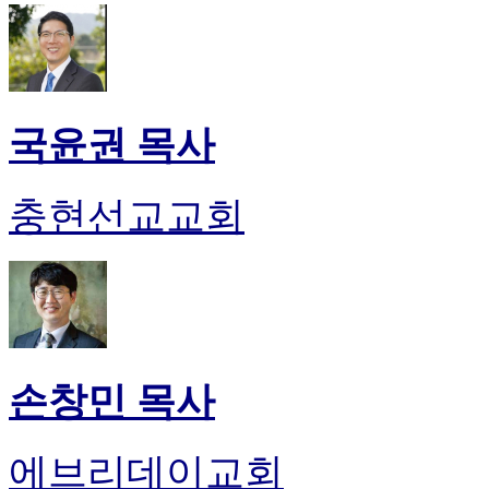
국윤권 목사
충현선교교회
손창민 목사
에브리데이교회