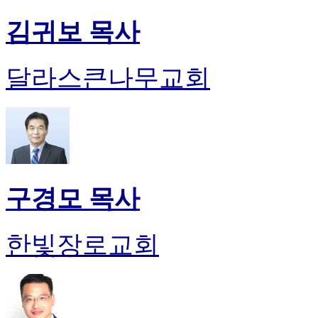
김귀보 목사
달라스큰나무교회
구경모 목사
한빛장로교회