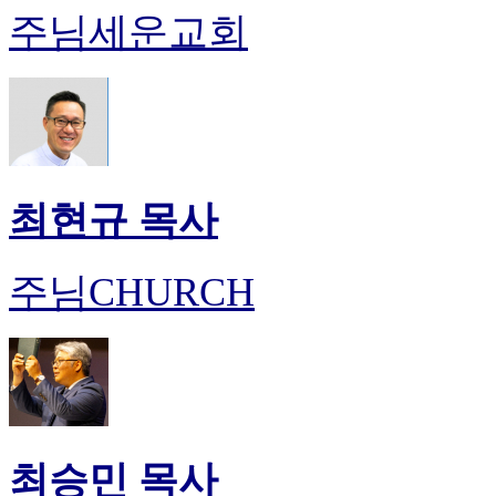
주님세운교회
최현규 목사
주님CHURCH
최승민 목사