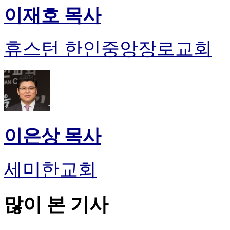
이재호 목사
휴스턴 한인중앙장로교회
이은상 목사
세미한교회
많이 본 기사