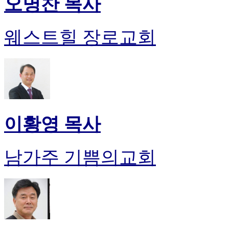
오명찬 목사
웨스트힐 장로교회
이황영 목사
남가주 기쁨의교회