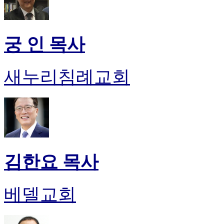
궁 인 목사
새누리침례교회
김한요 목사
베델교회