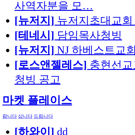
사역자분을 모…
[뉴저지]
뉴저지초대교회 
[테네시]
담임목사청빙
[뉴저지]
NJ 하베스트교회 교육
[로스앤젤레스]
충현선교교회
청빙 공고
마켓 플레이스
팝니다
삽니다
드립니다
[하와이]
dd