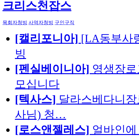
크리스천잡스
목회자청빙
사역자청빙
구인구직
[캘리포니아]
[LA동부사랑의
빙
[펜실베이니아]
영생장로
모십니다
[텍사스]
달라스베다니장로
사님) 청…
[로스앤젤레스]
얼바인에 