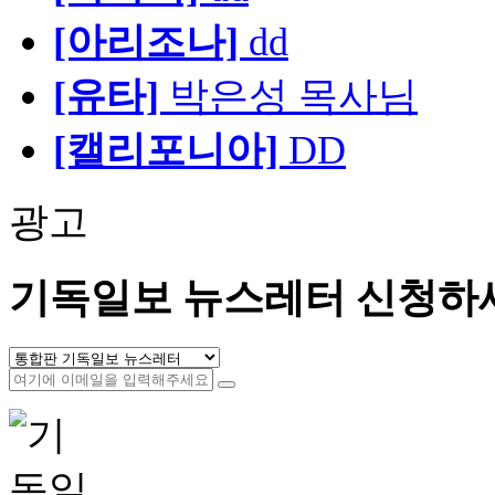
[아리조나]
dd
[유타]
박은성 목사님
[캘리포니아]
DD
광고
기독일보 뉴스레터 신청하