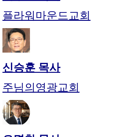
플라워마운드교회
신승훈 목사
주님의영광교회