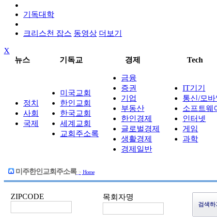
기독대학
크리스천 잡스
동영상
더보기
X
뉴스
기독교
경제
Tech
금융
증권
IT기기
미국교회
기업
통신/모바
정치
한인교회
부동산
소프트웨
사회
한국교회
한인경제
인터넷
국제
세계교회
글로벌경제
게임
교회주소록
생활경제
과학
경제일반
미주한인교회주소록
>
Home
ZIPCODE
목회자명