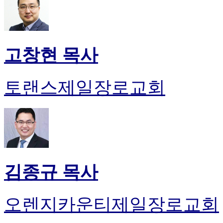
고창현 목사
토랜스제일장로교회
김종규 목사
오렌지카운티제일장로교회