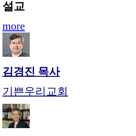
설교
more
김경진 목사
기쁜우리교회