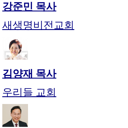
강준민 목사
새생명비전교회
김양재 목사
우리들 교회