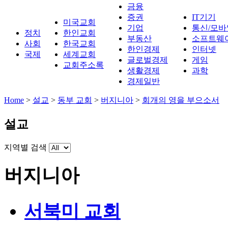
금융
증권
IT기기
미국교회
기업
통신/모바
정치
한인교회
부동산
소프트웨
사회
한국교회
한인경제
인터넷
국제
세계교회
글로벌경제
게임
교회주소록
생활경제
과학
경제일반
Home
>
설교
>
동부 교회
>
버지니아
>
회개의 영을 부으소서
설교
지역별 검색
버지니아
서북미 교회