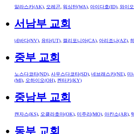
알라스카(AK)
,
오레곤
,
워싱턴(WA)
,
아이다호(ID)
,
와이오
서남부 교회
네바다(NV)
,
유타(UT)
,
캘리포니아(CA)
,
아리조나(AZ)
,
하
중부 교회
노스다코타(ND)
,
사우스다코타(SD)
,
네브래스카(NE)
,
미
(MI)
,
오하이오(OH)
,
켄터키(KY)
중남부 교회
캔자스(KS)
,
오클라호마(OK)
,
미주리(MO)
,
아칸소(AR)
,
동부 교회