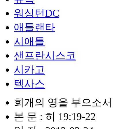
워싱턴DC
애틀랜타
시애틀
샌프란시스코
시카고
텍사스
회개의 영을 부으소서
본 문 : 히 19:19-22