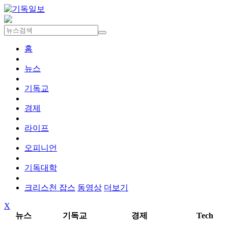
홈
뉴스
기독교
경제
라이프
오피니언
기독대학
크리스천 잡스
동영상
더보기
X
뉴스
기독교
경제
Tech