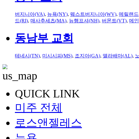
버지니아(VA)
,
뉴욕(NY)
,
웨스트버지니아(WV)
,
메릴랜드(
드(RI)
,
매사추세츠(MA)
,
뉴햄프셔(NH)
,
버몬트(VT)
,
메인
동남부 교회
테네시(TN)
,
미시시피(MS)
,
조지아(GA)
,
앨라배마(AL)
,
QUICK LINK
미주 전체
로스앤젤레스
뉴욕