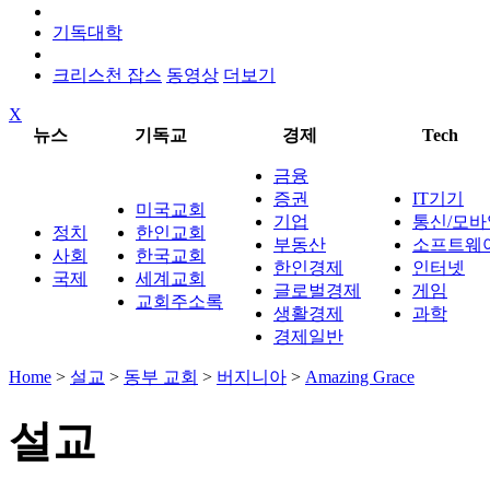
기독대학
크리스천 잡스
동영상
더보기
X
뉴스
기독교
경제
Tech
금융
증권
IT기기
미국교회
기업
통신/모바
정치
한인교회
부동산
소프트웨
사회
한국교회
한인경제
인터넷
국제
세계교회
글로벌경제
게임
교회주소록
생활경제
과학
경제일반
Home
>
설교
>
동부 교회
>
버지니아
>
Amazing Grace
설교