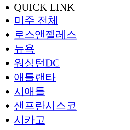
QUICK LINK
미주 전체
로스앤젤레스
뉴욕
워싱턴DC
애틀랜타
시애틀
샌프란시스코
시카고