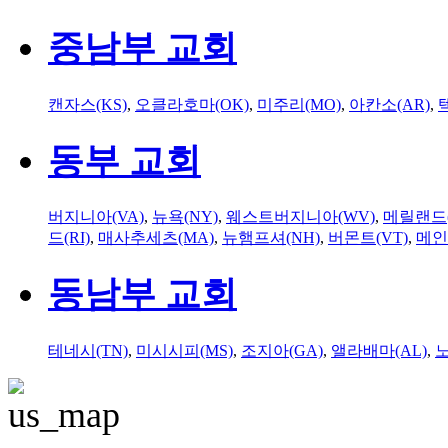
중남부 교회
캔자스(KS)
,
오클라호마(OK)
,
미주리(MO)
,
아칸소(AR)
,
동부 교회
버지니아(VA)
,
뉴욕(NY)
,
웨스트버지니아(WV)
,
메릴랜드(
드(RI)
,
매사추세츠(MA)
,
뉴햄프셔(NH)
,
버몬트(VT)
,
메인
동남부 교회
테네시(TN)
,
미시시피(MS)
,
조지아(GA)
,
앨라배마(AL)
,