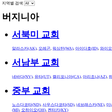
지역별 검색
버지니아
서북미 교회
알라스카(AK)
,
오레곤
,
워싱턴(WA)
,
아이다호(ID)
,
와이오
서남부 교회
네바다(NV)
,
유타(UT)
,
캘리포니아(CA)
,
아리조나(AZ)
,
하
중부 교회
노스다코타(ND)
,
사우스다코타(SD)
,
네브래스카(NE)
,
미
(MI)
,
오하이오(OH)
,
켄터키(KY)