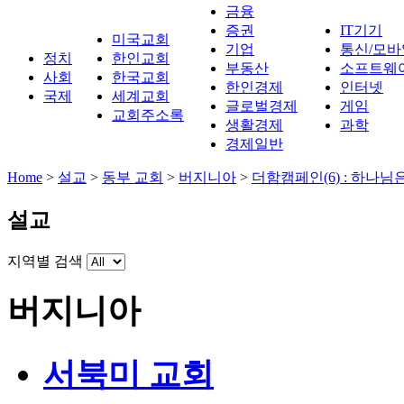
금융
증권
IT기기
미국교회
기업
통신/모바
정치
한인교회
부동산
소프트웨
사회
한국교회
한인경제
인터넷
국제
세계교회
글로벌경제
게임
교회주소록
생활경제
과학
경제일반
Home
>
설교
>
동부 교회
>
버지니아
>
더함캠페인(6) : 하나
설교
지역별 검색
버지니아
서북미 교회