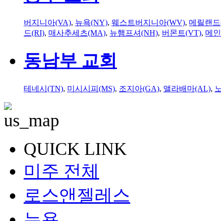
버지니아(VA)
,
뉴욕(NY)
,
웨스트버지니아(WV)
,
메릴랜드(
드(RI)
,
매사추세츠(MA)
,
뉴햄프셔(NH)
,
버몬트(VT)
,
메인
동남부 교회
테네시(TN)
,
미시시피(MS)
,
조지아(GA)
,
앨라배마(AL)
,
QUICK LINK
미주 전체
로스앤젤레스
뉴욕