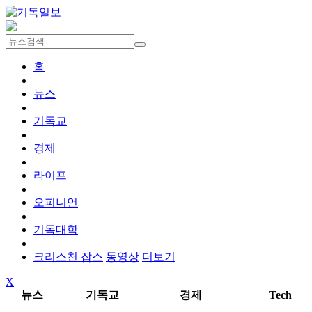
홈
뉴스
기독교
경제
라이프
오피니언
기독대학
크리스천 잡스
동영상
더보기
X
뉴스
기독교
경제
Tech