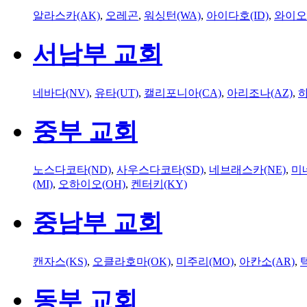
알라스카(AK)
,
오레곤
,
워싱턴(WA)
,
아이다호(ID)
,
와이오
서남부 교회
네바다(NV)
,
유타(UT)
,
캘리포니아(CA)
,
아리조나(AZ)
,
하
중부 교회
노스다코타(ND)
,
사우스다코타(SD)
,
네브래스카(NE)
,
미
(MI)
,
오하이오(OH)
,
켄터키(KY)
중남부 교회
캔자스(KS)
,
오클라호마(OK)
,
미주리(MO)
,
아칸소(AR)
,
동부 교회