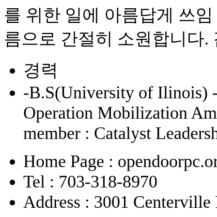
를 위한 일에 아름답게 쓰임
름으로 간절히 소원합니다.
경력
-B.S(University of Ilinois
Operation Mobilization 
member : Catalyst Leadersh
Home Page : opendoorpc.o
Tel : 703-318-8970
Address : 3001 Centervill