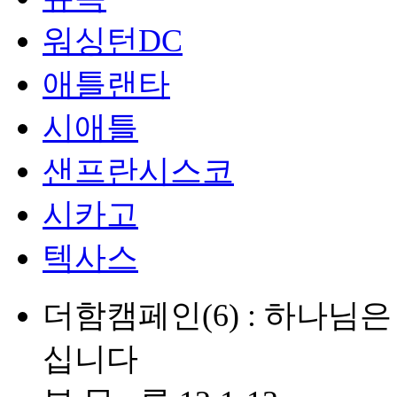
워싱턴DC
애틀랜타
시애틀
샌프란시스코
시카고
텍사스
더함캠페인(6) : 하나님
십니다