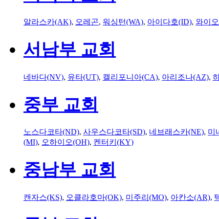
알라스카(AK)
,
오레곤
,
워싱턴(WA)
,
아이다호(ID)
,
와이오
서남부 교회
네바다(NV)
,
유타(UT)
,
캘리포니아(CA)
,
아리조나(AZ)
,
하
중부 교회
노스다코타(ND)
,
사우스다코타(SD)
,
네브래스카(NE)
,
미
(MI)
,
오하이오(OH)
,
켄터키(KY)
중남부 교회
캔자스(KS)
,
오클라호마(OK)
,
미주리(MO)
,
아칸소(AR)
,