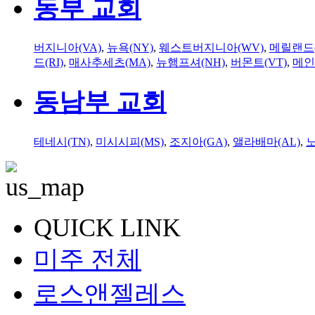
동부 교회
버지니아(VA)
,
뉴욕(NY)
,
웨스트버지니아(WV)
,
메릴랜드(
드(RI)
,
매사추세츠(MA)
,
뉴햄프셔(NH)
,
버몬트(VT)
,
메인
동남부 교회
테네시(TN)
,
미시시피(MS)
,
조지아(GA)
,
앨라배마(AL)
,
QUICK LINK
미주 전체
로스앤젤레스