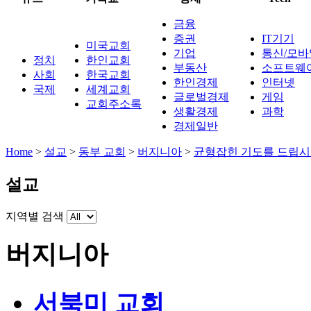
금융
증권
IT기기
미국교회
기업
통신/모바
정치
한인교회
부동산
소프트웨
사회
한국교회
한인경제
인터넷
국제
세계교회
글로벌경제
게임
교회주소록
생활경제
과학
경제일반
Home
>
설교
>
동부 교회
>
버지니아
>
균형잡힌 기도를 드립
설교
지역별 검색
버지니아
서북미 교회