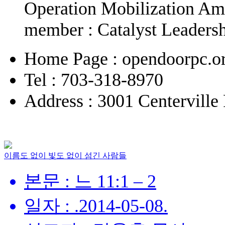
Operation Mobilization 
member : Catalyst Leadersh
Home Page : opendoorpc.o
Tel : 703-318-8970
Address : 3001 Centervill
이름도 없이 빛도 없이 섬긴 사람들
본문 : 느 11:1 – 2
일자 : .2014-05-08.