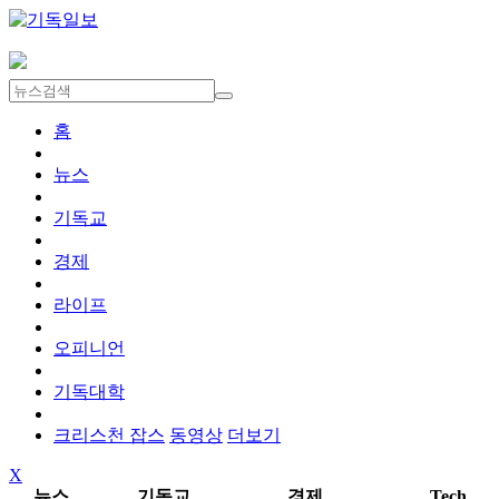
홈
뉴스
기독교
경제
라이프
오피니언
기독대학
크리스천 잡스
동영상
더보기
X
뉴스
기독교
경제
Tech