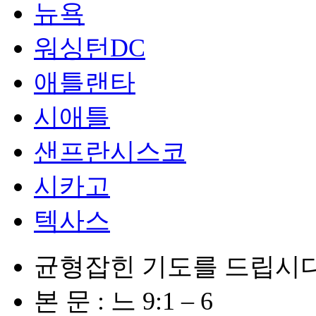
뉴욕
워싱턴DC
애틀랜타
시애틀
샌프란시스코
시카고
텍사스
균형잡힌 기도를 드립시
본 문 : 느 9:1 – 6