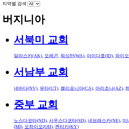
지역별 검색
버지니아
서북미 교회
알라스카(AK)
,
오레곤
,
워싱턴(WA)
,
아이다호(ID)
,
와이오
서남부 교회
네바다(NV)
,
유타(UT)
,
캘리포니아(CA)
,
아리조나(AZ)
,
하
중부 교회
노스다코타(ND)
,
사우스다코타(SD)
,
네브래스카(NE)
,
미
(MI)
,
오하이오(OH)
,
켄터키(KY)