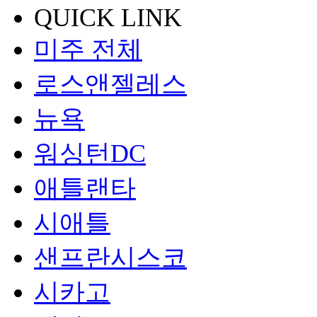
QUICK LINK
미주 전체
로스앤젤레스
뉴욕
워싱턴DC
애틀랜타
시애틀
샌프란시스코
시카고