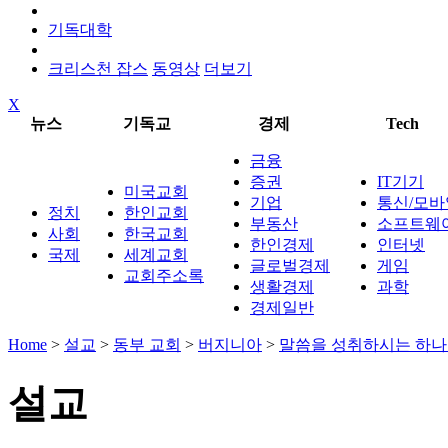
기독대학
크리스천 잡스
동영상
더보기
X
뉴스
기독교
경제
Tech
금융
증권
IT기기
미국교회
기업
통신/모바
정치
한인교회
부동산
소프트웨
사회
한국교회
한인경제
인터넷
국제
세계교회
글로벌경제
게임
교회주소록
생활경제
과학
경제일반
Home
>
설교
>
동부 교회
>
버지니아
>
말씀을 성취하시는 하
설교