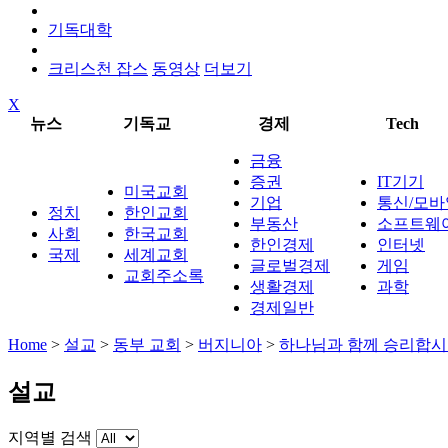
기독대학
크리스천 잡스
동영상
더보기
X
뉴스
기독교
경제
Tech
금융
증권
IT기기
미국교회
기업
통신/모바
정치
한인교회
부동산
소프트웨
사회
한국교회
한인경제
인터넷
국제
세계교회
글로벌경제
게임
교회주소록
생활경제
과학
경제일반
Home
>
설교
>
동부 교회
>
버지니아
>
하나님과 함께 승리합
설교
지역별 검색