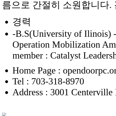
름으로 간절히 소원합니다.
경력
-B.S(University of Ilinois
Operation Mobilization 
member : Catalyst Leadersh
Home Page : opendoorpc.o
Tel : 703-318-8970
Address : 3001 Centervill