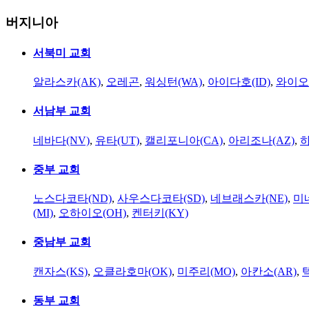
버지니아
서북미 교회
알라스카(AK)
,
오레곤
,
워싱턴(WA)
,
아이다호(ID)
,
와이오
서남부 교회
네바다(NV)
,
유타(UT)
,
캘리포니아(CA)
,
아리조나(AZ)
,
하
중부 교회
노스다코타(ND)
,
사우스다코타(SD)
,
네브래스카(NE)
,
미
(MI)
,
오하이오(OH)
,
켄터키(KY)
중남부 교회
캔자스(KS)
,
오클라호마(OK)
,
미주리(MO)
,
아칸소(AR)
,
동부 교회