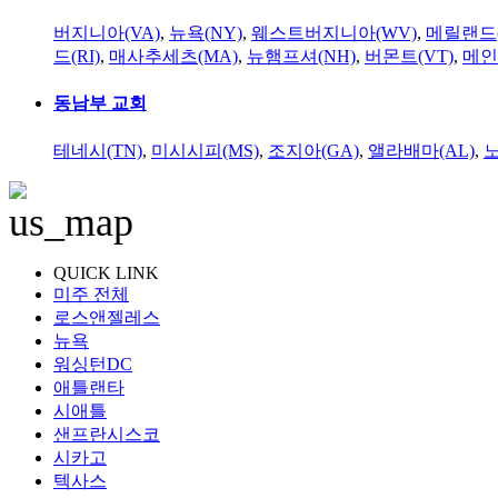
버지니아(VA)
,
뉴욕(NY)
,
웨스트버지니아(WV)
,
메릴랜드(
드(RI)
,
매사추세츠(MA)
,
뉴햄프셔(NH)
,
버몬트(VT)
,
메인
동남부 교회
테네시(TN)
,
미시시피(MS)
,
조지아(GA)
,
앨라배마(AL)
,
QUICK LINK
미주 전체
로스앤젤레스
뉴욕
워싱턴DC
애틀랜타
시애틀
샌프란시스코
시카고
텍사스