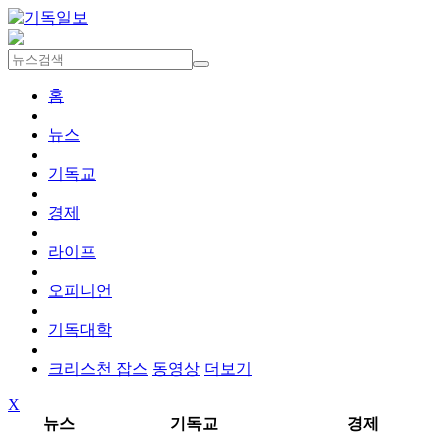
홈
뉴스
기독교
경제
라이프
오피니언
기독대학
크리스천 잡스
동영상
더보기
X
뉴스
기독교
경제