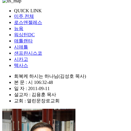
QUICK LINK
미주 전체
로스앤젤레스
뉴욕
워싱턴DC
애틀랜타
시애틀
샌프란시스코
시카고
텍사스
회복케 하시는 하나님(김성호 목사)
본 문 : 시 106:32-48
일 자 : 2011-09-11
설교자 : 김용훈 목사
교회 : 열린문장로교회