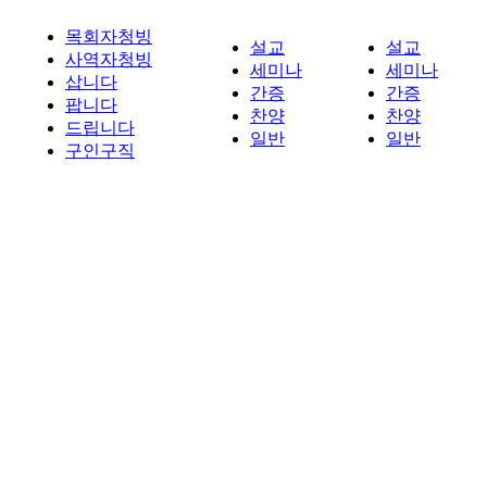
목회자청빙
설교
설교
사역자청빙
세미나
세미나
삽니다
간증
간증
팝니다
찬양
찬양
드립니다
일반
일반
구인구직