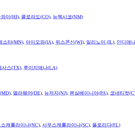
와이(HI)
,
콜로라도(CO)
,
뉴멕시코(NM)
네소타(MN)
,
아이오와(IA)
,
위스콘신(WI)
,
일리노이 (IL)
,
인디애나(
텍사스(TX)
,
루이지애나(LA)
MD)
,
델라웨어(DE)
,
뉴저지(NJ)
,
펜실베이니아(PA)
,
코네티컷(C
노스캐롤라이나(NC)
,
사우스캐롤라이나(SC)
,
플로리다(FL)