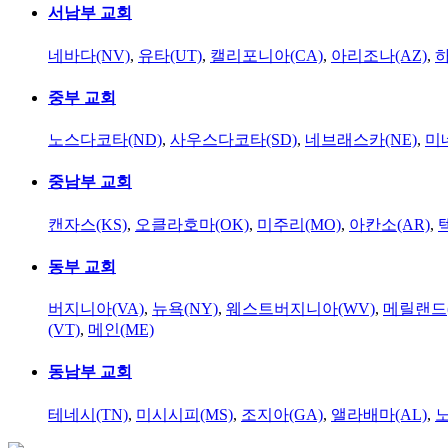
서남부 교회
네바다(NV)
,
유타(UT)
,
캘리포니아(CA)
,
아리조나(AZ)
,
하
중부 교회
노스다코타(ND)
,
사우스다코타(SD)
,
네브래스카(NE)
,
미
중남부 교회
캔자스(KS)
,
오클라호마(OK)
,
미주리(MO)
,
아칸소(AR)
,
동부 교회
버지니아(VA)
,
뉴욕(NY)
,
웨스트버지니아(WV)
,
메릴랜드(
(VT)
,
메인(ME)
동남부 교회
테네시(TN)
,
미시시피(MS)
,
조지아(GA)
,
앨라배마(AL)
,