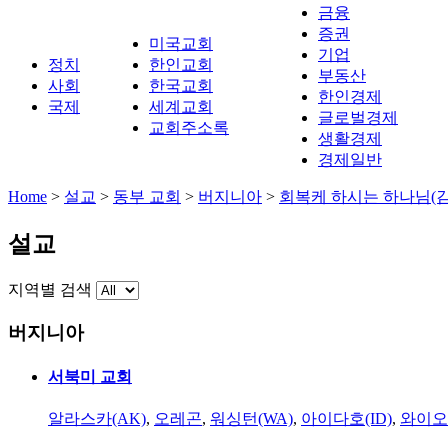
금융
증권
미국교회
기업
정치
한인교회
부동산
사회
한국교회
한인경제
국제
세계교회
글로벌경제
교회주소록
생활경제
경제일반
Home
>
설교
>
동부 교회
>
버지니아
>
회복케 하시는 하나님(김
설교
지역별 검색
버지니아
서북미 교회
알라스카(AK)
,
오레곤
,
워싱턴(WA)
,
아이다호(ID)
,
와이오