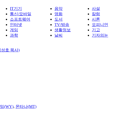
IT기기
음악
사설
통신/모바일
영화
칼럼
소프트웨어
도서
시론
인터넷
TV/방송
오피니언
게임
생활정보
기고
과학
날씨
기자의눈
성호 목사)
밍(WY)
,
몬타나(MT)