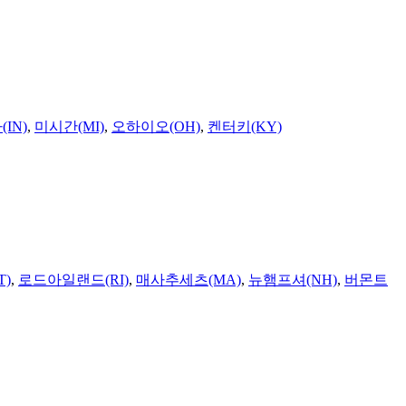
IN)
,
미시간(MI)
,
오하이오(OH)
,
켄터키(KY)
T)
,
로드아일랜드(RI)
,
매사추세츠(MA)
,
뉴햄프셔(NH)
,
버몬트