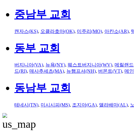
중남부 교회
캔자스(KS)
,
오클라호마(OK)
,
미주리(MO)
,
아칸소(AR)
,
동부 교회
버지니아(VA)
,
뉴욕(NY)
,
웨스트버지니아(WV)
,
메릴랜드(
드(RI)
,
매사추세츠(MA)
,
뉴햄프셔(NH)
,
버몬트(VT)
,
메인
동남부 교회
테네시(TN)
,
미시시피(MS)
,
조지아(GA)
,
앨라배마(AL)
,