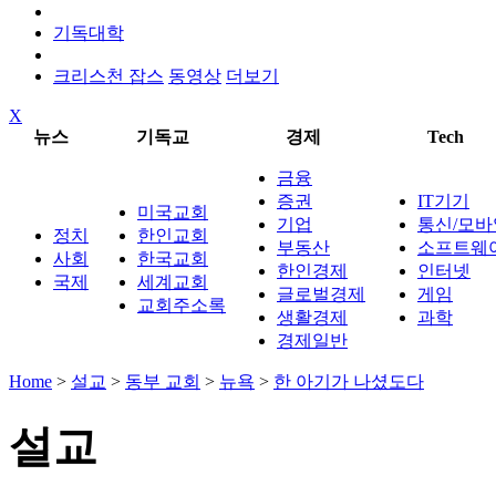
기독대학
크리스천 잡스
동영상
더보기
X
뉴스
기독교
경제
Tech
금융
증권
IT기기
미국교회
기업
통신/모바
정치
한인교회
부동산
소프트웨
사회
한국교회
한인경제
인터넷
국제
세계교회
글로벌경제
게임
교회주소록
생활경제
과학
경제일반
Home
>
설교
>
동부 교회
>
뉴욕
>
한 아기가 나셨도다
설교