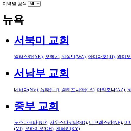
지역별 검색
뉴욕
서북미 교회
알라스카(AK)
,
오레곤
,
워싱턴(WA)
,
아이다호(ID)
,
와이오
서남부 교회
네바다(NV)
,
유타(UT)
,
캘리포니아(CA)
,
아리조나(AZ)
,
하
중부 교회
노스다코타(ND)
,
사우스다코타(SD)
,
네브래스카(NE)
,
미
(MI)
,
오하이오(OH)
,
켄터키(KY)