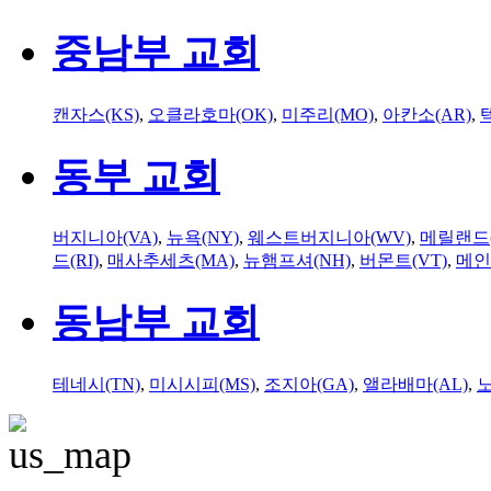
중남부 교회
캔자스(KS)
,
오클라호마(OK)
,
미주리(MO)
,
아칸소(AR)
,
동부 교회
버지니아(VA)
,
뉴욕(NY)
,
웨스트버지니아(WV)
,
메릴랜드(
드(RI)
,
매사추세츠(MA)
,
뉴햄프셔(NH)
,
버몬트(VT)
,
메인
동남부 교회
테네시(TN)
,
미시시피(MS)
,
조지아(GA)
,
앨라배마(AL)
,