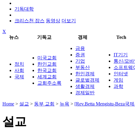
기독대학
크리스천 잡스
동영상
더보기
X
뉴스
기독교
경제
Tech
금융
증권
IT기기
미국교회
기업
통신/모바
정치
한인교회
부동산
소프트웨
사회
한국교회
한인경제
인터넷
국제
세계교회
글로벌경제
게임
교회주소록
생활경제
과학
경제일반
Home
>
설교
>
동부 교회
>
뉴욕
>
[Rev.Betta Mengistu-Beza
설교