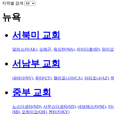
지역별 검색
뉴욕
서북미 교회
알라스카(AK)
,
오레곤
,
워싱턴(WA)
,
아이다호(ID)
,
와이오
서남부 교회
네바다(NV)
,
유타(UT)
,
캘리포니아(CA)
,
아리조나(AZ)
,
하
중부 교회
노스다코타(ND)
,
사우스다코타(SD)
,
네브래스카(NE)
,
미
(MI)
,
오하이오(OH)
,
켄터키(KY)