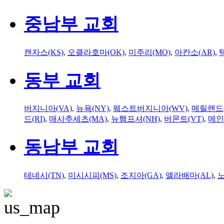
중남부 교회
캔자스(KS)
,
오클라호마(OK)
,
미주리(MO)
,
아칸소(AR)
,
동부 교회
버지니아(VA)
,
뉴욕(NY)
,
웨스트버지니아(WV)
,
메릴랜드(
드(RI)
,
매사추세츠(MA)
,
뉴햄프셔(NH)
,
버몬트(VT)
,
메인
동남부 교회
테네시(TN)
,
미시시피(MS)
,
조지아(GA)
,
앨라배마(AL)
,