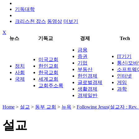
기독대학
크리스천 잡스
동영상
더보기
X
뉴스
기독교
경제
Tech
금융
증권
IT기기
미국교회
기업
통신/모바
정치
한인교회
부동산
소프트웨
사회
한국교회
한인경제
인터넷
국제
세계교회
글로벌경제
게임
교회주소록
생활경제
과학
경제일반
Home
>
설교
>
동부 교회
>
뉴욕
>
Following Jesus(설교자 : Rev.
설교