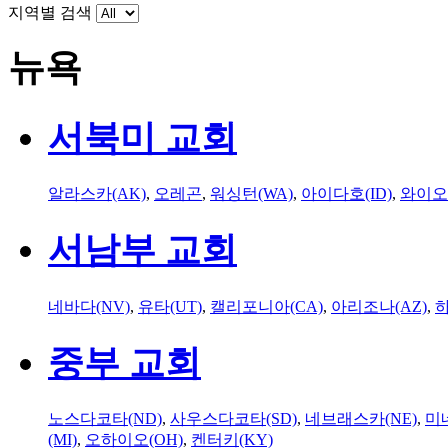
지역별 검색
뉴욕
서북미 교회
알라스카(AK)
,
오레곤
,
워싱턴(WA)
,
아이다호(ID)
,
와이오
서남부 교회
네바다(NV)
,
유타(UT)
,
캘리포니아(CA)
,
아리조나(AZ)
,
하
중부 교회
노스다코타(ND)
,
사우스다코타(SD)
,
네브래스카(NE)
,
미
(MI)
,
오하이오(OH)
,
켄터키(KY)