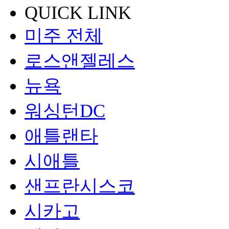
QUICK LINK
미주 전체
로스앤젤레스
뉴욕
워싱턴DC
애틀랜타
시애틀
샌프란시스코
시카고