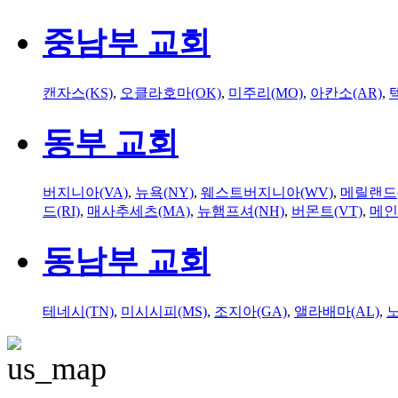
중남부 교회
캔자스(KS)
,
오클라호마(OK)
,
미주리(MO)
,
아칸소(AR)
,
동부 교회
버지니아(VA)
,
뉴욕(NY)
,
웨스트버지니아(WV)
,
메릴랜드(
드(RI)
,
매사추세츠(MA)
,
뉴햄프셔(NH)
,
버몬트(VT)
,
메인
동남부 교회
테네시(TN)
,
미시시피(MS)
,
조지아(GA)
,
앨라배마(AL)
,