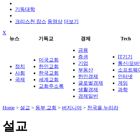
기독대학
크리스천 잡스
동영상
더보기
X
뉴스
기독교
경제
Tech
금융
증권
IT기기
미국교회
기업
통신/모바
정치
한인교회
부동산
소프트웨
사회
한국교회
한인경제
인터넷
국제
세계교회
글로벌경제
게임
교회주소록
생활경제
과학
경제일반
Home
>
설교
>
동부 교회
>
버지니아
>
천국을 누리라
설교