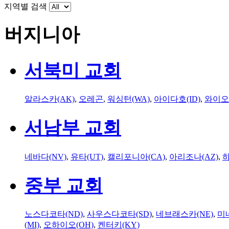
지역별 검색
버지니아
서북미 교회
알라스카(AK)
,
오레곤
,
워싱턴(WA)
,
아이다호(ID)
,
와이오
서남부 교회
네바다(NV)
,
유타(UT)
,
캘리포니아(CA)
,
아리조나(AZ)
,
하
중부 교회
노스다코타(ND)
,
사우스다코타(SD)
,
네브래스카(NE)
,
미
(MI)
,
오하이오(OH)
,
켄터키(KY)